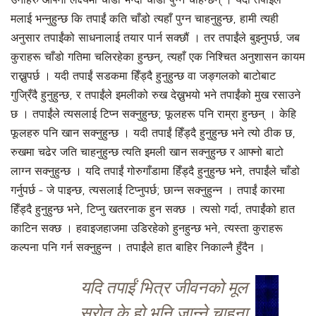
उनीहरु आफ्नो लक्ष्यमा चाँडो भन्दा चाँडो पुग्न चाहन्छन् । यदी तपाईंले
मलाई भन्नुहुन्छ कि तपाईं कति चाँडो त्यहाँ पुग्न चाहनुहुन्छ, हामी त्यही
अनुसार तपाईंको साधनालाई तयार पार्न सक्छौं । तर तपाईंले बुझ्नुपर्छ, जब
कुराहरू चाँडो गतिमा चलिरहेका हुन्छन्, त्यहाँ एक निश्चित अनुशासन कायम
राख्नुपर्छ । यदी तपाईं सडकमा हिँड्दै हुनुहुन्छ वा जङ्गलको बाटोबाट
गुज्रिँदै हुनुहुन्छ, र तपाईंले इमलीको रुख देख्नुभयो भने तपाईंको मुख रसाउने
छ । तपाईंले त्यसलाई टिप्न सक्नुहुन्छ; फूलहरू पनि राम्रा हुन्छन् । केहि
फूलहरु पनि खान सक्नुहुन्छ । यदी तपाईं हिँड्दै हुनुहुन्छ भने त्यो ठीक छ,
रुखमा चढेर जति चाहनुहुन्छ त्यति इमली खान सक्नुहुन्छ र आफ्नो बाटो
लाग्न सक्नुहुन्छ । यदि तपाईं गोरुगाँडामा हिँड्दै हुनुहुन्छ भने,
तपाईं
ले चाँडो
गर्नुपर्छ - जे पाइन्छ, त्यसलाई टिप्नुपर्छ; छान्न सक्नुहुन्न । तपाईं कारमा
हिँड्दै हुनुहुन्छ भने, टिप्नु खतरनाक हुन सक्छ । त्यसो गर्दा, तपाईंको हात
काटिन सक्छ । हवाइजहाजमा उडिरहेको हुनहुन्छ भने, त्यस्ता कुराहरू
कल्पना पनि गर्न सक्नुहुन्न । तपाईंले हात बाहिर निकाल्नै हुँदैन ।
यदि तपाईं भित्र जीवनको मूल
स्रोत के हो भनि जान्ने चाहना