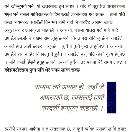
गर्न खोज्नुभयो भने, यो खतरनाक हुन सक्छ । यदि यो सुरक्षित वातावरणमा
भएन भने यसले मानिसहरूको दिमागलाई तहसनहस गर्न सक्छ ।
हामी यति
कडा नियमहरू बनाउँछौं किनभने हामी यहाँ जे गरिदैछ त्यसमा उचित
अनुशासन र एकाग्रता चाहन्छौं । अन्यथा, बसमा यात्रा गर्दा पनि यदि
तपाईंले इमलीको रुखमा समात्नुहुन्छ भने, कि त बस रोकिनुपर्छ वा तपाईंले
आफ्नो हात त्यही छोडेर जानुपर्छ । कुनै न कुनै कुरा त हुनैपर्छ । अन्यथा,
तपाईंले हात बाहिर निकाल्नु नै हुदैँन । तपाईंले बस् चलिरहेको दृश्य हेर्नुपर्छ
। यदि तपाईं हिँड्दै हुनुहुन्छ भने, त्यस्तो हुदैँन; तर यसमा धेरै समय लाग्छ ।
कोइम्बटोरसम्म पुग्न पनि धेरै समय लाग्न सक्छ ।
सम्यमा त्यो आयाम हो, जहाँ जे
अपारदर्शी छ, त्यसलाई हामी
पारदर्शी बनाउन चाहन्छौं ।
त्यसैले सम्यमा आफैमा न त खतरनाक छ, न कुनै व्यक्ति यसको लागि तयार