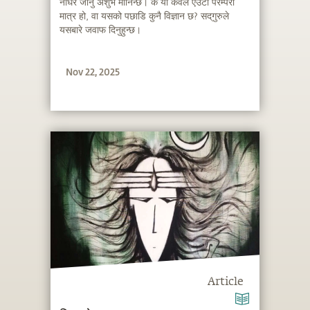
नाघेर जानु अशुभ मानिन्छ। के यो केवल एउटा परम्परा
मात्र हो, वा यसको पछाडि कुनै विज्ञान छ? सद्‌गुरुले
यसबारे जवाफ दिनुहुन्छ।
Nov 22, 2025
Article