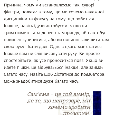
Причина, чому ми встановлюємо такі суворі
фільтри, полягає в тому, що ми хочемо належної
дисципліни та фокусу на тому, що робиться.
Інакше, навіть їдучи автобусом, якщо ви
триматиметеся за дерево тамаринду, або автобус
повинен зупинитися, або ви повинні залишити там
свою руку і їхати далі. Одне з цього має статися.
Інакше вам не слід висовувати руку. Ви просто
спостерігаєте, як усе проноситься повз. Якщо ви
йдете пішки, це відбуваєьбся інакше, але займає
багато часу. Навіть щоб дістатися до Коїмбатора,
може знадобитися дуже багато часу.
Сам'яма – це той вимір,
де те, що непрозоре, ми
хочемо зробити
прозорим.