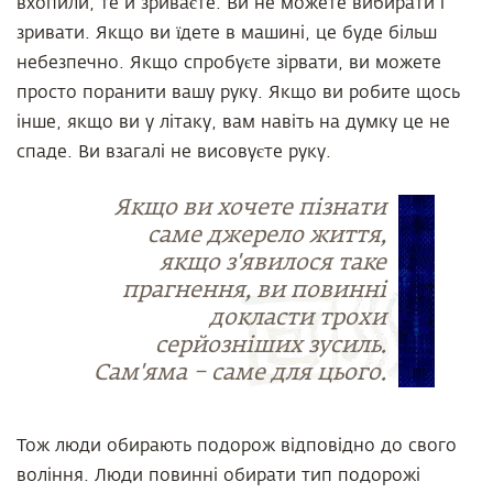
вхопили, те й зриваєте. Ви не можете вибирати і
зривати. Якщо ви їдете в машині, це буде більш
небезпечно. Якщо спробуєте зірвати, ви можете
просто поранити вашу руку. Якщо ви робите щось
інше, якщо ви у літаку, вам навіть на думку це не
спаде. Ви взагалі не висовуєте руку.
Якщо ви хочете пізнати
саме джерело життя,
якщо з'явилося таке
прагнення, ви повинні
докласти трохи
серйозніших зусиль.
Сам'яма – саме для цього.
Тож люди обирають подорож відповідно до свого
воління. Люди повинні обирати тип подорожі