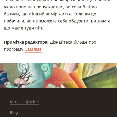
то хоча б зробити його напівпрозорим, щоб навіть
якщо воно не пропускає вас, ви хоча б чітко
бачили, що є інший вимір життя. Коли ви це
побачили, ви не зможете себе обдурити. Ви знаєте,
що маєте туди піти.
Примітка редактора:
Дізнайтеся більше про
програму
Сам'яма
.
Miracle of Mind
Blog