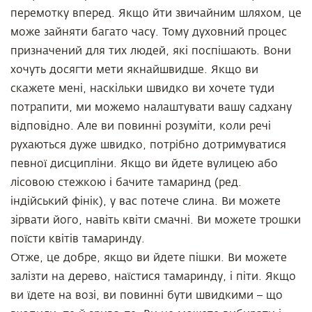
перемотку вперед. Якщо йти звичайним шляхом, це
може зайняти багато часу. Тому духовний процес
призначений для тих людей, які поспішають. Вони
хочуть досягти мети якнайшвидше. Якщо ви
скажете мені, наскільки швидко ви хочете туди
потрапити, ми можемо налаштувати вашу садхану
відповідно. Але ви повинні розуміти, коли речі
рухаються дуже швидко, потрібно дотримуватися
певної дисципліни. Якщо ви йдете вулицею або
лісовою стежкою і бачите тамаринд (ред.
індійський фінік), у вас потече слина. Ви можете
зірвати його, навіть квіти смачні. Ви можете трошки
поїсти квітів тамаринду.
Отже, це добре, якщо ви йдете пішки. Ви можете
залізти на дерево, наїстися тамаринду, і піти. Якщо
ви їдете на возі, ви повинні бути швидкими – що