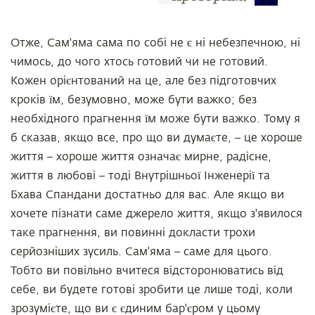
Отже, Сам'яма сама по собі не є ні небезпечною, ні
чимось, до чого хтось готовий чи не готовий.
Кожен орієнтований на це, але без підготовчих
кроків їм, безумовно, може бути важко; без
необхідного прагнення їм може бути важко. Тому я
б сказав, якщо все, про що ви думаєте, – це хороше
життя – хороше життя означає мирне, радісне,
життя в любові – тоді Внутрішньої Інженерії та
Бхава Спандани достатньо для вас. Але якщо ви
хочете пізнати саме джерело життя, якщо з'явилося
таке прагнення, ви повинні докласти трохи
серйозніших зусиль. Сам'яма – саме для цього.
Тобто ви повільно вчитеся відсторонюватись від
себе, ви будете готові зробити це лише тоді, коли
зрозумієте, що ви є єдиним бар'єром у цьому