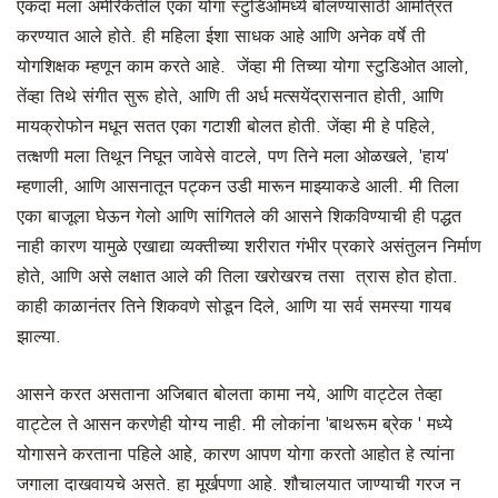
एकदा मला अमेरिकेतील एका योगा स्टुडिओमध्ये बोलण्यासाठी आमंत्रित
करण्यात आले होते. ही महिला ईशा साधक आहे आणि अनेक वर्षे ती
योगशिक्षक म्हणून काम करते आहे. जेंव्हा मी तिच्या योगा स्टुडिओत आलो,
तेंव्हा तिथे संगीत सुरू होते, आणि ती अर्ध मत्सयेंद्रासनात होती, आणि
मायक्रोफोन मधून सतत एका गटाशी बोलत होती. जेंव्हा मी हे पहिले,
तत्क्षणी मला तिथून निघून जावेसे वाटले, पण तिने मला ओळखले, 'हाय'
म्हणाली, आणि आसनातून पट्कन उडी मारून माझ्याकडे आली. मी तिला
एका बाजूला घेऊन गेलो आणि सांगितले की आसने शिकविण्याची ही पद्धत
नाही कारण यामुळे एखाद्या व्यक्तीच्या शरीरात गंभीर प्रकारे असंतुलन निर्माण
होते, आणि असे लक्षात आले की तिला खरोखरच तसा त्रास होत होता.
काही काळानंतर तिने शिकवणे सोडून दिले, आणि या सर्व समस्या गायब
झाल्या.
आसने करत असताना अजिबात बोलता कामा नये, आणि वाट्टेल तेव्हा
वाट्टेल ते आसन करणेही योग्य नाही. मी लोकांना 'बाथरूम ब्रेक ' मध्ये
योगासने करताना पहिले आहे, कारण आपण योगा करतो आहोत हे त्यांना
जगाला दाखवायचे असते. हा मूर्खपणा आहे. शौचालयात जाण्याची गरज न