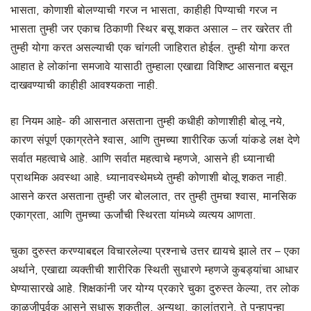
भासता, कोणाशी बोलण्याची गरज न भासता, काहीही पिण्याची गरज न
भासता तुम्ही जर एकाच ठिकाणी स्थिर बसू शकत असाल – तर खरेतर ती
तुम्ही योगा करत असल्याची एक चांगली जाहिरात होईल. तुम्ही योगा करत
आहात हे लोकांना समजावे यासाठी तुम्हाला एखाद्या विशिष्ट आसनात बसून
दाखवण्याची काहीही आवश्यकता नाही.
हा नियम आहे- की आसनात असताना तुम्ही कधीही कोणाशीही बोलू नये,
कारण संपूर्ण एकाग्रतेने श्वास, आणि तुमच्या शारीरिक ऊर्जा यांकडे लक्ष देणे
सर्वात महत्वाचे आहे. आणि सर्वात महत्वाचे म्हणजे, आसने ही ध्यानाची
प्राथमिक अवस्था आहे. ध्यानावस्थेमध्ये तुम्ही कोणाशी बोलू शकत नाही.
आसने करत असताना तुम्ही जर बोललात, तर तुम्ही तुमचा श्वास, मानसिक
एकाग्रता, आणि तुमच्या ऊर्जांची स्थिरता यांमध्ये व्यत्यय आणता.
चुका दुरुस्त करण्याबद्दल विचारलेल्या प्रश्नाचे उत्तर द्यायचे झाले तर – एका
अर्थाने, एखाद्या व्यक्तीची शारीरिक स्थिती सुधारणे म्हणजे कुबड्यांचा आधार
घेण्यासारखे आहे. शिक्षकांनी जर योग्य प्रकारे चुका दुरुस्त केल्या, तर लोक
काळजीपूर्वक आसने सुधारू शकतील. अन्यथा, कालांतराने, ते पुन्हापुन्हा