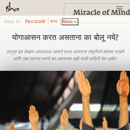
Also in:
More
Pусский
বাংলা
योगाआसन करत असताना का बोलू नये?
सद्गुरु ह्या लेखात आपल्याला आसने करत असताना संपूर्णपणे शांतता राखणे
आणि लक्ष एकाग्र करणे का आवश्यक आहे याची माहिती देत आहेत.