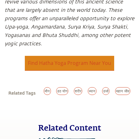
revive various dimensions of this ancient science
that are largely absent in the world today. These
programs offer an unparalleled opportunity to explore
Upa-yoga, Angamardana, Surya Kriya, Surya Shakti,
Yogasanas and Bhuta Shuddhi, among other potent
yogic practices.
Find Hatha Yoga Program Near You
मौन
हठ योग
शरीर
ध्यान
उर्जा
महान जीव
Related Tags
Related Content