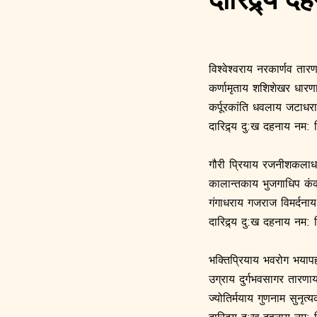
दारिद्र्य द
विश्वेश्वराय नरकार्णव तार
कर्णामृताय शशिशेखर धारण
कर्पूरकांति धवलाय जटाधर
दारिद्र्य दु:ख दहनाय नम: 
गौरी प्रियाय रजनीशकलाध
कालान्तकाय भुजगाधिप क
गंगाधराय गजराज विमर्दनाय
दारिद्र्य दु:ख दहनाय नम: 
भक्तिप्रियाय भवरोग भयाप
उग्राय दुर्गभवसागर तारणा
ज्योतिर्मयाय गुणनाम सुनृत्
दारिद्र्य दु:ख दहनाय नम: 