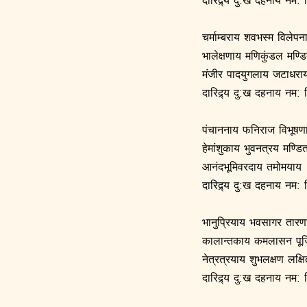
चर्माम्बराय शवभस्म विलेपन
भालेक्षणाय मणिकुंडल मण्ड
मंजीर पादयुगलाय जटाधरा
दारिद्र्य दु:ख दहनाय नम: 
पंचाननाय फनिराज विभूषण
हेमांशुकाय भुवनत्रय मण्डि
आनंदभूमिवरदाय तमोमयाय
दारिद्र्य दु:ख दहनाय नम: 
भानुप्रियाय भवसागर तारण
कालान्तकाय कमलासन पूज
नेत्रत्रयाय शुभलक्षण लक्ष
दारिद्र्य दु:ख दहनाय नम: 