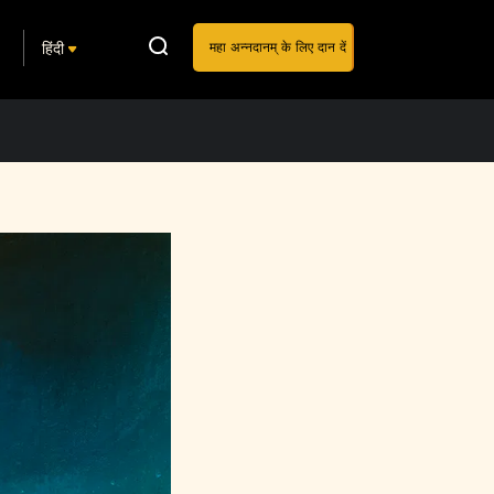
हिंदी
महा अन्नदानम् के लिए दान दें