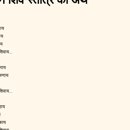
हन शिव स्तोत्र का अर्थ
णाय
ाय
ाय
शिवाय...
राय
ंकणाय
शिवाय...
हाय
य
यकाय
शिवाय...