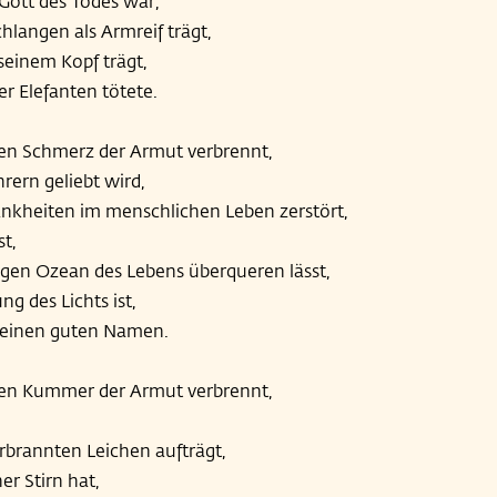
Gott des Todes war,
hlangen als Armreif trägt,
seinem Kopf trägt,
r Elefanten tötete.
den Schmerz der Armut verbrennt,
rern geliebt wird,
ankheiten im menschlichen Leben zerstört,
t,
igen Ozean des Lebens überqueren lässt,
ng des Lichts ist,
 seinen guten Namen.
 den Kummer der Armut verbrennt,
rbrannten Leichen aufträgt,
er Stirn hat,