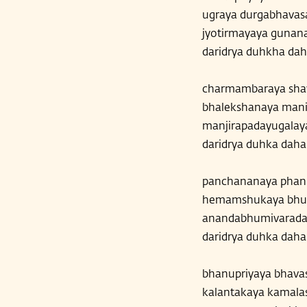
ugraya durgabhavas
jyotirmayaya guna
daridrya duhkha da
charmambaraya sha
bhalekshanaya mani
manjirapadayugalay
daridrya duhka dah
panchananaya phani
hemamshukaya bhuv
anandabhumivarad
daridrya duhka dah
bhanupriyaya bhava
kalantakaya kamala