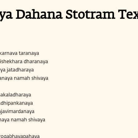
ya Dahana Stotram Te
karnava taranaya
ishekhara dharanaya
ya jatadharaya
anaya namah shivaya
shakaladharaya
adhipankanaya
ajavimardanaya
naya namah shivaya
arogabhayapahaya