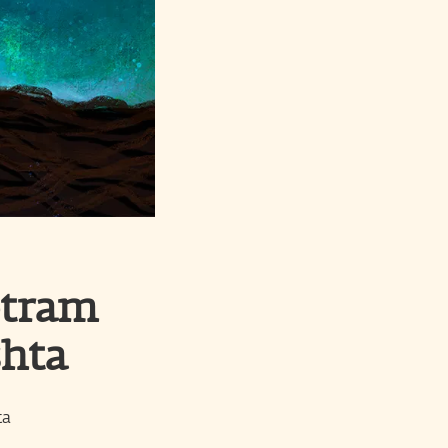
otram
shta
ta