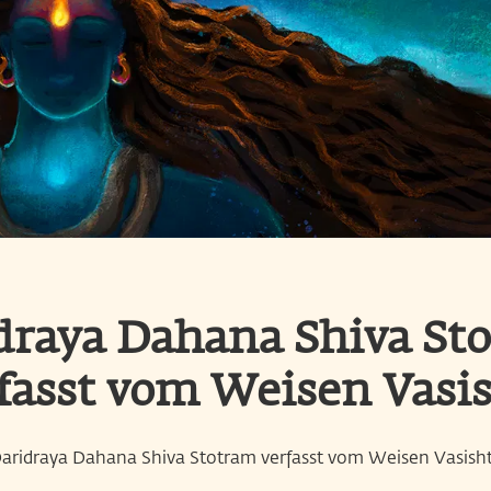
draya Dahana Shiva St
fasst vom Weisen Vasi
aridraya Dahana Shiva Stotram verfasst vom Weisen Vasish