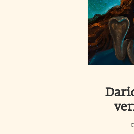
Dari
ver
D