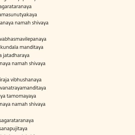
agarataranaya
namasunutyakaya
hanaya namah shivaya
vabhasmavilepanaya
kundala manditaya
a jatadharaya
anaya namah shivaya
raja vibhushanaya
anatrayamanditaya
aya tamomayaya
anaya namah shivaya
sagarataranaya
sanapujitaya