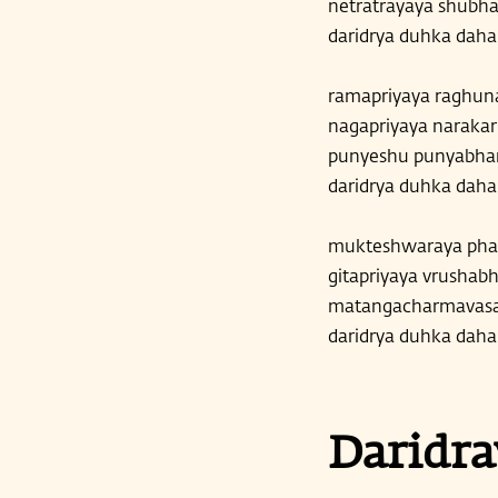
netratrayaya shubha
daridrya duhka dah
ramapriyaya raghun
nagapriyaya naraka
punyeshu punyabhari
daridrya duhka dah
mukteshwaraya pha
gitapriyaya vrusha
matangacharmavas
daridrya duhka dah
Daridra