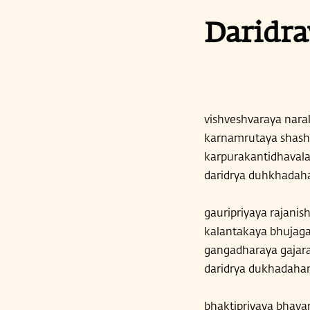
Daridra
vishveshvaraya nara
karnamrutaya shash
karpurakantidhavala
daridrya duhkhadah
gauripriyaya rajani
kalantakaya bhujag
gangadharaya gajar
daridrya dukhadaha
bhaktipriyaya bhav