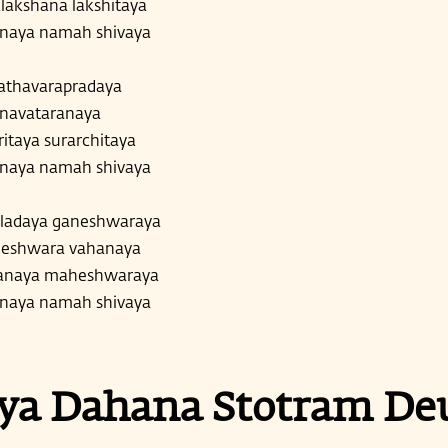
lakshana lakshitaya
anaya namah shivaya
athavarapradaya
rnavataranaya
taya surarchitaya
anaya namah shivaya
ladaya ganeshwaraya
bheshwara vahanaya
anaya maheshwaraya
anaya namah shivaya
ya Dahana Stotram De