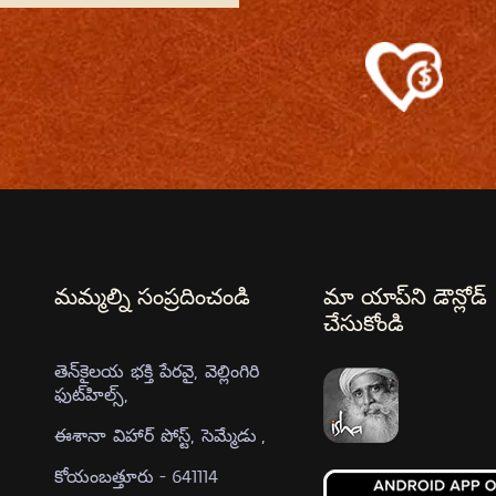
మమ్మల్ని సంప్రదించండి
మా యాప్‍ని డౌన్లోడ్
చేసుకోండి
తెన్‍కైలయ భక్తి పేరవై, వెల్లింగిరి
ఫుట్‍హిల్స్,
ఈశానా విహార్ పోస్ట్, సెమ్మేడు ,
కోయంబత్తూరు - 641114