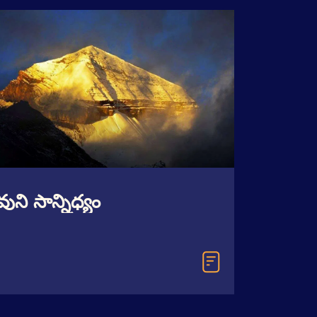
వుని సాన్నిధ్యం