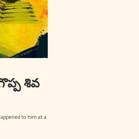
ొప్ప శివ
happened to him at a