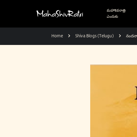
మహాశివరాత్రి
ఎందుకు
Home
Shiva Blogs (Telugu)
నందనార