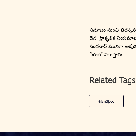
సమాజం నుంచి తిరస్కర
దేవ, ప్రాకృతిక నియమాలన
నందనార్ మునిగా అవుత
పేరుతో పిలుస్తారు.
Related Tags
శివ భక్తులు