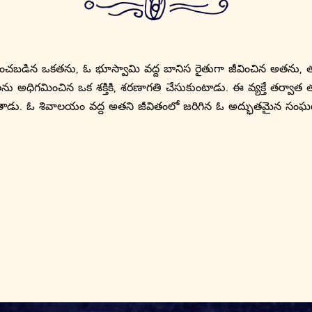
ించబడిన ఒకతను, ఓ భూస్వామి వద్ద బానిస రైతుగా జీవించిన అతను,
ు అధిగమించిన ఒక శక్తికి, శరణాగతి చేసుకుంటాడు. ఈ వ్యక్తే తర్వాత తర్వ
ాడు. ఓ శివాలయం వద్ద అతని జీవితంలో జరిగిన ఓ అద్భుతమైన సంఘట