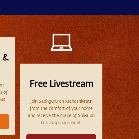
 &
Free Livestream
am
s of
ous
Join Sadhguru on Mahashivratri
from the comfort of your home
and receive the grace of Shiva on
this auspicious night.