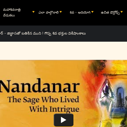
మహాశివరాత్రి
ఎలా పాల్గొనాలి
శివ - ఆదియోగి
ఉచిత డౌన్లోడ్స్
వేడుకలు
్ - జిజ్ఞాసతో బతికిన ముని ! గొప్ప శివ భక్తుల విశేషాంశాలు