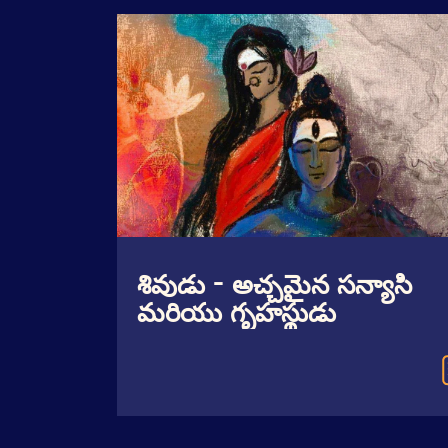
శివుడు - అచ్చమైన సన్యాసి
మరియు గృహస్థుడు