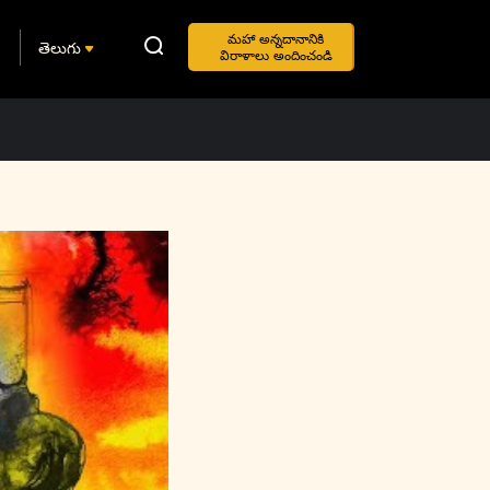
మహా అన్నదానానికి
తెలుగు
విరాళాలు అందించండి