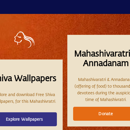
Mahashivaratri
Annadanam
hiva Wallpapers
Mahashivaratri & Annadan
(offering of food) to thousand
devotees during the auspici
lore and download Free Shiva
time of Mahashivratri.
papers, for this Mahashivratri.
Donate
Explore Wallpapers