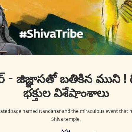
 - జిజ్ఞాసతో బతికిన ముని ! గ
భక్తుల విశేషాంశాలు
brated sage named Nandanar and the miraculous event that 
Shiva temple.