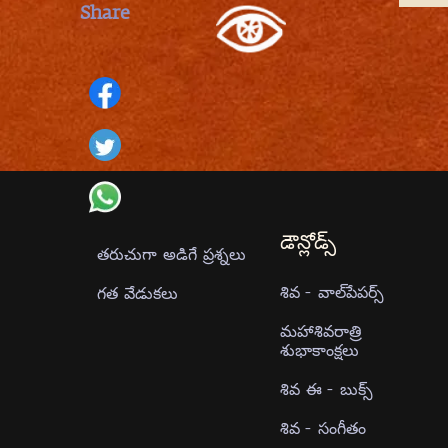
Share
డౌన్లోడ్స్
తరుచుగా అడిగే ప్రశ్నలు
శివ - వాల్‍పేపర్స్
గత వేడుకలు
మహాశివరాత్రి
శుభాకాంక్షలు
శివ ఈ - బుక్స్
శివ - సంగీతం