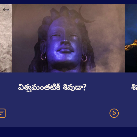
విశ్వమంతటికీ శివుడా?
శి