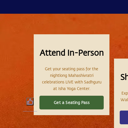
Attend In-Person
Get your seating pass for the
S
nightlong Mahashivratri
celebrations LIVE with Sadhguru
at Isha Yoga Center.
Exp
Wall
Get a Seating Pass