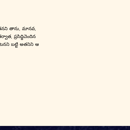
 తనని తాను, మానవ,
ాత, ప్రసిద్ధిచెందిన
నని బట్టి అతనిని ఆ