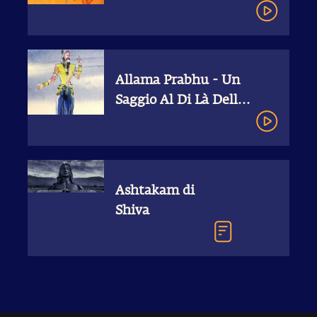
Parvati
Allama Prabhu - Un
Saggio Al Di Là Delle
Qualità | Devoti di
Shiva Svelati
Ashtakam di
Shiva