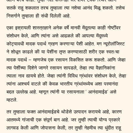
सतर्क राहू शकलात तरच तुम्हाला त्या नशेचा आनंद मिळू शकतो. तसेच
निसर्गाने तुम्हाला ही संधी दिलेली आहे.
एका इस्रायली शास्त्रज्ञाने अनेक वर्षे मानवी मेंदूतल्या काही गोष्टींवर
संशोधन केले, आणि त्यांना असे आढळले की आपल्या मेंदूमध्ये
कोट्यावधी मादक पदार्थ ग्रहण करणाऱ्या पेशी आहेत. मग न्यूरोलॉजिस्ट
ने शोधून काढले की या पेशींना तृप्त करण्यासाठी शरीर एक स्वतःचा
मादक पदार्थ – म्हणजेच एक रसायन विकसित करू शकतो. आणि जेव्हा
त्या पेशींच्या दिशेने जाणरे रसायन सापडले, तेव्हा त्या वैज्ञानिकांना
त्याला नाव द्यायचे होते. जेव्हा त्यांनी विविध ग्रंथांवर संशोधन केले, तेव्हा
त्यांना आश्चर्य वाटले की केवळ भारतीय ग्रंथांमध्येच अशा परमानंदा
बद्दल उल्लेख आहे. म्हणून त्यांनी या रसायनाला ‘ आनंदामाईड’ असे
म्हटले.
तर तुम्हाला फक्त आनंदामाईडचे थोडेसे उत्पादन करायचे आहे, कारण
आतमध्ये गांजाची एक संपूर्ण बाग आहे. जर तुम्ही त्याची योग्य प्रकारे
लागवड केली आणि जोपासना केली, तर तुम्ही नेहमीच त्या धुंदीत राहू