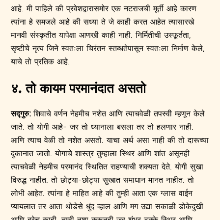
आहे. मी पाहिले की प्रवेशद्वारासमोर एक नटराजची मूर्ती आहे कारण
त्यांना हे समजले आहे की सध्या ते जे काही करत आहेत त्यासारखे
मानवी संस्कृतीत यापेक्षा आणखी काही नाही. निर्मितीची उस्फूर्तता,
सृष्टीचे नृत्य जिने स्वतःला चिरंतन स्तब्धतेपासून स्वतःला निर्माण केले,
याचे तो प्रतिक आहे.
४. तो कायम परमानंदात असतो
सद्गुरु:
शिवाचे वर्णन नेहमीच नशेत आणि त्याचवेळी तपस्वी म्हणून केले
जाते. तो योगी आहे- जर तो ध्यानाला बसला तर तो हलणार नाही.
आणि त्याच वेळी तो नशेत असतो. याचा अर्थ असा नाही की तो दारूच्या
दुकानात जातो. योगाचे शास्त्र तुम्हाला स्थिर आणि शांत असूनही
त्याचवेळी नेहमीच परमानंद स्थितित राहण्याची शक्यता देते. योगी सुखा
विरुद्ध नाहीत. तो छोट्या-छोट्या सुखात समाधान मानत नाहीत. तो
लोभी आहेत. त्यांना हे माहित आहे की तुम्ही आता एक ग्लास वाईन
प्यायलात तर आता थोडेसे धुंद व्हाल आणि मग उद्या सकाळी डोकेदुखी
आणि बरेच काही. तुम्ही नशा करूनही जर शंभर टक्के स्थिर आणि