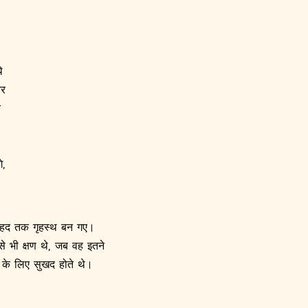
े
और
ि
े,
छ हद तक गृहस्थ बन गए।
ऐसे भी क्षण थे, जब वह इतने
्ड के लिए सुखद होते थे।