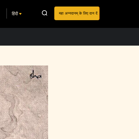
हिंदी
महा अन्नदानम् के लिए दान दें