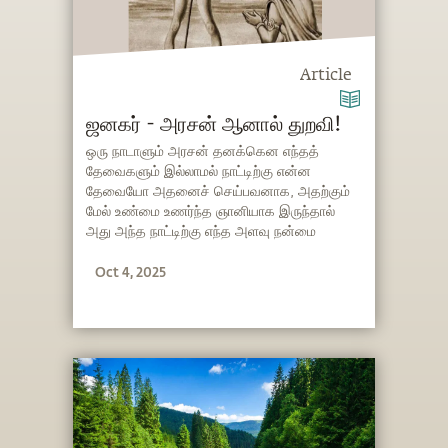
Article
ஜனகர் - அரசன் ஆனால் துறவி!
ஒரு நாடாளும் அரசன் தனக்கென எந்தத்
தேவைகளும் இல்லாமல் நாட்டிற்கு என்ன
தேவையோ அதனைச் செய்பவனாக, அதற்கும்
மேல் உண்மை உணர்ந்த ஞானியாக இருந்தால்
அது அந்த நாட்டிற்கு எந்த அளவு நன்மை
தருவதாக அமையும்?! இந்தப் பெருமைக்கு
Oct 4, 2025
உரித்தானவர்தான் ஜனகர். ஜனகரின் வாழ்வில்
நடந்த சுவாரஸ்யமான நிகழ்வுகளை
விளக்குகிறது இந்தப் பதிவு.