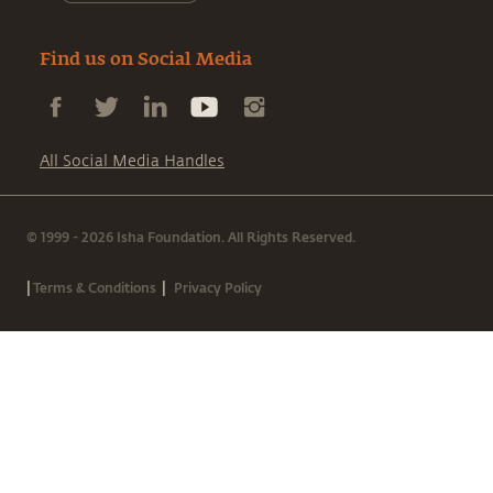
Find us on Social Media
All Social Media Handles
© 1999 - 2026 Isha Foundation. All Rights Reserved.
|
|
Terms & Conditions
Privacy Policy