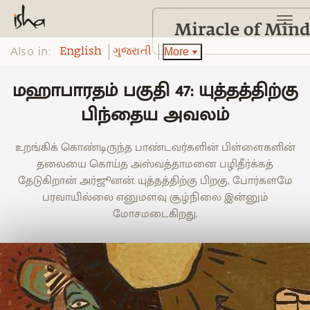
Also in:
More
English
ગુજરાતી
மஹாபாரதம் பகுதி 47: யுத்தத்திற்கு
பிந்தைய அவலம்
உறங்கிக் கொண்டிருந்த பாண்டவர்களின் பிள்ளைகளின்
தலையை கொய்த அஸ்வத்தாமனை பழிதீர்க்கத்
தேடுகிறான் அர்ஜூனன். யுத்தத்திற்கு பிறகு, போர்களமே
பரவாயில்லை எனுமளவு சூழ்நிலை இன்னும்
மோசமடைகிறது.