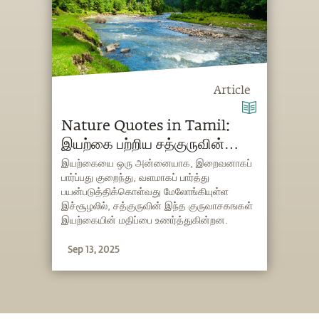
Article
Nature Quotes in Tamil:
இயற்கை பற்றிய சத்குருவின்
வாசகங்கள்
இயற்கையை ஒரு அன்னையாக, இறைவனாகப்
பார்ப்பது குறைந்து, வளமாகப் பார்த்து
பயன்படுத்திக்கொள்வது மேலோங்கியுள்ள
இச்சூழலில், சத்குருவின் இந்த குருவாசகஙகள்
இயற்கையின் மதிப்பை உணர்த்துகின்றன.
Sep 13, 2025