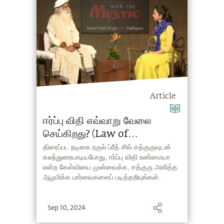
Article
ஈர்ப்பு விதி எவ்வாறு வேலை
செய்கிறது? (Law of
Attraction in Tamil)
திரைப்பட நடிகை ரகுல் ப்ரீத் சிங் சத்குருவுடன்
கலந்துரையாடியபோது, ஈர்ப்பு விதி உண்மையா
என்ற கேள்வியை முன்வைக்க, சத்குரு அளித்த
ஆழமிக்க பார்வைகளைப் படித்தறியுங்கள்.
Sep 10, 2024