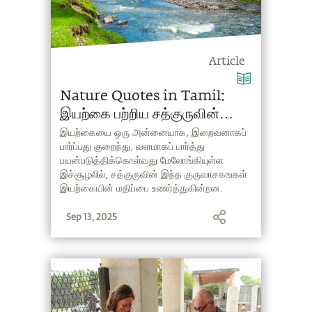
Article
Nature Quotes in Tamil:
இயற்கை பற்றிய சத்குருவின்
வாசகங்கள்
இயற்கையை ஒரு அன்னையாக, இறைவனாகப்
பார்ப்பது குறைந்து, வளமாகப் பார்த்து
பயன்படுத்திக்கொள்வது மேலோங்கியுள்ள
இச்சூழலில், சத்குருவின் இந்த குருவாசகஙகள்
இயற்கையின் மதிப்பை உணர்த்துகின்றன.
Sep 13, 2025