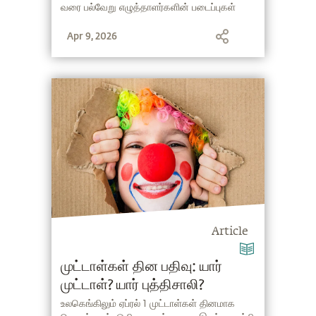
வரை பல்வேறு எழுத்தாளர்களின் படைப்புகள்
அவரது கற்பனைத் திறனை எவ்வாறு
Apr 9, 2026
செதுக்கின என்பதை இதில் விவரிக்கிறார்.
வாசிப்பின் மூலம் மற்றவர்களின் வாழ்நாள்
அனுபவங்களை ஒரு சில நாட்களில் நாமும்
உணர்ந்துவிட முடியும் என்பதை உணர்த்துகிறது
இந்த நேர்காணல்.
Article
முட்டாள்கள் தின பதிவு: யார்
முட்டாள்? யார் புத்திசாலி?
உலகெங்கிலும் ஏப்ரல் 1 முட்டாள்கள் தினமாக