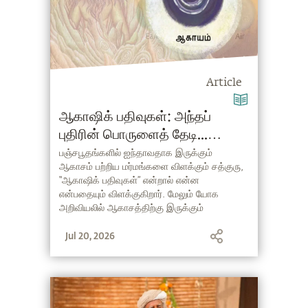
Article
ஆகாஷிக் பதிவுகள்: அந்தப்
புதிரின் பொருளைத் தேடி...
(Akashic Records in Tamil)
பஞ்சபூதங்களில் ஐந்தாவதாக இருக்கும்
ஆகாசம் பற்றிய மர்மங்களை விளக்கும் சத்குரு,
“ஆகாஷிக் பதிவுகள்” என்றால் என்ன
என்பதையும் விளக்குகிறார். மேலும் யோக
அறிவியலில் ஆகாசத்திற்கு இருக்கும்
முக்கியத்துவத்தை விளக்கி, அந்த ஆகாச
Jul 20, 2026
மனதுடன் தொடர்புகொள்ள ஒரு எளிய
கருவியையும் நமக்கு வழங்குகிறார்.