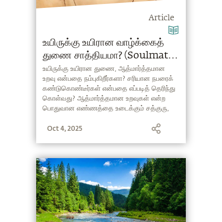
Article
உயிருக்கு உயிரான வாழ்க்கைத்
துணை சாத்தியமா? (Soulmate
Meaning in Tamil)
உயிருக்கு உயிரான துணை, ஆத்மார்த்தமான
உறவு என்பதை நம்புகிறீர்களா? சரியான நபரைக்
கண்டுகொண்டீர்கள் என்பதை எப்படித் தெரிந்து
கொள்வது? ஆத்மார்த்தமான உறவுகள் என்ற
பொதுவான எண்ணத்தை உடைக்கும் சத்குரு,
ஒரு 'சரியான' திருமணத் துணையை எப்படித்
Oct 4, 2025
தேர்ந்தெடுப்பது என்றும் கூறுகிறார்.