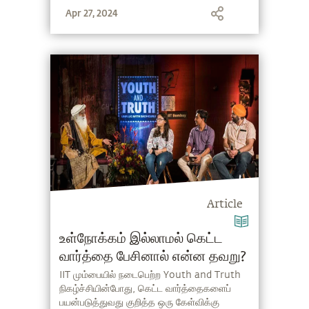
Apr 27, 2024
விளக்குகிறார்.
Article
உள்நோக்கம் இல்லாமல் கெட்ட
வார்த்தை பேசினால் என்ன தவறு?
IIT மும்பையில் நடைபெற்ற Youth and Truth
நிகழ்ச்சியின்போது, கெட்ட வார்த்தைகளைப்
பயன்படுத்துவது குறித்த ஒரு கேள்விக்கு