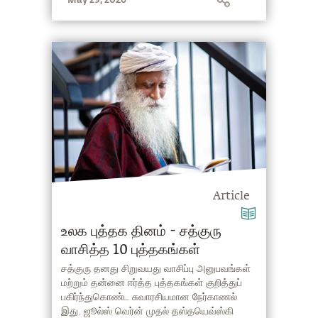
Article
உலக புத்தக தினம் - சத்குரு
வாசித்த 10 புத்தகங்கள்
சத்குரு தனது சிறுவயது வாசிப்பு அனுபவங்கள்
மற்றும் தன்னை ஈர்த்த புத்தகங்கள் குறித்துப்
பகிர்ந்துகொண்ட சுவாரசியமான நேர்காணல்
இது. ஜூல்ஸ் வெர்ன் முதல் தஸ்தயெவ்ஸ்கி