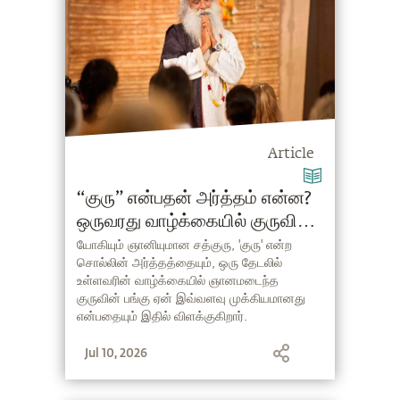
Article
“குரு” என்பதன் அர்த்தம் என்ன?
ஒருவரது வாழ்க்கையில் குருவின்
பங்கு என்ன?
யோகியும் ஞானியுமான சத்குரு, 'குரு' என்ற
சொல்லின் அர்த்தத்தையும், ஒரு தேடலில்
உள்ளவரின் வாழ்க்கையில் ஞானமடைந்த
குருவின் பங்கு ஏன் இவ்வளவு முக்கியமானது
என்பதையும் இதில் விளக்குகிறார்.
Jul 10, 2026