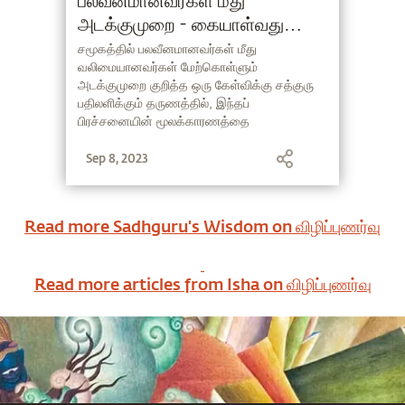
பலவீனமானவர்கள் மீது
அடக்குமுறை - கையாள்வது
எப்படி? (Bullying in Tamil)
சமூகத்தில் பலவீனமானவர்கள் மீது
வலிமையானவர்கள் மேற்கொள்ளும்
அடக்குமுறை குறித்த ஒரு கேள்விக்கு சத்குரு
பதிலளிக்கும் தருணத்தில், இந்தப்
பிரச்சனையின் மூலக்காரணத்தை
ஆராய்வதுடன், மனிதர்கள் அதற்கு எப்படி தீர்வு
Sep 8, 2023
காண்பது என்பதையும் விளக்குகிறார்.
Read more Sadhguru's Wisdom on
விழிப்புணர்வு
Read more articles from Isha on
விழிப்புணர்வு