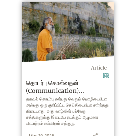
Article
தொடர்பு கொள்வதன்
(Communication)
முக்கியத்துவம்
தகவல் தொடர்பு என்பது வெறும் மொழியையோ
அல்லது ஒரு குறிப்பிட்ட செய்தியையோ சார்ந்தது
கிடையாது. அது வாழ்வின் பல்வேறு
சக்திகளுக்கு இடையே நடக்கும் ஆழமான
பரிமாற்றம் என்கிறார் சத்குரு.
May 29, 2026