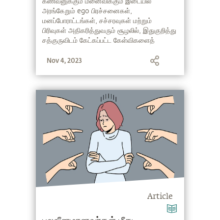
Sandai)
கணவனுக்கும் மனைவிக்கும் இடையில்
அரங்கேறும் ego பிரச்சனைகள்,
மனப்போராட்டங்கள், சச்சரவுகள் மற்றும்
பிரிவுகள் அதிகரித்துவரும் சூழலில், இதுகுறித்து
சத்குருவிடம் கேட்கப்பட்ட கேள்விகளைத்
தொகுத்து இங்கே வழங்குகிறோம். கணவன்-
Nov 4, 2023
மனைவி சண்டைக்குத் தீர்வு என்னவென்பதை
அறிந்துகொள்ளத் தொடர்ந்து வாசியுங்கள்.
Article