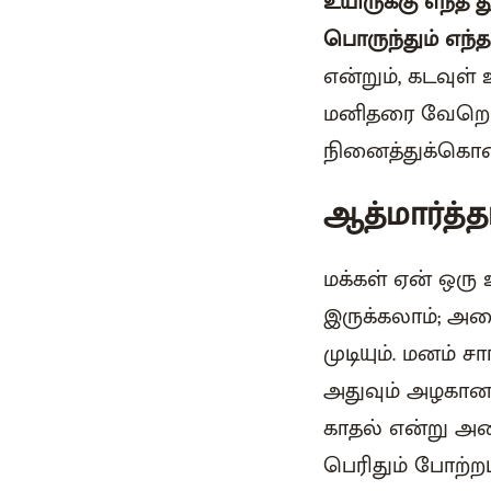
உயிருக்கு எந்த
பொருந்தும் எந்
என்றும், கடவுள
மனிதரை வேறெங்க
நினைத்துக்கொண்
ஆத்மார்த்
மக்கள் ஏன் ஒரு
இருக்கலாம்; அத
முடியும். மனம்
அதுவும் அழகானத
காதல் என்று அ
பெரிதும் போற்ற