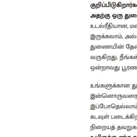
குறிப்பிடுகிறா
அதற்கு ஒரு த
உடல்ரீதியான, 
இருக்கலாம், அ
துணையின் தேவ
வருகிறது. நீங்க
ஒன்றாவது பூரண
உங்களுக்கான த
இன்னொருவரைப் ப
இப்போதெல்லாம்
கடவுள் படைக்கிற
நிறையத் தவறுகள