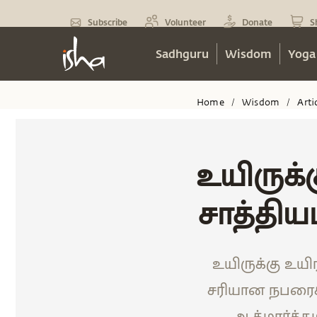
Subscribe
Volunteer
Donate
S
Sadhguru
Wisdom
Yoga
Home
Wisdom
Arti
/
/
உயிருக
சாத்தியம
உயிருக்கு உய
சரியான நபரைக்
ஆத்மார்த்