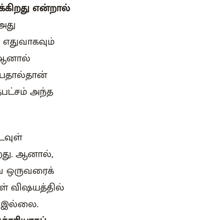
்கிறது என்றால்
அது
 எதுவாகவும்
 ஆனால்
பதால்தான்
தபட்சம் அந்த
டவுள்
றது. ஆனால்,
ே ஒருவரைக்
கள் விஷயத்தில்
் இல்லை.