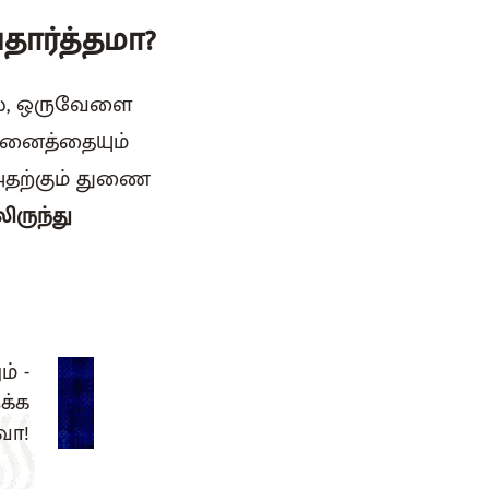
ார்த்தமா?
ல், ஒருவேளை
அனைத்தையும்
தற்கும் துணை
ிருந்து
் -
க்க
வா!