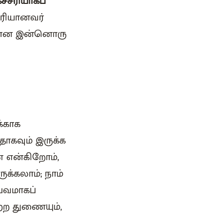
்சரியாகப்
சரியானவர்
்தமான இன்னொரு
க்காக
ாகவும் இருக்க
ை என்கிறோம்,
க்கலாம்; நாம்
பவமாகப்
ற்ற துணையும்,