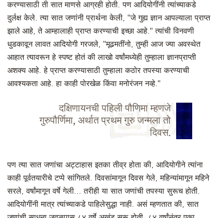
करण्यासाठी ती सात माणसे आग्रही होती. पण आदियोगींनी त्यांच्याकडे
दुर्लक्ष केले. त्या सात जणांनी प्रार्थना केली, ''जे गुह्य ज्ञान आपल्याला प्राप्त
झाले आहे, ते आम्हालाही प्राप्त करण्याची इच्छा आहे.'' त्यांची विनवणी
धुडकावून लावत आदियोगी गरजले, ''मूढमतींनो, तुम्ही आज ज्या अवस्थेत
आहात त्यावरून हे स्पष्ट होतं की लाखो वर्षांमध्येही तुम्हाला ज्ञानप्राप्ती
अशक्य आहे. हे प्राप्त करण्यासाठी तुम्हाला कठोर तपस्या करण्याची
आवश्यकता आहे. हा काही पोरखेळ किंवा मनोरंजन नव्हे.''
दक्षिणायनची पहिली पौणिमा म्हणजे
गुरुपौर्णिमा, अर्थात प्रथम गुरु जन्मला तो
दिवस.
पण त्या सात जणांचा अट्टाहास इतका तीव्र होता की, आदियोगीने त्यांना
काही पूर्वतयारीचे टप्पे सांगितले. दिवसांमागून दिवस गेले, महिन्यांमागून महिने
सरले, वर्षांमागून वर्षे गेली... तरीही या सात जणांची तपस्या सुरूच होती.
आदियोगींनी मात्र त्यांच्याकडे पाहिलेसुद्धा नाही. असं म्हणतात की, सात
जणांची साधना जवळपास ८४ वर्षे अखंड सुरू होती. ८४ वर्षांनंतर एका