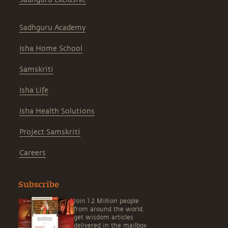
Sadhguru Academy
Isha Home School
Samskriti
Isha Life
Isha Health Solutions
Project Samskriti
Careers
Subscribe
Join 1.2 Million people
from around the world,
get wisdom articles
delivered in the mailbox