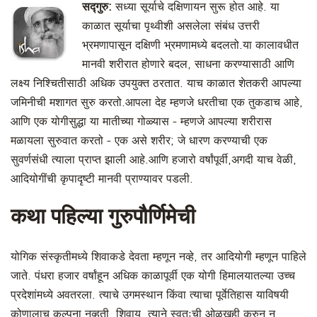
सद्गुरु:
सध्या सूर्याचे दक्षिणायन सुरू होत आहे. या
काळात सूर्याचा पृथ्वीशी असलेला संबंध उत्तरी
भ्रमणापासून दक्षिणी भ्रमणामध्ये बदलतो.या कालावधीत
मानवी शरीरात होणारे बदल, साधना करण्यासाठी आणि
लक्ष्य निश्चितीसाठी अधिक उपयुक्त ठरतात. याच काळात शेतकरी आपल्या
जमिनीची मशागत सुरु करतो.आपला देह म्हणजे धरतीचा एक तुकडाच आहे,
आणि एक योगीसुद्धा या मातीच्या गोळ्यास - म्हणजे आपल्या शरीरास
मळायला सुरुवात करतो - एक असे शरीर; जे धारण करण्याची एक
सुवर्णसंधी त्याला प्राप्त झाली आहे.आणि हजारो वर्षांपूर्वी,अगदी याच वेळी,
आदियोगींची कृपादृष्टी मानवी प्राण्यावर पडली.
कथा पहिल्या गुरुपौर्णिमेची
योगिक संस्कृतीमध्ये शिवाकडे देवता म्हणून नव्हे, तर आदियोगी म्हणून पाहिले
जाते. पंधरा हजार वर्षांहून अधिक काळापूर्वी एक योगी हिमालयातल्या उच्च
प्रदेशांमध्ये अवतरला. त्याचे उगमस्थान किंवा त्याचा पूर्वेतिहास याविषयी
कोणालाच कल्पना नव्हती. शिवाय, त्याने स्वतःची ओळखही करुन न