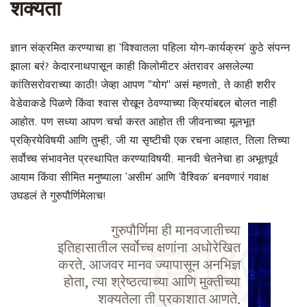
शक्यता
ज्ञान संक्रमित करण्याचा हा ‘विश्वातला पहिला योग-कार्यक्रम’ कुठे संपन्न
झाला बरं? केदारनाथपासून काही किलोमीटर अंतरावर असलेल्या
कांतिसरोवराच्या काठी! जेव्हा आपण "योग'' असं म्हणतो, ते काही शरीर
वेडेवाकडे पिळणे किंवा श्वास रोखून ठेवण्याच्या क्रियांबद्दल बोलत नाही
आहोत. पण सध्या आपण चर्चा करत आहोत ती जीवनाच्या मूलभूत
प्रक्रियेविषयी आणि तुम्ही, जी या सृष्टीची एक रचना आहात, तिला तिच्या
सर्वोच्च संभावनेत प्रस्थापित करण्याविषयी. मानवी चेतनेचा हा अभूतपूर्व
आयाम किंवा सीमित मनुष्याला ‘असीम’ आणि ‘वैश्विक’ बनवणारं गवाक्ष
उघडलं ते गुरुपौर्णिमेलाच!
गुरुपौर्णिमा ही मानवजातीच्या
इतिहासातील सर्वोच्च क्षणांना अधोरेखित
करते. आजवर मानव ज्यापासून अनभिज्ञ
होता, त्या श्रेष्ठत्वाच्या आणि मुक्तीच्या
शक्यतेला ती प्रकाशात आणते.