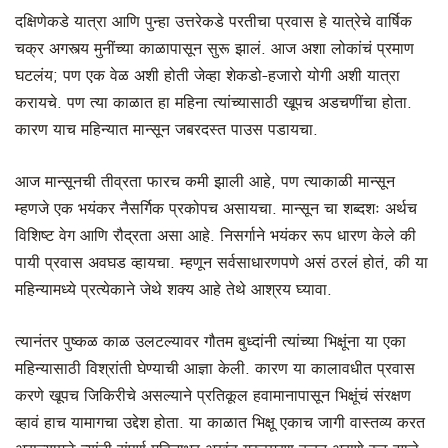
दक्षिणेकडे यात्रा आणि पुन्हा उत्तरेकडे परतीचा प्रवास हे यात्रेचे वार्षिक
चक्र अगस्त्य मुनींच्या काळापासून सुरू झालं. आज अशा लोकांचं प्रमाण
घटलंय; पण एक वेळ अशी होती जेव्हा शेकडो-हजारो योगी अशी यात्रा
करायचे. पण त्या काळात हा महिना त्यांच्यासाठी खूपच अडचणींचा होता.
कारण याच महिन्यात मान्सून जबरदस्त पाउस पडायचा.
आज मान्सूनची तीव्रता फारच कमी झाली आहे, पण त्याकाळी मान्सून
म्हणजे एक भयंकर नैसर्गिक प्रकोपच असायचा. मान्सून चा शब्दशः अर्थच
विशिष्ट वेग आणि रौद्रता असा आहे. निसर्गाने भयंकर रूप धारण केले की
पायी प्रवास अवघड व्हायचा. म्हणून सर्वसाधारणपणे असं ठरलं होतं, की या
महिन्यामध्ये प्रत्येकाने जेथे शक्य आहे तेथे आश्रय घ्यावा.
त्यानंतर पुष्कळ काळ उलटल्यावर गौतम बुध्दांनी त्यांच्या भिक्षूंना या एका
महिन्यासाठी विश्रांती घेण्याची आज्ञा केली. कारण या कालावधीत प्रवास
करणे खूपच जिकिरीचे असल्याने प्रतिकूल हवामानापासून भिक्षूंचं संरक्षण
व्हावं हाच यामागचा उद्देश होता. या काळात भिक्षू एकाच जागी वास्तव्य करत