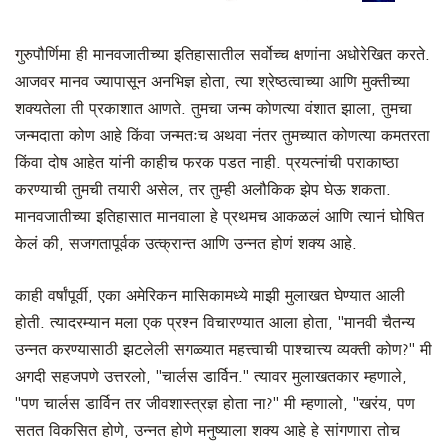
गुरुपौर्णिमा ही मानवजातीच्या इतिहासातील सर्वोच्च क्षणांना अधोरेखित करते.
आजवर मानव ज्यापासून अनभिज्ञ होता, त्या श्रेष्ठत्वाच्या आणि मुक्तीच्या
शक्यतेला ती प्रकाशात आणते. तुमचा जन्म कोणत्या वंशात झाला, तुमचा
जन्मदाता कोण आहे किंवा जन्मतःच अथवा नंतर तुमच्यात कोणत्या कमतरता
किंवा दोष आहेत यांनी काहीच फरक पडत नाही. प्रयत्नांची पराकाष्ठा
करण्याची तुमची तयारी असेल, तर तुम्ही अलौकिक झेप घेऊ शकता.
मानवजातीच्या इतिहासात मानवाला हे प्रथमच आकळलं आणि त्यानं घोषित
केलं की, सजगतापूर्वक उत्क्रान्त आणि उन्नत होणं शक्य आहे.
काही वर्षांपूर्वी, एका अमेरिकन मासिकामध्ये माझी मुलाखत घेण्यात आली
होती. त्यादरम्यान मला एक प्रश्न विचारण्यात आला होता, ''मानवी चैतन्य
उन्नत करण्यासाठी झटलेली सगळ्यात महत्त्वाची पाश्चात्त्य व्यक्ती कोण?'' मी
अगदी सहजपणे उत्तरलो, ''चार्लस डार्विन.'' त्यावर मुलाखतकार म्हणाले,
''पण चार्लस डार्विन तर जीवशास्त्रज्ञ होता ना?'' मी म्हणालो, ''खरंय, पण
सतत विकसित होणे, उन्नत होणे मनुष्याला शक्य आहे हे सांगणारा तोच