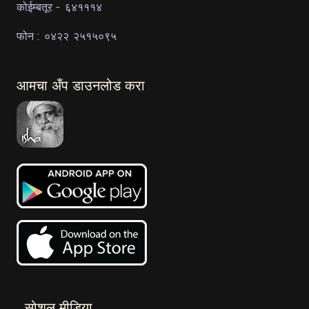
कोईम्बतूर - ६४१११४
फोन : ०४२२ २५१५०९५
आमचा अँप डाउनलोड करा
सोशल मीडिया