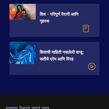
शिव - परिपूर्ण वैरागी आणि
गृहस्थ
शिवाची माहिती नसलेली बाजू:
सतीचे प्रेम आणि विरह
वरच्यावर विचारले जाणारे प्रश्न