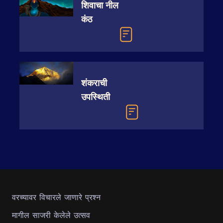
शिवाचा नील
कंठ
शंकराची
उपस्थिती
वरच्यावर विचारले जाणारे प्रश्न
मागील साजरी केलेले उत्सव