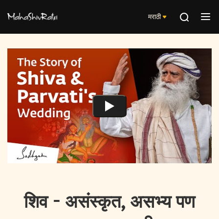
मराठी
शिव - असंस्कृत, असभ्य पण