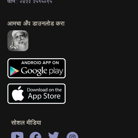
फोन : ०४२२ २५१५०९५
आमचा अँप डाउनलोड करा
सोशल मीडिया