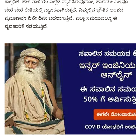
ಕಾಲ್ಪನಿಕ. ಹೇಗೆ ಗಾಳಿಯು ಎಲ್ಲೆಡೆ ವ್ಯಾಪಿಸಿರುವುದೋ, ಹಾಗೆಯೇ ಎಲ್ಲವೂ
ಬೇರೆ ಬೇರೆ ರೇತಿಯಲ್ಲಿ ವ್ಯಾಪಕವಾಗಿರುತ್ತದೆ. ನಿಮ್ಮಲ್ಲಿನ ಭೌತಿಕ ಅಂಶದ
ಪ್ರಮಾಣವೂ ದಿನೇ ದಿನೇ ಬದಲಾಗುತ್ತಿದೆ. ಎಲ್ಲಾ ಸಮಯದಲ್ಲೂ ಈ
ವ್ಯವಹಾರಿಕೆ ನಡೆಯುತ್ತಿದೆ.