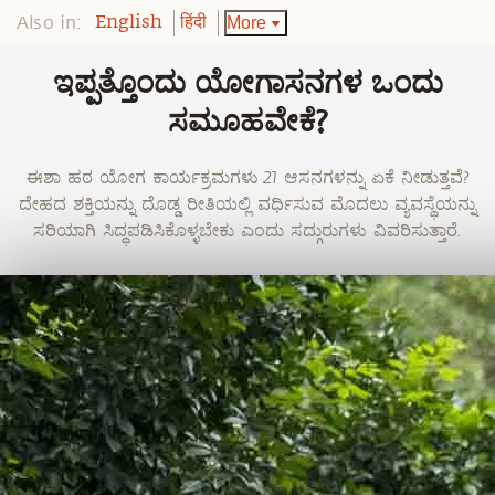
Also in:
More
English
हिंदी
ಇಪ್ಪತ್ತೊಂದು ಯೋಗಾಸನಗಳ ಒಂದು
ಸಮೂಹವೇಕೆ?
ಈಶಾ ಹಠ ಯೋಗ ಕಾರ್ಯಕ್ರಮಗಳು 21 ಆಸನಗಳನ್ನು ಏಕೆ ನೀಡುತ್ತವೆ?
ದೇಹದ ಶಕ್ತಿಯನ್ನು ದೊಡ್ಡ ರೀತಿಯಲ್ಲಿ ವರ್ಧಿಸುವ ಮೊದಲು ವ್ಯವಸ್ಥೆಯನ್ನು
ಸರಿಯಾಗಿ ಸಿದ್ಧಪಡಿಸಿಕೊಳ್ಳಬೇಕು ಎಂದು ಸದ್ಗುರುಗಳು ವಿವರಿಸುತ್ತಾರೆ.