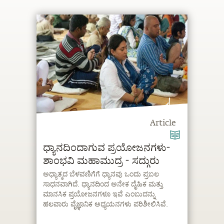
Article
ಧ್ಯಾನದಿಂದಾಗುವ ಪ್ರಯೋಜನಗಳು-
ಶಾಂಭವಿ ಮಹಾಮುದ್ರ - ಸದ್ಗುರು
ಅಧ್ಯಾತ್ಮದ ಬೆಳವಣಿಗೆಗೆ ಧ್ಯಾನವು ಒಂದು ಪ್ರಬಲ
ಸಾಧನವಾಗಿದೆ. ಧ್ಯಾನದಿಂದ ಅನೇಕ ದೈಹಿಕ ಮತ್ತು
ಮಾನಸಿಕ ಪ್ರಯೋಜನಗಳೂ ಇವೆ ಎಂಬುದನ್ನು
ಹಲವಾರು ವೈಜ್ಞಾನಿಕ ಅಧ್ಯಯನಗಳು ಪರಿಶೀಲಿಸಿವೆ.