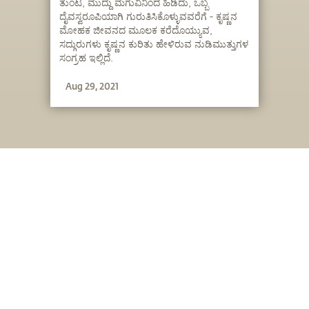
ತುಂಟ, ಮುದ್ದು ಮಗುವಿನಿಂದ ಹಿಡಿದು, ಒಬ್ಬ
ದೈವಸ್ವರೂಪಿಯಾಗಿ ಗುರುತಿಸಿಕೊಳ್ಳುವವರೆಗೆ - ಕೃಷ್ಣನ
ಮೋಹಕ ಜೀವನದ ಮೂಲಕ ಕರೆದೊಯ್ಯುವ,
ಸದ್ಗುರುಗಳು ಕೃಷ್ಣನ ಕುರಿತು ಹೇಳಿರುವ ನುಡಿಮುತ್ತುಗಳ
ಸಂಗ್ರಹ ಇಲ್ಲಿದೆ.
Aug 29, 2021