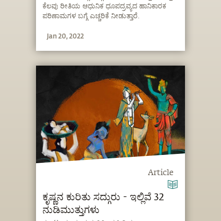
ಕೆಲವು ರೀತಿಯ ಆಧುನಿಕ ಧೂಪದ್ರವ್ಯದ ಹಾನಿಕಾರಕ
ಪರಿಣಾಮಗಳ ಬಗ್ಗೆ ಎಚ್ಚರಿಕೆ ನೀಡುತ್ತಾರೆ.
Jan 20, 2022
Article
ಕೃಷ್ಣನ ಕುರಿತು ಸದ್ಗುರು - ಇಲ್ಲಿವೆ 32
ನುಡಿಮುತ್ತುಗಳು