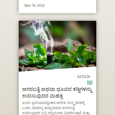
Mar 19, 2022
Article
ಅಗರಬತ್ತಿ ಅಥವಾ ಧೂಪದ ಕಡ್ಡಿಗಳನ್ನು
ಉರಿಸುವುದರ ಮಹತ್ವ
ಇಂದು ಪ್ರಪಂಚದಾದ್ಯಂತದ ಅನೇಕ ಸಂಸ್ಕೃತಿಗಳಲ್ಲಿ
ಒಂದು ಸಾಮಾನ್ಯ ಅಭ್ಯಾಸವಾದ ಅಗರಬತ್ತಿ
ಉರಿಸುವುದರ ಬಗ್ಗೆ ಸದ್ಗುರುಗಳು ವಿವರಿಸುತ್ತಾರೆ ಮತ್ತು