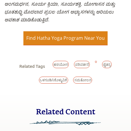
ಅಂಗಮರ್ಧನ, ಸೂರ್ಯ ಕ್ರಿಯಾ, ಸೂರ್ಯಶಕ್ತಿ, ಯೋಗಾಸನ ಮತ್ತು
ಭೂತಶುಧ್ಧಿ ಮೊದಲಾದ ಪ್ರಬಲ ಯೋಗ ಅಭ್ಯಾಸಗಳನ್ನು ಅರಿಯಲು
ಅವಕಾಶ ಮಾಡಿಕೊಡುತ್ತಿದೆ.
Find Hatha Yoga Program Near You
ಹಠಯೋಗ
ಪರಿವರ್ತನೆ
ಚೈತನ್ಯ
Related Tags
ಒಳಗೂಡಿಸಿಕೊಳ್ಳುವಿಕೆ
ಸಮತೋಲನ
Related Content