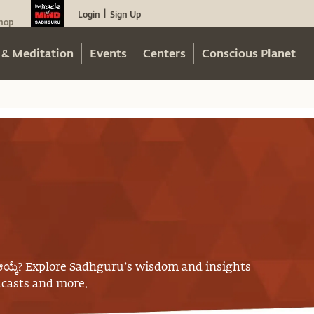
Login
Sign Up
|
hop
 & Meditation
Events
Centers
Conscious Planet
ಯ್ಕೆ
? Explore Sadhguru’s wisdom and insights
odcasts and more.