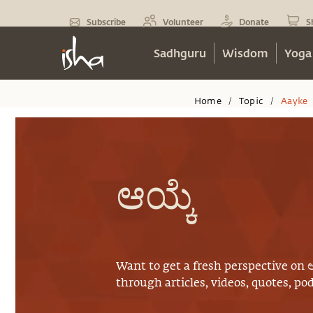
Subscribe
Volunteer
Donate
S
Sadhguru
Wisdom
Yoga
Home
Topic
Aayke
/
/
ಆಯ್ಕೆ
Want to get a fresh perspective on
ಆ
through articles, videos, quotes, p