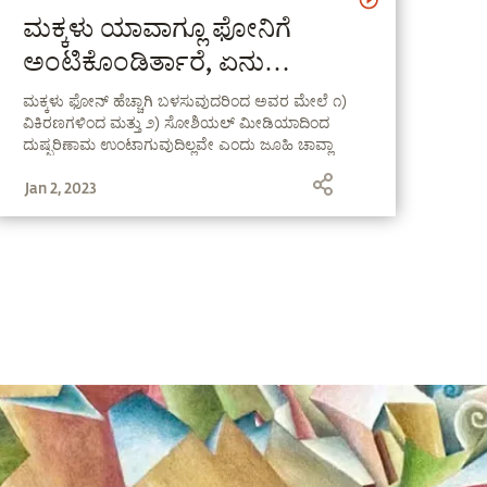
ಮಕ್ಕಳು ಯಾವಾಗ್ಲೂ ಫೋನಿಗೆ
ಅಂಟಿಕೊಂಡಿರ್ತಾರೆ, ಏನು
ಮಾಡೋದು? - ಜೂಹಿ ಚಾವ್ಲಾ |
ಮಕ್ಕಳು ಫೋನ್ ಹೆಚ್ಚಾಗಿ ಬಳಸುವುದರಿಂದ ಅವರ ಮೇಲೆ ೧)
ವಿಕಿರಣಗಳಿಂದ ಮತ್ತು ೨) ಸೋಶಿಯಲ್ ಮೀಡಿಯಾದಿಂದ
ಸದ್ಗುರು
ದುಷ್ಪರಿಣಾಮ ಉಂಟಾಗುವುದಿಲ್ಲವೇ ಎಂದು ಜೂಹಿ ಚಾವ್ಲಾ
ಸದ್ಗುರುಗಳನ್ನು ಪ್ರಶ್ನಿಸುತ್ತಾರೆ. #UnplugWithSadhguru
Jan 2, 2023