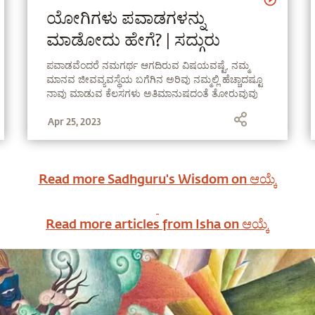
ಯೋಗಿಗಳು ಪವಾಡಗಳನ್ನು
ಮಾಡೋದು ಹೇಗೆ? | ಸದ್ಗುರು
ಪವಾಡವೆಂದರೆ ನಮಗರ್ಥ ಆಗದಿರುವ ವಿಷಯವಷ್ಟೆ, ನಮ್ಮ
ಮಾನವ ಜೀವವ್ಯವಸ್ಥೆಯ ಬಗೆಗಿನ ಅರಿವು ನಮ್ಮಲ್ಲಿ ಹೆಚ್ಚಾದಷ್ಟೂ
ನಾವು ಮಾಡುವ ಕೆಲಸಗಳು ಅತಿಮಾನುಷದಂತೆ ತೋರುವುವು
ಎಂದು ಸದ್ಗುರು ವಿವರಿಸುತ್ತಾರೆ.
Apr 25, 2023
Read more Sadhguru's Wisdom on
ಆಯ್ಕೆ
Read more articles from Isha on
ಆಯ್ಕೆ