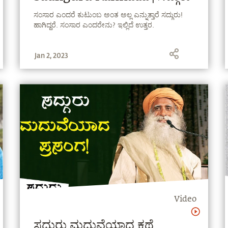
ಸಂಸಾರ ಎಂದರೆ ಕುಟುಂಬ ಅಂತ ಅಲ್ಲ ಎನ್ನುತ್ತಾರೆ ಸದ್ಗುರು!
ಹಾಗಿದ್ದರೆ. ಸಂಸಾರ ಎಂದರೇನು? ಇಲ್ಲಿದೆ ಉತ್ತರ.
Jan 2, 2023
Video
ಸದ್ಗುರು ಮದುವೆಯಾದ ಕಥೆ