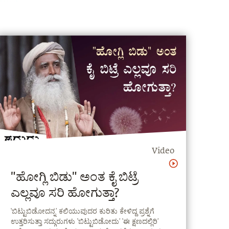
Video
‍"ಹೋಗ್ಲಿ ಬಿಡು" ಅಂತ ಕೈ ಬಿಟ್ರೆ
ಎಲ್ಲವೂ ಸರಿ ಹೋಗುತ್ತಾ?
‘ಬಿಟ್ಟುಬಿಡೋದನ್ನ’ ಕಲಿಯುವುದರ ಕುರಿತು ಕೇಳಿದ್ದ ಪ್ರಶ್ನೆಗೆ
ಉತ್ತರಿಸುತ್ತಾ ಸದ್ಗುರುಗಳು ‘ಬಿಟ್ಟುಬಿಡೋದು’ ‘ಈ ಕ್ಷಣದಲ್ಲಿರಿ’