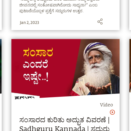
ಜೀವನದಲ್ಲಿ ಸಂತೋಷವಾಗಿರೋದು ಸಾಧ್ಯನಾ?" ಎಂಬ
ಪುಟಾಣಿಯೊಬ್ಬಳ ಪ್ರಶ್ನೆಗೆ ಸದ್ಗುರುಗಳ ಉತ್ತರ.
#UnplugWithSadhguru
Jan 2, 2023
Video
ಸಂಸಾರದ ಕುರಿತು ಅದ್ಭುತ ವಿವರಣೆ |
Sadhguru Kannada | ಸದ್ಗುರು