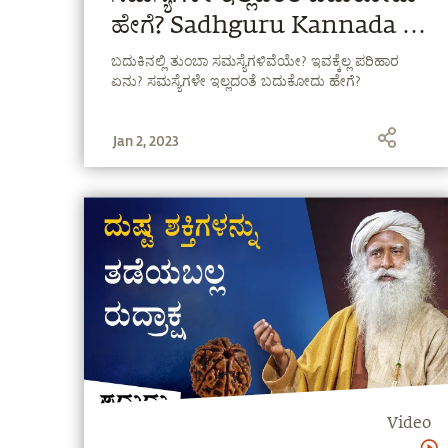
ಹೇಗೆ? Sadhguru Kannada |
ಸದ್ಗುರು
ಬದುಕಿನಲ್ಲಿ ತುಂಬಾ ಸಮಸ್ಯೆಗಳಿವೆಯೇ? ಇವಕ್ಕೆಲ್ಲ ಪರಿಹಾರ
ಏನು? ಸಮಸ್ಯೆಗಳೇ ಇಲ್ಲದಂತೆ ಬದುಕೋದು ಹೇಗೆ?
Jan 2, 2023
Video