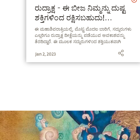
ರುದ್ರಾಕ್ಷ - ಈ ಬೀಜ ನಿಮ್ಮನ್ನು ದುಷ್ಟ
ಶಕ್ತಿಗಳಿಂದ ರಕ್ಷಿಸಬಹುದು!
(Rudraksha Diksha) |
ಈ ಮಹಾಶಿವರಾತ್ರಿಯಲ್ಲಿ, ಮೊಟ್ಟ ಮೊದಲ ಬಾರಿಗೆ, ಸದ್ಗುರುಗಳು
ಎಲ್ಲರಿಗೂ ರುದ್ರಾಕ್ಷ ದೀಕ್ಷೆಯನ್ನು ಪಡೆಯುವ ಅವಕಾಶವನ್ನು
Sadhguru Kannada
ತೆರದಿದ್ದಾರೆ. ಈ ಮೂಲಕ ಸದ್ಗುರುಗಳಿಂದ ಶಕ್ತಿಯುತವಾಗಿ
ಪ್ರತಿಷ್ಠಾಪಿಸಲ್ಪಟ್ಟ ರುದ್ರಾಕ್ಷ ಮತ್ತು ಸಾಧನಕ್ಕೆ
Jan 2, 2023
ಅನುಕೂಲವಾಗುವಂತಹ ಇತರ ವಸ್ತುಗಳನ್ನು ಪಡೆಯಿರಿ. ಇಂದೇ
ನೋಂದಾಯಿಸಿ!