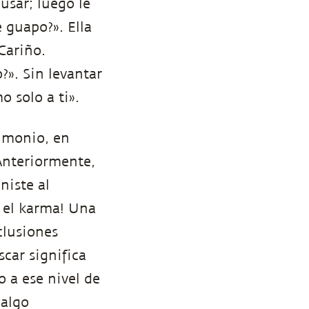
usar; luego le
 guapo?». Ella
«Cariño.
». Sin levantar
o solo a ti».
rimonio, en
Anteriormente,
niste al
n el karma! Una
clusiones
scar significa
 a ese nivel de
 algo