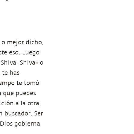
 o mejor dicho,
ste eso. Luego
Shiva, Shiva» o
a te has
iempo te tomó
la que puedes
ión a la otra,
n buscador. Ser
 Dios gobierna
.