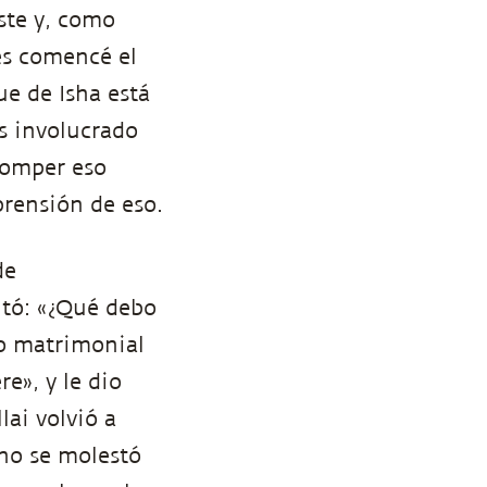
ste y, como
és comencé el
e de Isha está
s involucrado
romper eso
prensión de eso.
de
ntó: «¿Qué debo
ro matrimonial
e», y le dio
ai volvió a
 no se molestó