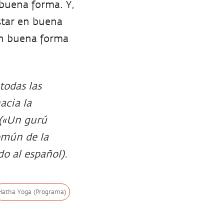
 buena forma. Y,
star en buena
en buena forma
 todas las
acia la
 («Un gurú
omún de la
do al español).
Hatha Yoga (Programa)