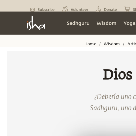
Subscribe
Volunteer
Donate
S
Sadhguru
Wisdom
Yoga
Home
Wisdom
Arti
/
/
Dios 
¿Debería uno c
Sadhguru, uno de