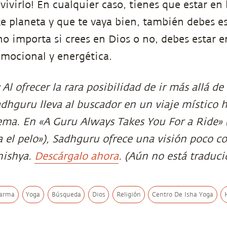
vivirlo! En cualquier caso, tienes que estar en
ste planeta y que te vaya bien, también debes e
no importa si crees en Dios o no, debes estar 
 emocional y energética.
:
Al ofrecer la rara posibilidad de ir más allá de
adhguru lleva al buscador en un viaje místico h
ema. En «A Guru Always Takes You For a Ride»
 el pelo»), Sadhguru ofrece una visión poco c
hishya.
Descárgalo ahora
. (Aún no está traduci
arma
Yoga
Búsqueda
Dios
Religión
Centro De Isha Yoga