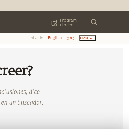
Program
Finder
Also in:
More
English
தமிழ்
creer?
clusiones, dice
e en un buscador.