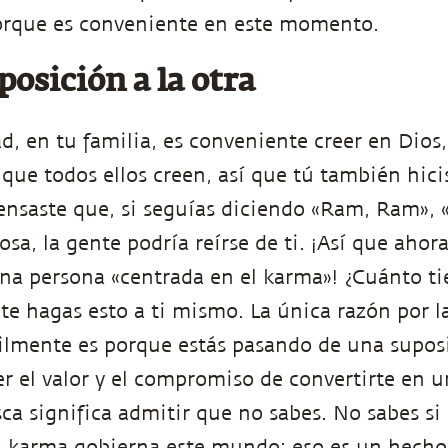
rque es conveniente en este momento.
osición a la otra
, en tu familia, es conveniente creer en Dios,
 que todos ellos creen, así que tú también hici
pensaste que, si seguías diciendo «Ram, Ram», «
osa, la gente podría reírse de ti. ¡Así que ahor
na persona «centrada en el karma»! ¿Cuánto t
 te hagas esto a ti mismo. La única razón por 
ilmente es porque estás pasando de una suposic
er el valor y el compromiso de convertirte en u
ca significa admitir que no sabes. No sabes si
l karma gobierna este mundo; eso es un hecho