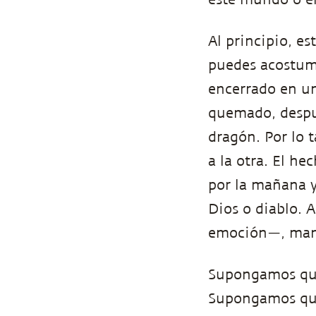
Al principio, es
puedes acostum
encerrado en u
quemado, despué
dragón. Por lo 
a la otra. El he
por la mañana y 
Dios o diablo. 
emoción—, mant
Supongamos que 
Supongamos que 