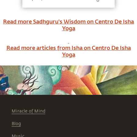
para limpiar los cinco elementos del
sistema para desintoxicar y limpiar
nuestro cuerpo de forma natural.
Read more Sadhguru's Wisdom on
Centro De Isha
Yoga
Read more articles from Isha on
Centro De Isha
Yoga
Miracle of Mind
Blog
Music