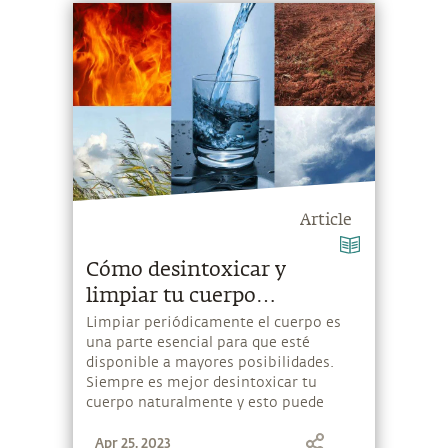
Article
Cómo desintoxicar y
limpiar tu cuerpo
naturalmente en casa
Limpiar periódicamente el cuerpo es
una parte esencial para que esté
disponible a mayores posibilidades.
Siempre es mejor desintoxicar tu
cuerpo naturalmente y esto puede
comenzar en casa. El Yogui y místico,
Apr 25, 2023
Sadhguru nos brinda métodos simples