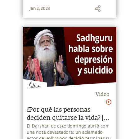
florecer.
Jan 2, 2023
Video
¿Por qué las personas
deciden quitarse la vida? |
Sadhguru
El Darshan de este domingo abrió con
una nota devastadora: un aclamado
actor de Bollywood decidió terminar su