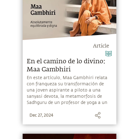
Article
En el camino de lo divino:
Maa Gambhiri
En este artículo, Maa Gambhiri relata
con franqueza su transformación de
una joven aspirante a piloto a una
sanyasi devota, la metamorfosis de
Sadhguru de un profesor de yoga a un
gurú, cómo la consagración del
Dec 27, 2024
Dhyanalinga impactó en el cuerpo de
Sadhguru frente a sus ojos y otras
experiencias históricas desde los
primeros días hasta ahora.