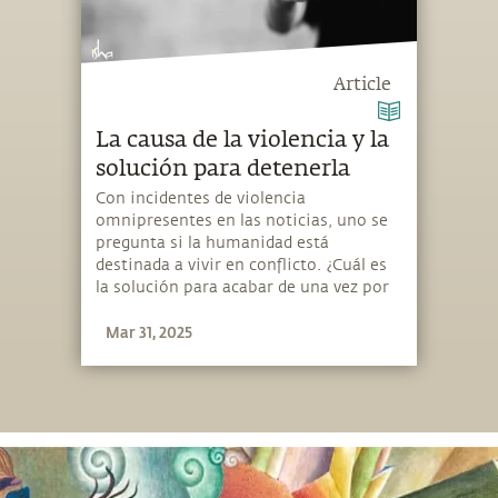
Article
La causa de la violencia y la
solución para detenerla
Con incidentes de violencia
omnipresentes en las noticias, uno se
pregunta si la humanidad está
destinada a vivir en conflicto. ¿Cuál es
la solución para acabar de una vez por
todas con este ciclo de violencia?
Mar 31, 2025
Sadhguru nos muestra el camino.