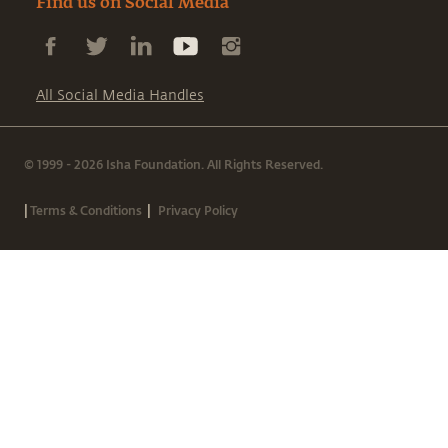
Find us on Social Media
All Social Media Handles
© 1999 - 2026 Isha Foundation. All Rights Reserved.
|
|
Terms & Conditions
Privacy Policy