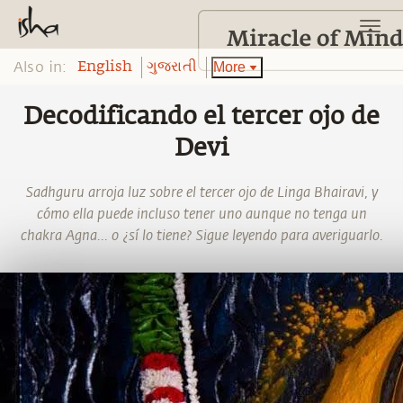
Also in:
More
English
ગુજરાતી
Decodificando el tercer ojo de
Devi
Sadhguru arroja luz sobre el tercer ojo de Linga Bhairavi, y
cómo ella puede incluso tener uno aunque no tenga un
chakra Agna... o ¿sí lo tiene? Sigue leyendo para averiguarlo.