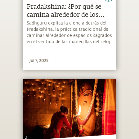
Pradakshina: ¿Por qué se
camina alrededor de los
templos en el sentido de las
Sadhguru explica la ciencia detrás del
Pradakshina, la práctica tradicional de
manecillas del reloj?
caminar alrededor de espacios sagrados
en el sentido de las manecillas del reloj.
Jul 7, 2025