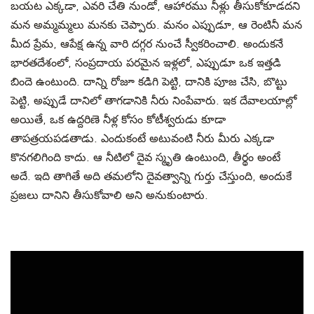
బయట ఎక్కడా, ఎవరి చేతి నుండో, ఆహారము నీళ్లు తీసుకోకూడదని
మన అమ్మమ్మలు మనకు చెప్పారు. మనం ఎప్పుడూ, ఆ రెంటినీ మన
మీద ప్రేమ, ఆపేక్ష ఉన్న వారి దగ్గర నుంచే స్వీకరించాలి. అందుకనే
భారతదేశంలో, సంప్రదాయ పరమైన ఇళ్లలో, ఎప్పుడూ ఒక ఇత్తడి
బిందె ఉంటుంది. దాన్ని రోజూ కడిగి పెట్టి, దానికి పూజ చేసి, బొట్టు
పెట్టి, అప్పుడే దానిలో తాగడానికి నీరు నింపేవారు. ఇక దేవాలయాల్లో
అయితే, ఒక ఉద్దరిణె నీళ్ల కోసం కోటీశ్వరుడు కూడా
తాపత్రయపడతాడు. ఎందుకంటే అటువంటి నీరు మీరు ఎక్కడా
కొనగలిగింది కాదు. ఆ నీటిలో దైవ స్మృతి ఉంటుంది, తీర్థం అంటే
అదే. ఇది తాగితే అది తమలోని దైవత్వాన్ని గుర్తు చేస్తుంది, అందుకే
ప్రజలు దానిని తీసుకోవాలి అని అనుకుంటారు.