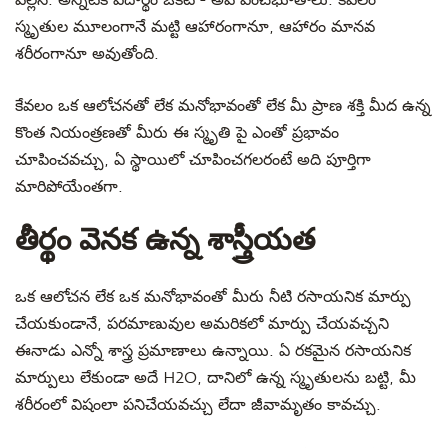
వల్లనే. అన్నిటికీ పదార్థం ఒకటే - అవే పంచభూతాలు. కేవలం
స్మృతుల మూలంగానే మట్టి ఆహారంగానూ, ఆహారం మానవ
శరీరంగానూ అవుతోంది.
కేవలం ఒక ఆలోచనతో లేక మనోభావంతో లేక మీ ప్రాణ శక్తి మీద ఉన్న
కొంత నియంత్రణతో మీరు ఈ స్మృతి పై ఎంతో ప్రభావం
చూపించవచ్చు, ఏ స్థాయిలో చూపించగలరంటే అది పూర్తిగా
మారిపోయేంతగా.
తీర్థం వెనక ఉన్న శాస్త్రీయత
ఒక ఆలోచన లేక ఒక మనోభావంతో మీరు నీటి రసాయనిక మార్పు
చేయకుండానే, పరమాణువుల అమరికలో మార్పు చేయవచ్చని
ఈనాడు ఎన్నో శాస్త్ర ప్రమాణాలు ఉన్నాయి. ఏ రకమైన రసాయనిక
మార్పులు లేకుండా అదే H2O, దానిలో ఉన్న స్మృతులను బట్టి, మీ
శరీరంలో విషంలా పనిచేయవచ్చు లేదా జీవామృతం కావచ్చు.