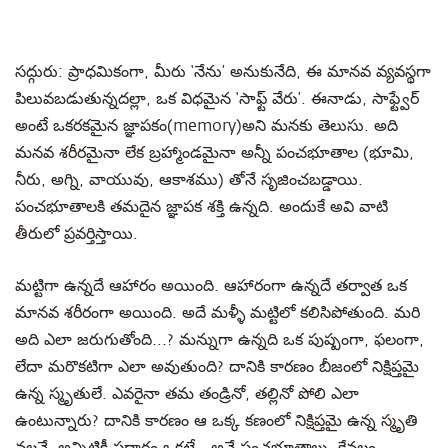
సద్గురు
: ప్రాధమికంగా, మీరు ‘నేను’ అనుకునేది, ఈ మానవ వ్యవస్థగా
పిలువబడుతున్నదల్లా, ఒక విధమైన ‘సాఫ్ట్ వేరు’. ఈనాడు, సాఫ్ట్వేర్
అంటే ఒకరకమైన జ్ఞాపకం(memory)అని మనకు తెలుసు. అది
మనవ శరీరమైనా లేక బ్రహ్మాండమైనా అన్నీ పంచభూతాల (భూమి,
నీరు, అగ్ని, వాయువు, ఆకాశము) తోనే సృజించబడ్డాయి.
పంచభూతాలకి తమదైన జ్ఞాపక శక్తి ఉన్నది. అందుకే అవి వాటి
తీరులో ప్రవర్తిస్తాయి.
మట్టిగా ఉన్నదే ఆహారం అయింది. ఆహారంగా ఉన్నదే తర్వాత ఒక
మానవ శరీరంగా అయింది. అదే మళ్ళీ మట్టిలో కలిసిపోతుంది. మరి
అది ఎలా జరుగుతోంది...? మన్నుగా ఉన్నది ఒక పుష్పంగా, ఫలంగా,
లేదా మరొకటిగా ఎలా అవుతుంది? దానికి కారణం బీజంలో నిక్షిప్తమై
ఉన్న స్మృతులే. ఎవరైనా తమ తండ్రినో, తల్లినో పోలి ఎలా
ఉంటున్నారు? దానికి కారణం ఆ ఒక్క కణంలో నిక్షిప్తమై ఉన్న స్మృతి