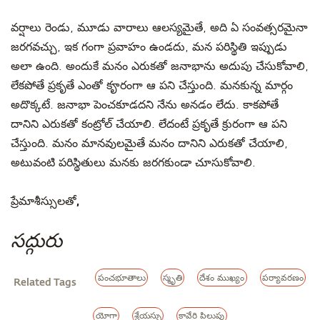
వర్షాలు రెండు, మూడు వారాలు ఆలస్యమైతే, అది ఏ సంవత్సరమైనా
జరగవచ్చు, ఇక గంగా ప్రవాహం ఉండదు, మన పరిస్థితి ఇప్పుడు
అలా ఉంది. అందుకే మనం ఎరుకతో జనాభాను అదుపు చేసుకోవాలి,
లేకపోతే ప్రకృతే ఎంతో కౄరంగా ఆ పని చేస్తుంది. మనకున్న మార్గం
అదొక్కటే. జనాభా పెంచకూడదని నేను అనడం లేదు. కాకపోతే
దానిని ఎరుకతో కంట్రోల్ చేయాలి. లేదంటే ప్రకృతే క్రురంగా ఆ పని
చేస్తుంది. మనం మానవులమైతే మనం దానిని ఎరుకతో చేయాలి,
అటువంటి పరిస్థితులు మనకు జరగకుండా చూసుకోవాలి.
ప్రేమాశీస్సులతో,
సద్గురు
పంచభూతాలు
స్మృతి
దేశం ముఖ్యం
పర్యావరణం
Related Tags
యోగా
శ్రేయస్సు
కావేరి పిలుపు