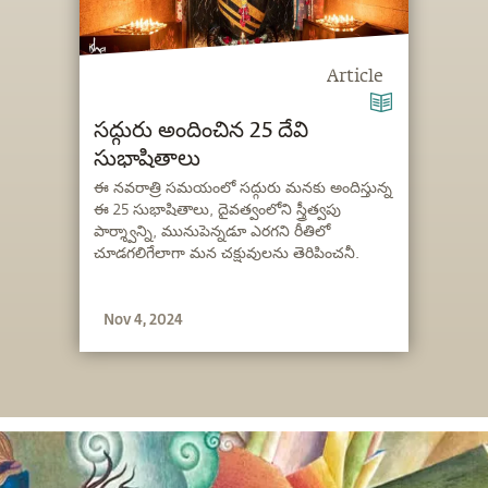
Article
సద్గురు అందించిన 25 దేవి
సుభాషితాలు
ఈ నవరాత్రి సమయంలో సద్గురు మనకు అందిస్తున్న
ఈ 25 సుభాషితాలు, దైవత్వంలోని స్త్రీత్వపు
పార్శ్వాన్ని, మునుపెన్నడూ ఎరగని రీతిలో
చూడగలిగేలాగా మన చక్షువులను తెరిపించనీ.
Nov 4, 2024