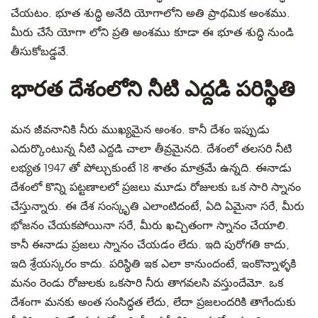
చేయటం. భూత శుద్ధి అనేది యోగాలోని అతి ప్రాథమిక అంశము.
మీరు చేసే యోగా లోని ప్రతి అంశము కూడా ఈ భూత శుద్ధి నుండి
తీసుకోబడ్డవే.
భారత దేశంలోని నీటి ఎద్దడి పరిస్థితి
మన జీవనానికి నీరు ముఖ్యమైన అంశం. కానీ దేశం ఇప్పుడు
ఎదుర్కొంటున్న నీటి ఎద్దడి చాలా తీవ్రమైనది. దేశంలో తలసరి నీటి
లభ్యత 1947 తో పోల్చుకుంటే 18 శాతం మాత్రమే ఉన్నది. ఈనాడు
దేశంలో కొన్ని పట్టణాలలో ప్రజలు మూడు రోజులకు ఒక సారి స్నానం
చేస్తున్నారు. ఈ దేశ సంస్కృతి ఎలాంటిదంటే, ఏది ఏమైనా సరే, మీరు
భోజనం చేయకపోయినా సరే, మీరు ఖచ్చితంగా స్నానం చేయాలి.
కానీ ఈనాడు ప్రజలు స్నానం చేయడం లేదు. ఇది పురోగతి కాదు,
ఇది శ్రేయస్కరం కాదు. పరిస్థితి ఇక ఎలా కానుందంటే, ఇంకొన్నాళ్ళకి
మనం రెండు రోజులకు ఒకసారి నీరు తాగవలసి వస్తుందేమో. ఒక
దేశంగా మనకు అంత సంసిద్ధత లేదు, లేదా ప్రజలందరికి తాగేందుకు