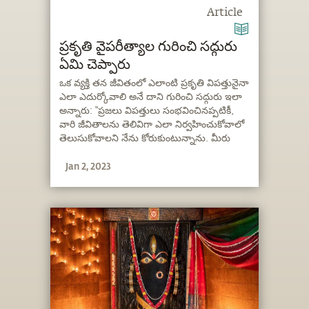
Article
ప్రకృతి వైపరీత్యాల గురించి సద్గురు
ఏమి చెప్పారు
ఒక వ్యక్తి తన జీవితంలో ఎలాంటి ప్రకృతి విపత్తునైనా
ఎలా ఎదుర్కోవాలి అనే దాని గురించి సద్గురు ఇలా
అన్నారు: “ప్రజలు విపత్తులు సంభవించినప్పటికీ,
వారి జీవితాలను తెలివిగా ఎలా నిర్వహించుకోవాలో
తెలుసుకోవాలని నేను కోరుకుంటున్నాను. మీరు
బాగా బతకడానికి ఏ దేవుడూ అవసరం లేదు. మీకు
Jan 2, 2023
కొంచెం తెలివి ఉంటే చాలు."