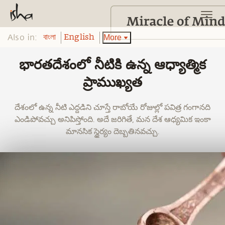
Also in:
More
বাংলা
English
భారతదేశంలో నీటికి ఉన్న ఆధ్యాత్మిక
ప్రాముఖ్యత
దేశంలో ఉన్న నీటి ఎద్దడిని చూస్తే రాబోయే రోజుల్లో పవిత్ర గంగానది
ఎండిపోవచ్చు అనిపిస్తోంది. అదే జరిగితే, మన దేశ ఆధ్యమిక ఇంకా
మానసిక స్ధైర్యం దెబ్బతినవచ్చు.