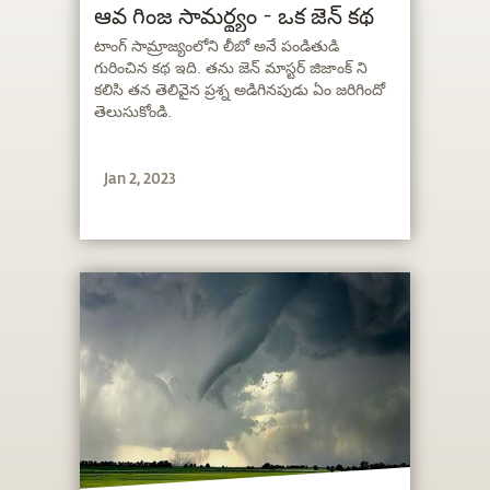
ఆవ గింజ సామర్థ్యం - ఒక జెన్ కథ
టాంగ్ సామ్రాజ్యంలోని లీబో అనే పండితుడి
గురించిన కథ ఇది. తను జెన్ మాస్టర్ జిజాంక్ ని
కలిసి తన తెలివైన ప్రశ్న అడిగినపుడు ఏం జరిగిందో
తెలుసుకోండి.
Jan 2, 2023