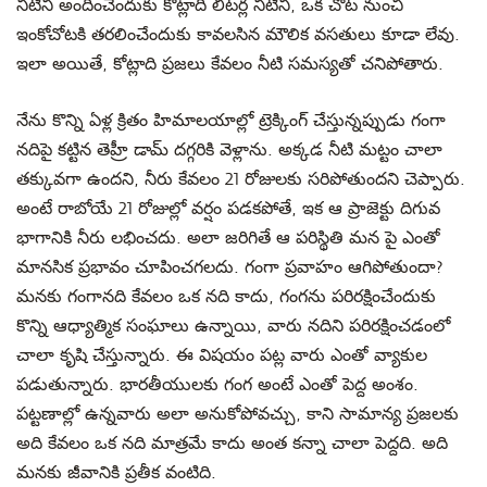
నీటిని అందించేందుకు కోట్లాది లీటర్ల నీటిని, ఒక చోట నుంచి
ఇంకోచోటకి తరలించేందుకు కావలసిన మౌలిక వసతులు కూడా లేవు.
ఇలా అయితే, కోట్లాది ప్రజలు కేవలం నీటి సమస్యతో చనిపోతారు.
నేను కొన్ని ఏళ్ల క్రితం హిమాలయాల్లో ట్రెక్కింగ్ చేస్తున్నప్పుడు గంగా
నదిపై కట్టిన తెహ్రీ డామ్ దగ్గరికి వెళ్లాను. అక్కడ నీటి మట్టం చాలా
తక్కువగా ఉందని, నీరు కేవలం 21 రోజులకు సరిపోతుందని చెప్పారు.
అంటే రాబోయే 21 రోజుల్లో వర్షం పడకపోతే, ఇక ఆ ప్రాజెక్టు దిగువ
భాగానికి నీరు లభించదు. అలా జరిగితే ఆ పరిస్థితి మన పై ఎంతో
మానసిక ప్రభావం చూపించగలదు. గంగా ప్రవాహం ఆగిపోతుందా?
మనకు గంగానది కేవలం ఒక నది కాదు, గంగను పరిరక్షించేందుకు
కొన్ని ఆధ్యాత్మిక సంఘాలు ఉన్నాయి, వారు నదిని పరిరక్షించడంలో
చాలా కృషి చేస్తున్నారు. ఈ విషయం పట్ల వారు ఎంతో వ్యాకుల
పడుతున్నారు. భారతీయులకు గంగ అంటే ఎంతో పెద్ద అంశం.
పట్టణాల్లో ఉన్నవారు అలా అనుకోపోవచ్చు, కాని సామాన్య ప్రజలకు
అది కేవలం ఒక నది మాత్రమే కాదు అంత కన్నా చాలా పెద్దది. అది
మనకు జీవానికి ప్రతీక వంటిది.