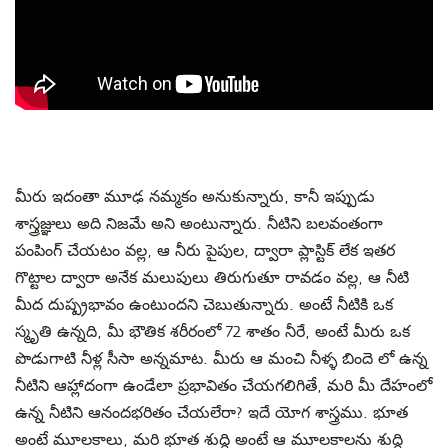
మీరు ఇదంతా మూఢ నమ్మకం అనుకున్నారు, కానీ ఇప్పుడు
శాస్త్రజ్ఞులు అది నిజమే అని అంటున్నారు. నీటిని బలవంతంగా
పంపింగ్ చేయటం వల్ల, ఆ నీరు పైపుల, ద్వారా ప్లాస్టిక్ లేక ఇతర
గొట్టాల ద్వారా అనేక మలుపులు తిరుగుతూ రావడం వల్ల, ఆ నీటి
మీద దుష్ప్రభావం ఉంటుందని చెబుతున్నారు. అంటే నీటికి ఒక
స్మృతి ఉన్నది, మీ భౌతిక శరీరంలో 72 శాతం నీరే, అంటే మీరు ఒక
పొడుగాటి నీళ్ల సీసా అన్నమాట. మీరు ఆ మంచి నీళ్ళ బిందె లో ఉన్న
నీటిని ఆహ్లాదంగా ఉండేలా ప్రభావితం చేయగలిగితే, మరి మీ దేహంలో
ఉన్న నీటిని ఆనందభరితం చేయలేరా? ఇదే యోగ శాస్త్రము. భూత
అంటే మూలకాలు, మరి భూత శుద్ధి అంటే ఆ మూలకాలను శుద్ధి