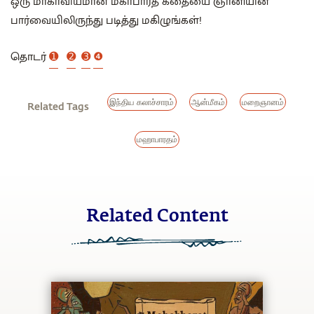
ஒரு மாகாவியமான மகாபாரத கதையை ஞானியின்
பார்வையிலிருந்து படித்து மகிழுங்கள்!
தொடர்
➊
➋
➌
❹
இந்திய கலாச்சாரம்
ஆன்மீகம்
மறைஞானம்
Related Tags
மஹாபாரதம்
Related Content