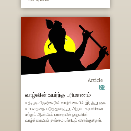
Article
வாழ்வின் உயர்ந்த பரிமாணம்
சத்குரு கிருஷ்ணரின் வாழ்க்கையில் இருந்து ஒரு
சம்பவத்தை எடுத்துரைத்து, அருள், கர்மவினை
மற்றும் ஆன்மீகப் பாதையில் ஒருவரின்
வாழ்க்கையின் தன்மை பற்றியும் விளக்குகிறார்.