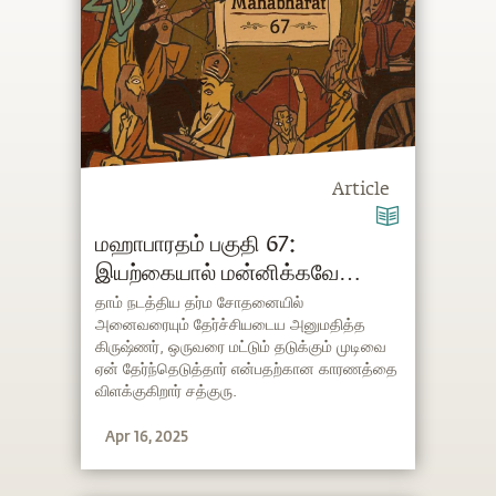
Article
மஹாபாரதம் பகுதி 67:
இயற்கையால் மன்னிக்கவே
முடியாத ஒன்று
தாம் நடத்திய தர்ம சோதனையில்
அனைவரையும் தேர்ச்சியடைய அனுமதித்த
கிருஷ்ணர், ஒருவரை மட்டும் தடுக்கும் முடிவை
ஏன் தேர்ந்தெடுத்தார் என்பதற்கான காரணத்தை
விளக்குகிறார் சத்குரு.
Apr 16, 2025