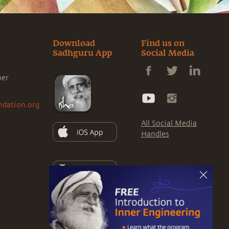
Download
Find us on
Sadhguru App
Social Media
ner
ndation.org
All Social Media
Handles