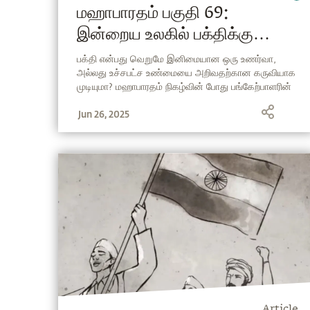
மஹாபாரதம் பகுதி 69:
இன்றைய உலகில் பக்திக்கு
இன்னும் இடம் இருக்கிறதா?
பக்தி என்பது வெறுமே இனிமையான ஒரு உணர்வா,
அல்லது உச்சபட்ச உண்மையை அறிவதற்கான கருவியாக
முடியுமா? மஹாபாரதம் நிகழ்வின் போது பங்கேற்பாளரின்
இந்த கேள்விக்கு பதிலளிக்கும் சத்குரு, உணர்ச்சியின்
Jun 26, 2025
ஆற்றல் மற்றும் பக்தியை உச்சபட்ச வேட்கையாக
கொள்வது குறித்து இந்த பகுதியில் பேசுகிறார்.