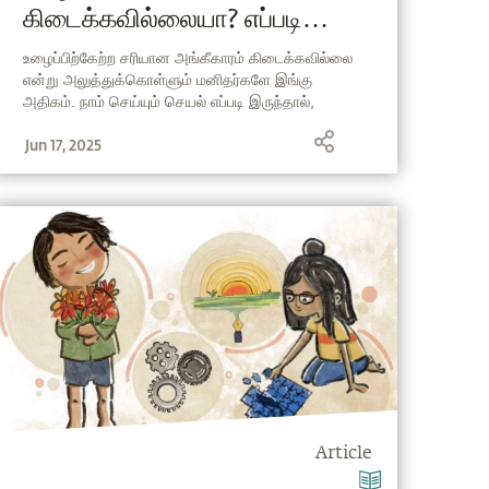
கிடைக்கவில்லையா? எப்படி
எதிர்கொள்வது? (Recognition
உழைப்பிற்கேற்ற சரியான அங்கீகாரம் கிடைக்கவில்லை
என்று அலுத்துக்கொள்ளும் மனிதர்களே இங்கு
in Tamil)
அதிகம். நாம் செய்யும் செயல் எப்படி இருந்தால்,
அடுத்தவர் நம்மை அங்கீகரிப்பதைப் பற்றி கவலை
Jun 17, 2025
இருக்காது என்பதை சத்குரு விளக்குகிறார்.
Article