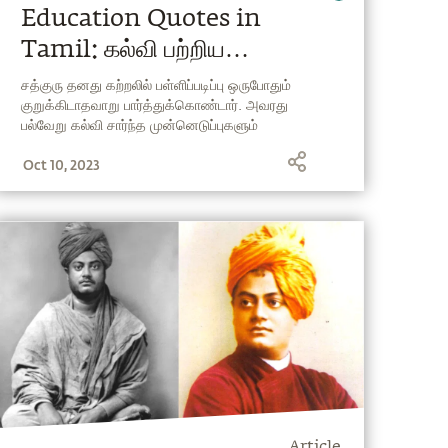
Education Quotes in
Tamil: கல்வி பற்றிய
சத்குருவின் வாசகங்கள்!
சத்குரு தனது கற்றலில் பள்ளிப்படிப்பு ஒருபோதும்
குறுக்கிடாதவாறு பார்த்துக்கொண்டார். அவரது
பல்வேறு கல்வி சார்ந்த முன்னெடுப்புகளும்
ஊக்கப்படுத்துவதற்குத் தான் எப்போதும்
Oct 10, 2023
முக்கியத்துவம் அளிக்கின்றன, கேள்வியின்றி
சொல்வதை ஏற்றுக்கொள்ள வைக்கும் போதனைக்கு
அல்ல. அது ஒருபோதும் தகவல்களை சேர்ப்பதைப்
பற்றியதாக இருப்பதில்லை, உணர்ந்து உள்வாங்குவதை
மேம்படுத்துவதாக இருக்கிறது. கல்வி குறித்து சத்குரு
பகிர்ந்துள்ள ஒரு சில மேற்கோள்களைப் படித்து
தெளிவுறுங்கள்.