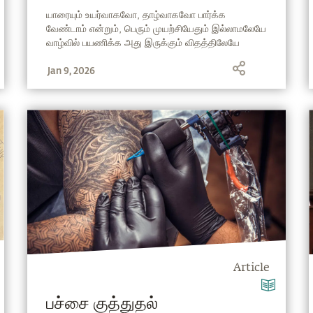
யாரையும் உயர்வாகவோ, தாழ்வாகவோ பார்க்க
வேண்டாம் என்றும், பெரும் முயற்சியேதும் இல்லாமலேயே
வாழ்வில் பயணிக்க அது இருக்கும் விதத்திலேயே
பார்க்க கற்றுக்கொள்வதன் முக்கியத்துவத்தையும்
Jan 9, 2026
சத்குரு இந்த கட்டுரையில் விளக்குகிறார்.
Article
பச்சை குத்துதல்