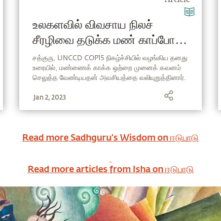
Article
உலகளவில் விவசாய நிலச்
சீரழிவை தடுக்க மண் காப்போம்
இயக்கத்தின் தீர்வு - COP15 ல்
சத்குரு, UNCCD COP15 நிகழ்ச்சியில் வழங்கிய தனது
உரையில், மண்ணைக் காக்க ஒற்றை முனைக் கவனம்
வழங்கப்பட்டது
செலுத்த வேண்டியதன் அவசியத்தை வலியுறுத்தினார்.
மேலும் மண்ணின் கரிம வளத்தை உயிர்ப்பிக்க
Jan 2, 2023
செயல்படுத்தக்கூடிய மும்முனை உத்தியைப்
பரிந்துரைத்தார். அவர் உரையின் சுருக்கம் இங்கே.
Read more Sadhguru's Wisdom on
ஈடுபாடு
Read more articles from Isha on
ஈடுபாடு