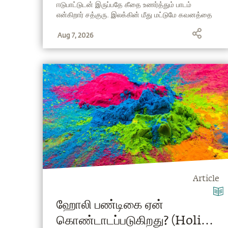
ஈடுபாட்டுடன் இருப்பதே கீதை உணர்த்தும் பாடம்
என்கிறார் சத்குரு. இலக்கின் மீது மட்டுமே கவனத்தை
வைப்பது, தற்போது செய்யும் செயலின் திறனைக்
Aug 7, 2026
குறைத்துவிடும். அதனால், இலக்கை நோக்கிய
கற்பனைகளைத் தவிர்த்து, நிகழ்கால செயலில் முழு
அர்ப்பணிப்புடன் ஈடுபடுங்கள். பகவத் கீதையின்
சுவாரஸ்யமான மறுபக்கத்தைத் தெரிந்துகொள்ள,
கட்டுரையை முழுமையாகப் படியுங்கள்!
Article
ஹோலி பண்டிகை ஏன்
கொண்டாடப்படுகிறது? (Holi