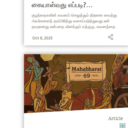
கையாள்வது எப்படி?
(Attention Deficit
குழந்தைகளின் கவனம் செலுத்தும் திறனை வைத்து
அவர்களைத் தரம்பிரித்து வகைப்படுத்துவது ஏன்
Disorder in Tamil)
தவறானது என்பதை விளக்கும் சத்குரு, கவனத்தை
மேம்படுத்தும் வழியையும் விளக்குகிறார்.
Oct 8, 2025
Article