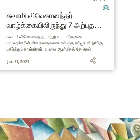
Article
சுவாமி விவேகானந்தர்
வாழ்க்கையிலிருந்து 7 அற்புத
நிகழ்வுகள்
சுவாமி விவேகானந்தர் மற்றும் ராமகிருஷ்ண
பரமஹம்சரின் சில கதைகளை சத்குரு நம்முடன் இங்கு
பகிர்ந்துகொள்கிறார், அவை ஆன்மீகத் தேடுதல்
உள்ளவர்களுக்கு உத்வேகமாகவும் வழிகாட்டியாகவும்
Jan 31, 2023
இருக்கும்.