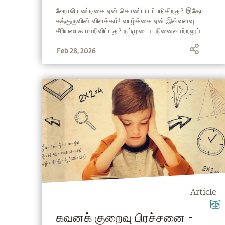
Festival in Tamil)
ஹோலி பண்டிகை ஏன் கொண்டாடப்படுகிறது? இதோ
சத்குருவின் விளக்கம்! வாழ்க்கை ஏன் இவ்வளவு
சீரியஸாக மாறிவிட்டது? நம்முடைய நினைவாற்றலும்
கற்பனையும் நம்மை எப்படி ஏமாற்றுகின்றன? பழைய
Feb 28, 2026
குப்பைகளை எரித்து, மனத்தெளிவோடும் அதிகபட்ச
உயிரோட்டத்தோடும் ஹோலியை கொண்டாட சத்குருவின்
இந்த உரை வழிகாட்டுகிறது.
Article
கவனக் குறைவு பிரச்சனை -