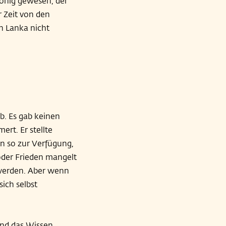
König gewesen, der
r Zeit von den
n Lanka nicht
ab. Es gab keinen
ert. Er stellte
 so zur Verfügung,
oder Frieden mangelt
 werden. Aber wenn
ich selbst
und das Wissen