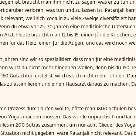
egen ist, braucht man ihm nicht zu sagen, was er zu tun und
t darüber verloren, was tun und zu lassen ist. Patanjali kam v
lb relevant, weil sich Yoga in zu viele Zweige diversifiziert ha
Wenn du etwa vor 25, 30 Jahren eine medizinische Untersuch
n Arzt. Heute braucht man 12 bis 15; einen für die Knochen, ei
einen für das Herz, einen für die Augen; und das wird noch we
t Jahren sind wir so spezialisiert, dass man für eine medizi
Dann wirst du nicht mehr hingehen wollen, denn bis du 150 
150 Gutachten erstellst, wird es sich nicht mehr lohnen. Da
das zu assimilieren und einen Hausarzt daraus zu machen. Da
n Prozess durchlaufen wollte, hätte man 1800 Schulen be
von Yogas machen müssen. Das wurde unpraktisch und läche
 alles in 200 Sutras zusammen, um nur acht Glieder des Yoga 
Situation nicht gegeben, wäre Patanjali nicht relevant. Das i