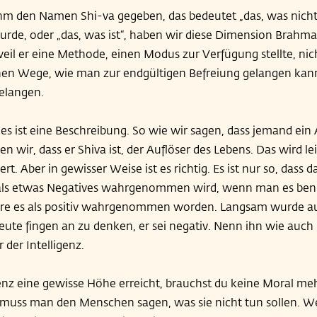
m den Namen Shi-va gegeben, das bedeutet „das, was nicht is
wurde, oder „das, was ist“, haben wir diese Dimension Brahm
il er eine Methode, einen Modus zur Verfügung stellte, nic
hen Wege, wie man zur endgültigen Befreiung gelangen kan
gelangen.
 es ist eine Beschreibung. So wie wir sagen, dass jemand ein 
gen wir, dass er Shiva ist, der Auflöser des Lebens. Das wird le
ert. Aber in gewisser Weise ist es richtig. Es ist nur so, dass 
ls etwas Negatives wahrgenommen wird, wenn man es benu
wäre es als positiv wahrgenommen worden. Langsam wurde au
Leute fingen an zu denken, er sei negativ. Nenn ihn wie auch 
r der Intelligenz.
enz eine gewisse Höhe erreicht, brauchst du keine Moral me
 muss man den Menschen sagen, was sie nicht tun sollen. We