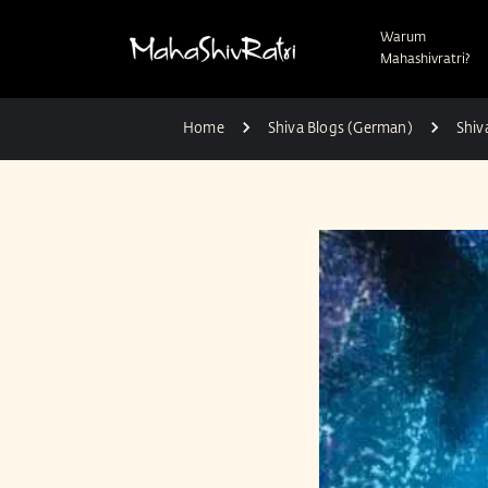
Warum
Mahashivratri?
Home
Shiva Blogs (German)
Shiv