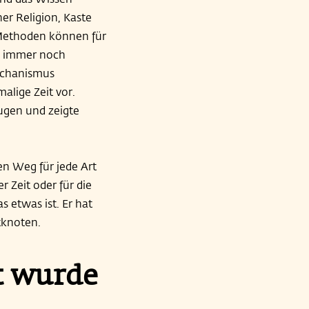
her Religion, Kaste
 Methoden können für
e immer noch
echanismus
alige Zeit vor.
ugen und zeigte
en Weg für jede Art
r Zeit oder für die
 etwas ist. Er hat
tknoten.
t wurde