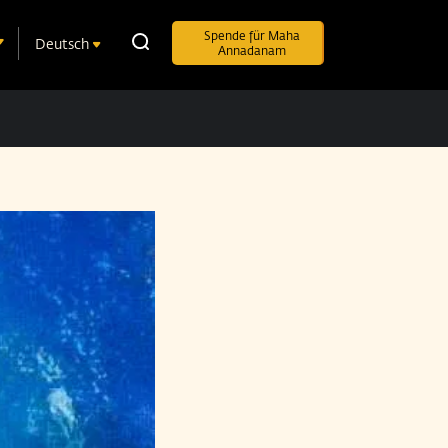
Spende für Maha
Deutsch
Annadanam