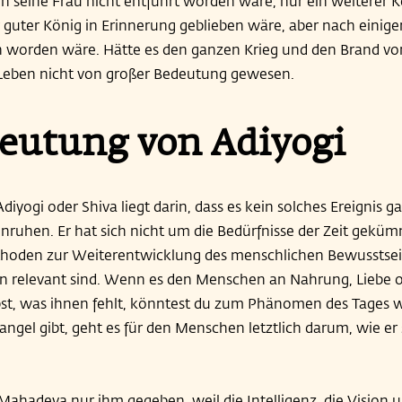
 seine Frau nicht entführt worden wäre, nur ein weiterer 
hr guter König in Erinnerung geblieben wäre, aber nach einige
worden wäre. Hätte es den ganzen Krieg und den Brand vo
Leben nicht von großer Bedeutung gewesen.
eutung von Adiyogi
iyogi oder Shiva liegt darin, dass es kein solches Ereignis g
Unruhen. Er hat sich nicht um die Bedürfnisse der Zeit gekümm
oden zur Weiterentwicklung des menschlichen Bewusstsein
iten relevant sind. Wenn es den Menschen an Nahrung, Liebe 
bst, was ihnen fehlt, könntest du zum Phänomen des Tages
ngel gibt, geht es für den Menschen letztlich darum, wie er s
Mahadeva nur ihm gegeben, weil die Intelligenz, die Vision 