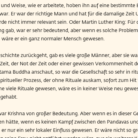
und Weise, wie er arbeitete, hoben ihn auf eine bestimmte E
ar. Er war der richtige Mann und hat für die damalige Zeit 
rde nicht immer relevant sein. Oder Martin Luther King: Für d
ng gab, war er sehr bedeutend, aber wenn es solche Probleme
, wäre er ein ganz normaler Mensch gewesen.
chichte zurückgeht, gab es viele große Männer, aber sie w
Zeit, der Not der Zeit oder einer gewissen Verkommenheit d
ma Buddha anschaut, so war die Gesellschaft so sehr in ritu
 spiritueller Prozess, der ohne Rituale auskam, sofort zum Hi
hne viele Rituale gewesen, wäre es in keiner Weise neu gewe
gehabt.
t war Krishna von großer Bedeutung. Aber wenn es in dieser Ge
ben hätte, wenn es keinen Kampf zwischen den Pandavas un
er nur ein sehr lokaler Einfluss gewesen. Er wäre nicht so 