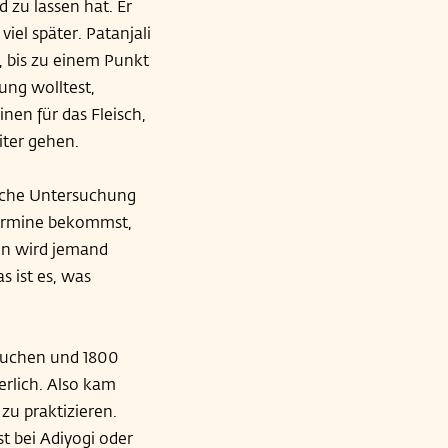
 zu lassen hat. Er
iel später. Patanjali
t, bis zu einem Punkt
ung wolltest,
nen für das Fleisch,
iter gehen.
nische Untersuchung
Termine bekommst,
nn wird jemand
s ist es, was
suchen und 1800
rlich. Also kam
zu praktizieren.
st bei Adiyogi oder