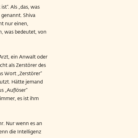
t“. Als „das, was
a genannt. Shiva
ht nur einen,
n, was bedeutet, von
Arzt, ein Anwalt oder
icht als Zerstörer des
das Wort „Zerstörer“
tzt. Hätte jemand
s „Auflöser“
immer, es ist ihm
hr. Nur wenn es an
nn die Intelligenz