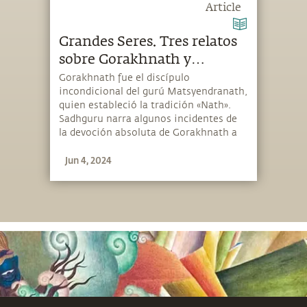
Article
Grandes Seres. Tres relatos
sobre Gorakhnath y
Matsyendranath
Gorakhnath fue el discípulo
incondicional del gurú Matsyendranath,
quien estableció la tradición «Nath».
Sadhguru narra algunos incidentes de
la devoción absoluta de Gorakhnath a
su gurú y cómo eso se convirtió a
Jun 4, 2024
menudo en un impedimento para su
propio crecimiento.