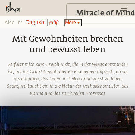
Also in:
More
English
தமிழ்
Mit Gewohnheiten brechen
und bewusst leben
Verfolgt mich eine Gewohnheit, die in der Wiege entstanden
ist, bis ins Grab? Gewohnheiten erscheinen hilfreich, da sie
uns erlauben, das Leben in Teilen unbewusst zu leben.
Sadhguru taucht ein in die Natur der Verhaltensmuster, des
Karma und des spirituellen Prozesses