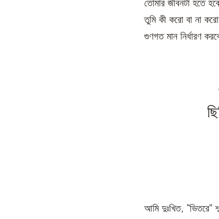
তোমার জীবনটা হতে হব
তুমি কী করো বা না করো
গুণগত মান নির্ধারণ কর
ছি
আমি দুঃখিত, “ভিতরে” শ