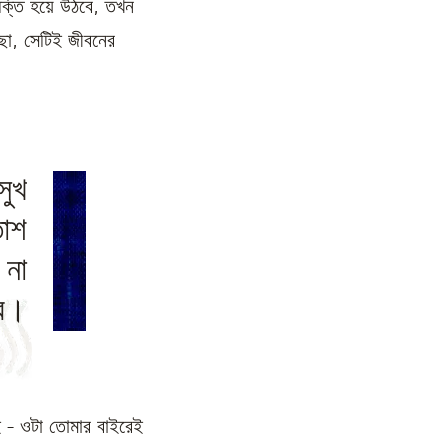
্তি হয়ে উঠবে, তখন
ছো, সেটিই জীবনের
সুখ
তাশ
 না
রে।
ই - ওটা তোমার বাইরেই