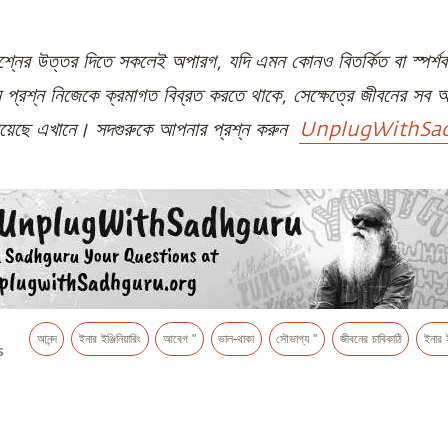
রশ্নের উত্তর দিতে সকলেই অপারগ, যদি এমন কোনও বিতর্কিত বা স্পর্শ
্রশ্ন নিজেকে ক্রমাগত বিব্রত করতে থাকে, সেক্ষেত্রে জীবনের সব অম
রয়েছে এখানে। সদগুরুকে আপনার প্রশ্ন করুন
UnplugWithSad
আনন্দ
ইনার ইঞ্জিনিয়ারিং
আবেগ "
ভাল-থাকা
সৌভাগ্য "
জীবনের চাবিকাঠি
ইনার ই
s