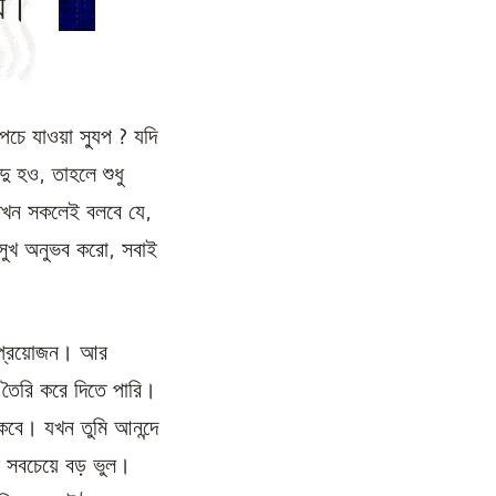
্য।
 পচে যাওয়া স্যুপ ? যদি
দু হও, তাহলে শুধু
 তখন সকলেই বলবে যে,
 সুখ অনুভব করো, সবাই
র প্রয়োজন। আর
ি তৈরি করে দিতে পারি।
কবে। যখন তুমি আনন্দে
ল সবচেয়ে বড় ভুল।