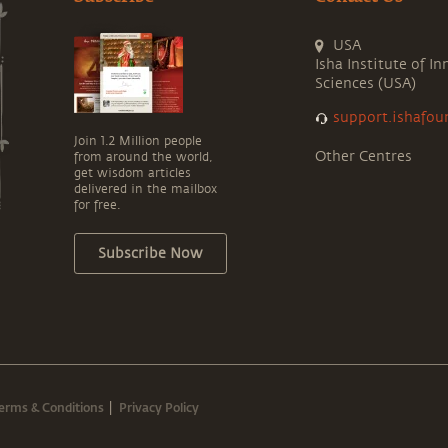
USA
Isha Institute of In
Sciences (USA)
support.ishafou
Join 1.2 Million people
Other Centres
from around the world,
get wisdom articles
delivered in the mailbox
for free.
Subscribe Now
erms & Conditions
Privacy Policy
|