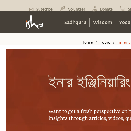
Subscribe
Volunteer
Donate
S
Sadhguru
Wisdom
Yoga
Home
Topic
Inner 
/
/
ইনার ইঞ্জিনিয়ারিং
Want to get a fresh perspective on
ই
insights through articles, videos, q