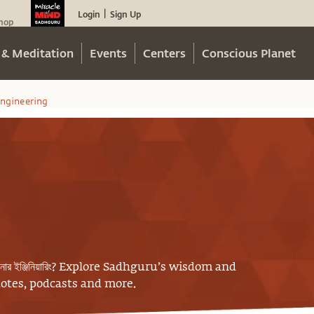
Login
Sign Up
|
hop
 & Meditation
Events
Centers
Conscious Planet
Engineering
নার ইঞ্জিনিয়ারিং
? Explore Sadhguru’s wisdom and
uotes, podcasts and more.