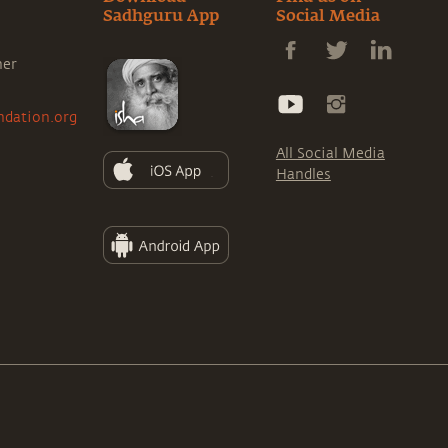
Sadhguru App
Social Media
ner
ndation.org
All Social Media
Handles