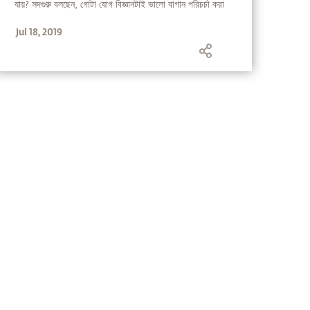
যায়? সদগুরু বলছেন, গোটা যোগ বিজ্ঞানটাই ভালো বাগান পরিচর্চা করা
ছাড়া আর কিছুই নয়।
Jul 18, 2019