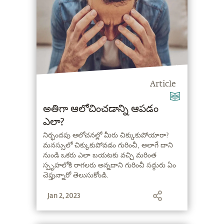
Article
అతిగా ఆలోచించడాన్ని ఆపడం
ఎలా?
నిర్భందపు ఆలోచనల్లో మీరు చిక్కుకుపోయారా?
మనస్సులో చిక్కుకుపోవడం గురించీ, అలాగే దాని
నుండి ఒకరు ఎలా బయటకు వచ్చి మరింత
స్పృహలోకి రాగలరు అన్నదాని గురించీ సద్గురు ఏం
చెప్తున్నారో తెలుసుకోండి.
Jan 2, 2023