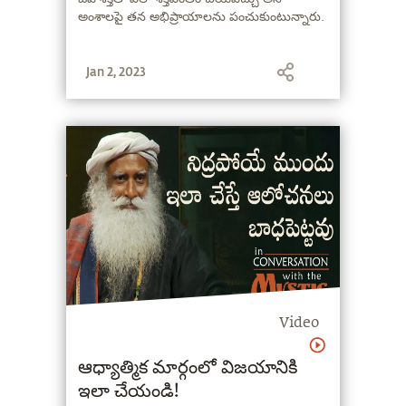
అంశాలపై తన అభిప్రాయాలను పంచుకుంటున్నారు.
Jan 2, 2023
Video
ఆధ్యాత్మిక మార్గంలో విజయానికి
ఇలా చేయండి!