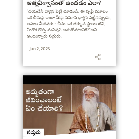
ఆత్మవిశ్వాసంతో ఉండడం ఎలా?
"దయచేసి ధ్యాస పెట్టి చూడండి. ఈ సృష్టి మూలం
ఒక చీమపై ఇంకా మీపై సమాన ధ్యాస పెట్టినప్పుడు,
అసలు మీరెవరు - చీమ ఒక తక్కువ స్థాయి జీవి,
మీరొక గొప్ప మనిషని అనుకోవటానికి?"అని
అంటున్నారు సద్గురు.
Jan 2, 2023