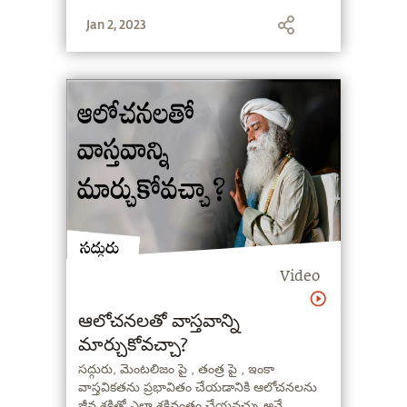
Jan 2, 2023
Video
ఆలోచనలతో వాస్తవాన్ని
మార్చుకోవచ్చా?
సద్గురు, మెంటలిజం పై , తంత్ర పై , ఇంకా
వాస్తవికతను ప్రభావితం చేయడానికి ఆలోచనలను
జీవ శక్తితో ఎలా శక్తివంతం చేయవచ్చు అనే