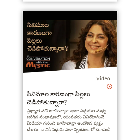
Video
సినిమాల కారణంగా పిల్లలు
చెడిపోతున్నారా?
ప్రఖ్యాత నటి జూహిచావ్లా ఇంకా సద్గురుల మధ్య
జరిగిన సంభాషణలో, యువతరం వినియోగించే
మీడియా గురించి జూహిచావ్లా ఆందోళన వ్యక్తం
చేశారు. దానికి సద్గురు ఎలా స్పందించారో చూడండి.