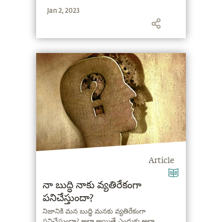
ఇస్తున్నారు.
Jan 2, 2023
Article
నా బుద్ధి నాకు వ్యతిరేకంగా
పనిచేస్తుందా?
నిజానికి మన బుద్ధి మనకు వ్యతిరేకంగా
పనిచేస్తుందా? అలా అయితే ఎందుకు అలా