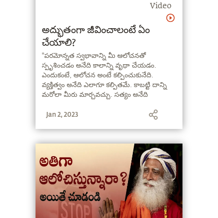
Video
అద్భుతంగా జీవించాలంటే ఏం
చేయాలి?
"పరమోన్నత స్వభావాన్ని మీ ఆలోచనతో
స్పృశించడం అనేది కాలాన్ని వృథా చేయడం.
ఎందుకంటే, ఆలోచన అంటే కల్పించుకునేది.
వ్యక్తిత్వం అనేది ఎలాగూ కల్పితమే. కాబట్టి దాన్ని
మరోలా మీరు మార్చవచ్చు. సత్యం అనేది
కల్పించబడింది కాదు. మీరు కల్పిస్తే, అప్పుడు మీకు
Jan 2, 2023
మీరు అబద్ధం చెప్పుకుంటున్నట్టే." అని అంటున్నారు
సద్గురు.