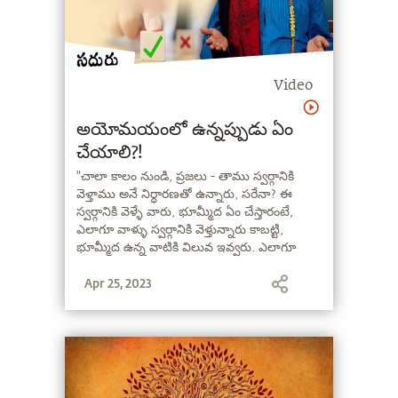
Video
అయోమయంలో ఉన్నప్పుడు ఏం
చేయాలి?!
"చాలా కాలం నుండి, ప్రజలు - తాము స్వర్గానికి
వెళ్తాము అనే నిర్ధారణతో ఉన్నారు, సరేనా? ఈ
స్వర్గానికి వెళ్ళే వారు, భూమ్మీద ఏం చేస్తారంటే,
ఎలాగూ వాళ్ళు స్వర్గానికి వెళ్తున్నారు కాబట్టి,
భూమ్మీద ఉన్న వాటికి విలువ ఇవ్వరు. ఎలాగూ
స్వర్గానికి వెళ్తున్నారు కదా!" - సద్గురు
Apr 25, 2023