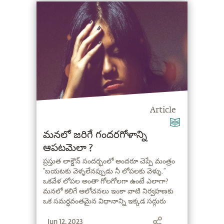
Article
మనలో జరిగే గందరగోళాన్ని
ఆపటమెలా ?
ప్రస్తుత లాక్డౌన్ సందర్భంలో అందరూ చెప్పే మంత్రం
“బయటకు వెళ్ళలేనప్పుడు నీ లోపలకు వెళ్ళు.”
ఒకవేళ లోపల అంతా గోలగోలగా ఉంటే ఎలాగా?
మనలో కలిగే ఆలోచనలు ఇంకా వాటి నిర్వహణకు
ఒక సమర్ధవంతమైన విధానాన్ని ఇక్కడ సద్గురు
మనకు తెలియజేస్తున్నారు.
Jun 12, 2023