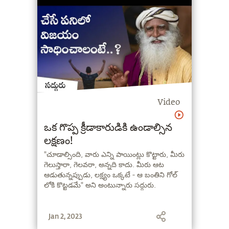
Video
ఒక గొప్ప క్రీడాకారుడికి ఉండాల్సిన
లక్షణం!
"చూడాల్సింది, వారు ఎన్ని పాయింట్లు కొట్టారు, మీరు
గెలుస్తారా, గెలవరా, అన్నది కాదు. మీరు ఆట
ఆడుతున్నప్పుడు, లక్ష్యం ఒక్కటే - ఆ బంతిని గోల్
లోకి కొట్టడమే" అని అంటున్నారు సద్గురు.
Jan 2, 2023