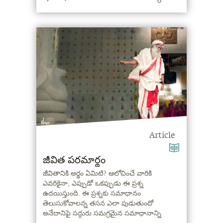
Article
జీవిత పరమార్థం
జీవితానికి అర్థం ఏమిటి? ఆలోచించే వారికి
ఎవరికైనా, ఎప్పుడో ఒకప్పుడు ఈ ప్రశ్న
ఉదయిస్తుంది. ఈ ప్రశ్నకు సమాధానం
తెలుసుకోవాలన్న తసన ఎలా పుడుతుందో
అనేదానిపై సద్గురు సమగ్రమైన సమాధానాన్ని