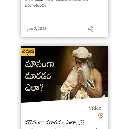
జరుగుతుంది?
Jan 2, 2023
Video
మౌనంగా మారడం ఎలా...??