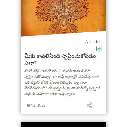
Article
మీకు కావలిసింది సృష్టించుకోవడం
ఎలా?
మనో శక్తిని ఉపయోగించి మనకి కావలసినది
సృష్టించుకోవచ్చా? లా ఆఫ్ అట్రాక్షన్ పనిచేస్తుందా?
ఒక భక్తుని కోరిక కేవలం నమ్మకం వల్ల ఎలా
నెరవేరుతుంది? ఈ ప్రశ్నలకి, ఇంకా మరెన్నో ప్రశ్నలకి
సద్గురు సమాధానాలు ఇస్తున్నారు.
Jan 2, 2023