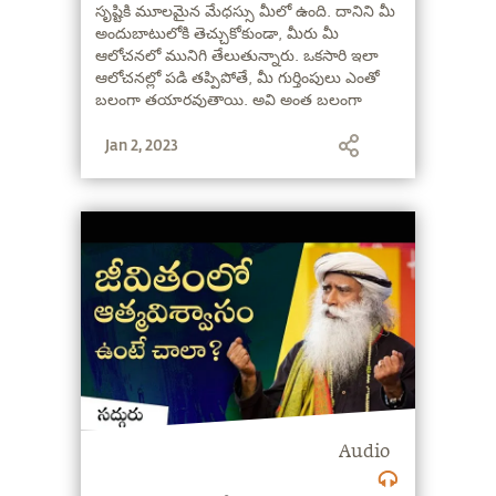
సృష్టికి మూలమైన మేధస్సు మీలో ఉంది. దానిని మీ
అందుబాటులోకి తెచ్చుకోకుండా, మీరు మీ
ఆలోచనలో మునిగి తేలుతున్నారు. ఒకసారి ఇలా
ఆలోచనల్లో పడి తప్పిపోతే, మీ గుర్తింపులు ఎంతో
బలంగా తయారవుతాయి. అవి అంత బలంగా
ఉన్నప్పుడు, మీకు ఒక ఆత్మవిశ్వాసం కలుగుతుంది.
Jan 2, 2023
కానీ స్పష్టత ఉండదు" అని అంటున్నారు సద్గురు.
Audio