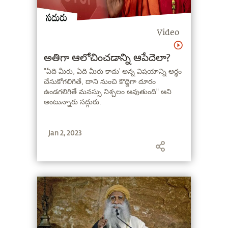
Video
అతిగా ఆలోచించడాన్ని ఆపేదెలా?
"ఏది మీరు, ఏది మీరు కాదు’ అన్న విషయాన్ని అర్థం
చేసుకోగలిగితే, దాని నుంచి కొద్దిగా దూరం
ఉండగలిగితే మనస్సు నిశ్చలం అవుతుంది" అని
అంటున్నారు సద్గురు.
Jan 2, 2023