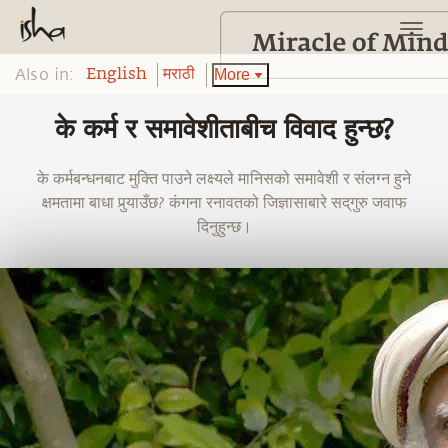
Also in:
More
English
मराठी
के कर्म र समावेशीताबीच विवाद हुन्छ?
के कर्मबन्धनबाट मुक्ति पाउने लक्ष्यले मानिसको समावेशी र संलग्न हुने
क्षमतामा बाधा पुर्‍याउँछ? कंगना रनावतको जिज्ञासाबारे सद्‌गुरु जवाफ
दिनुहुन्छ।