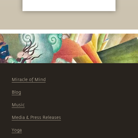
Miracle of Mind
Blog
Music
Media & Press Releases
Yoga