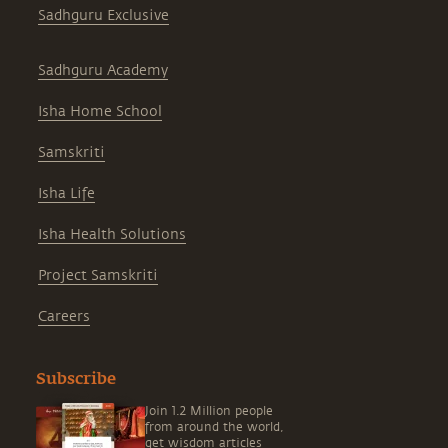
Sadhguru Exclusive
Sadhguru Academy
Isha Home School
Samskriti
Isha Life
Isha Health Solutions
Project Samskriti
Careers
Subscribe
Join 1.2 Million people
from around the world,
get wisdom articles