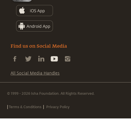
Find us on Social Media
All Social Media Handles
© 1999 - 2026 Isha Foundation. All Rights Reserved.
|
|
Terms & Conditions
Privacy Policy