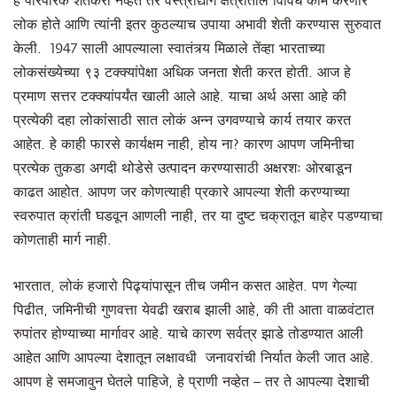
हे पारंपरिक शेतकरी नव्हते तर वस्त्रोद्योग क्षेत्रातील विविध कामे करणारे
लोक होते आणि त्यांनी इतर कुठल्याच उपाया अभावी शेती करण्यास सुरुवात
केली. 1947 साली आपल्याला स्वातंत्र्य मिळाले तेंव्हा भारताच्या
लोकसंख्येच्या ९३ टक्क्यांपेक्षा अधिक जनता शेती करत होती. आज हे
प्रमाण सत्तर टक्क्यांपर्यंत खाली आले आहे. याचा अर्थ असा आहे की
प्रत्येकी दहा लोकांसाठी सात लोकं अन्न उगवण्याचे कार्य तयार करत
आहेत. हे काही फारसे कार्यक्षम नाही, होय ना? कारण आपण जमिनीचा
प्रत्येक तुकडा अगदी थोडेसे उत्पादन करण्यासाठी अक्षरशः ओरबाडून
काढत आहोत. आपण जर कोणत्याही प्रकारे आपल्या शेती करण्याच्या
स्वरुपात क्रांती घडवून आणली नाही, तर या दुष्ट चक्रातून बाहेर पडण्याचा
कोणताही मार्ग नाही.
भारतात, लोकं हजारो पिढ्यांपासून तीच जमीन कसत आहेत. पण गेल्या
पिढीत, जमिनीची गुणवत्ता येवढी खराब झाली आहे, की ती आता वाळवंटात
रुपांतर होण्याच्या मार्गावर आहे. याचे कारण सर्वत्र झाडे तोडण्यात आली
आहेत आणि आपल्या देशातून लक्षावधी जनावरांची निर्यात केली जात आहे.
आपण हे समजावुन घेतले पाहिजे, हे प्राणी नव्हेत – तर ते आपल्या देशाची