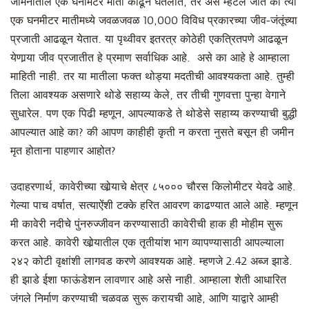
जमिनीतील एक घनमिटर माती काढून घेतलीत, तर असे म्हंटले जाते की त्या
एक घनमीटर मातीमध्ये जवळजवळ 10,000 विविध प्रकारच्या जीव-जंतूंच्या
प्रजाती आढळून येतात. या पृथ्वीवर इतरत्र कोठेही एकत्रितपणे आढळून
येणार्‍या जीव प्रजातीत हे प्रमाण सर्वाधिक आहे. असे का आहे हे आम्हाला
माहिती नाही. तर या मातीला फक्त थोड्या मदतीची आवश्यकता आहे. तुम्ही
तिला आवश्यक असणारे थोडे सहाय्य केले, तर तीची गुणवत्ता पुन्हा वेगाने
सुधारेल. पण एक पिढी म्हणून, आपल्याकडे ते थोडेसे सहाय्य करण्याची बुद्धी
आपल्यात आहे का? की आपण काहीही कृती न करता नुसते बसून ही जमीन
मृत होताना पाहणार आहोत?
उदाहरणार्थ, कावेरीच्या खोर्‍याचे क्षेत्र ८५००० चौरस किलोमीटर येवढे आहे.
गेल्या पाच वर्षात, सत्याऐंशी टक्के हरित आवरण काढण्यात आले आहे. म्हणून
मी कावेरी नदीचे पुंनरुज्जीवन करण्यासाठी कावेरीची हाक ही मोहीम सुरू
करत आहे. कावेरी खोर्‍यातील एक तृतीयांश भाग व्यापण्यासाठी आपल्याला
२४२ कोटी वृक्षांशी लागवड करणे आवश्यक आहे. म्हणजे 2.42 अब्ज झाडे.
ही झाडे ईशा फाऊंडेशन लावणार आहे असे नाही. आम्हाला शेती आधारित
जंगले निर्माण करण्याची चळवळ सुरू करायची आहे, आणि याद्वारे आम्ही