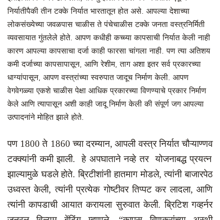
निर्यातीपैकी तीन टक्के निर्यात भारतातून होत असे. आपल्या देशाच्या
लोकसंख्येच्या जवळपास चाळीस ते पंचेचाळीस टक्के जनता वस्त्रनिर्मिती
व्यवसायात गुंतलेले होते. आपण कधीही कच्च्या कापसाची निर्यात केली नाही
कारण आपल्या कापसाचा दर्जा काही फारसा चांगला नाही. पण त्या अतिशय
कमी दर्जाच्या कापसापासून, आणि रेशीम, ताग अशा इतर सर्व प्रकारच्या
धाग्यांपासून, आपण वस्त्रांच्या स्वरुपात जादूच निर्माण केली. आपण
वेगवेगळ्या एकशे चाळीस पेक्षा आधिक प्रकारच्या विणण्याचे प्रकार निर्माण
केले आणि त्यापासून अशी काही जादू निर्माण केली की संपूर्ण जग आपल्या
उत्पादनांने मोहित झाले होते.
पण 1800 ते 1860 च्या दरम्यान
,
आपली वस्त्र निर्यात
चौऱ्याण्णव
टक्क्यांनी कमी झाली. हे अपघाताने नव्हे तर योजनाबद्ध प्रयत्न
झाल्यामुळे घडले होते. ब्रिटीशांनी हातमाग मोडले
,
त्यांनी बाजारपेठ
उध्वस्त केली
,
त्यांनी प्रत्येक गोष्टीवर तिप्पट कर लादला
,
आणि
त्यांनी कापडाची आयात करायला सुरुवात केली. ब्रिटिश गव्हर्नर
जनरल विल्यम बेंटिंग म्हणाले
,
“कापूस विणकरांच्या अस्थी