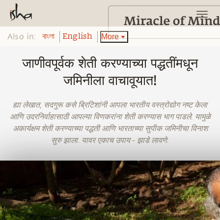
Also in:
More
বাংলা
English
जाणीवपूर्वक शेती करण्याच्या पद्धतींमधून
जमिनीला वाचावूयात!
ह्या लेखात, सदगुरू कसे ब्रिटिशांनी आपला भारतीय वस्त्रोद्योग नष्ट केला
आणि उदरनिर्वाहासाठी आपल्या विणकरांना शेती करण्यास भाग पाडले. यामुळे
अकार्यक्षम शेती करण्याच्या पद्धती आणि भारताच्या सुपीक जमिनीचा विनाश
सुरु झाला. यावर एकाच उपाय - झाडे लावणे.