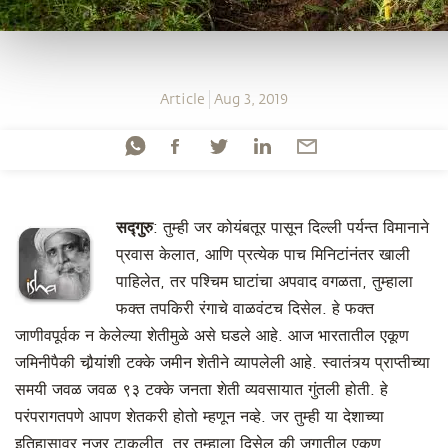
Article
Aug 3, 2019
सद्गुरु
: तुम्ही जर कोयंबतूर पासून दिल्ली पर्यन्त विमानाने
प्रवास केलात, आणि प्रत्येक पाच मिनिटांनंतर खाली
पाहिलेत, तर पश्चिम घाटांचा अपवाद वगळता, तुम्हाला
फक्त तपकिरी रंगाचे वाळवंटच दिसेल. हे फक्त
जाणीवपूर्वक न केलेल्या शेतीमुळे असे घडले आहे. आज भारतातील एकूण
जमिनीपैकी चौर्‍यांशी टक्के जमीन शेतीने व्यापलेली आहे. स्वातंत्र्य प्राप्तीच्या
समयी जवळ जवळ ९३ टक्के जनता शेती व्यवसायात गुंतली होती. हे
परंपरागतपणे आपण शेतकरी होतो म्हणून नव्हे. जर तुम्ही या देशाच्या
इतिहासावर नजर टाकलीत, तर तुम्हाला दिसेल की जगातील एकूण