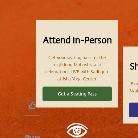
Attend In-Person
Get your seating pass for the
S
nightlong Mahashivratri
celebrations LIVE with Sadhguru
at Isha Yoga Center.
Exp
Wall
Get a Seating Pass
Share