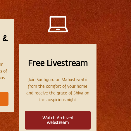
 &
Free Livestream
am
s of
ous
Join Sadhguru on Mahashivratri
from the comfort of your home
and receive the grace of Shiva on
this auspicious night.
Watch Archived
webstream