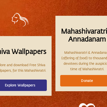
Mahashivaratri
Annadanam
hiva Wallpapers
Mahashivaratri & Annadan
(offering of food) to thousand
devotees during the auspici
lore and download Free Shiva
time of Mahashivratri.
papers, for this Mahashivratri.
Donate
Explore Wallpapers