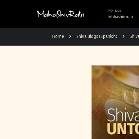
Por qué
Mahashivaratri
Home
Shiva Blogs (Spanish)
Shiv