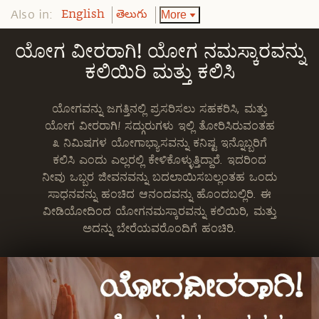
Also in:
More
English
తెలుగు
ಯೋಗ ವೀರರಾಗಿ! ಯೋಗ ನಮಸ್ಕಾರವನ್ನು
ಕಲಿಯಿರಿ ಮತ್ತು ಕಲಿಸಿ
ಯೋಗವನ್ನು ಜಗತ್ತಿನಲ್ಲಿ ಪ್ರಸರಿಸಲು ಸಹಕರಿಸಿ, ಮತ್ತು
ಯೋಗ ವೀರರಾಗಿ! ಸದ್ಗುರುಗಳು ಇಲ್ಲಿ ತೋರಿಸಿರುವಂತಹ
೩ ನಿಮಿಷಗಳ ಯೋಗಾಭ್ಯಾಸವನ್ನು ಕನಿಷ್ಟ ಇನ್ನೊಬ್ಬರಿಗೆ
ಕಲಿಸಿ ಎಂದು ಎಲ್ಲರಲ್ಲಿ ಕೇಳಿಕೊಳ್ಳುತ್ತಿದ್ದಾರೆ. ಇದರಿಂದ
ನೀವು ಒಬ್ಬರ ಜೀವನವನ್ನು ಬದಲಾಯಿಸಬಲ್ಲಂತಹ ಒಂದು
ಸಾಧನವನ್ನು ಹಂಚಿದ ಆನಂದವನ್ನು ಹೊಂದಬಲ್ಲಿರಿ. ಈ
ವೀಡಿಯೋದಿಂದ ಯೋಗನಮಸ್ಕಾರವನ್ನು ಕಲಿಯಿರಿ, ಮತ್ತು
ಅದನ್ನು ಬೇರೆಯವರೊಂದಿಗೆ ಹಂಚಿರಿ.