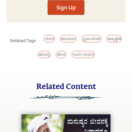
Sign Up
ಯೋಗ
ಹಠಯೋಗ
ಸ್ವಯಂಸೇವಕ
ಆಧ್ಯಾತ್ಮಿಕತೆ
Related Tags
ಆರೋಗ್ಯ
ಶರೀರ
ಸಾಧನ (ಸಾಧನ)
Related Content