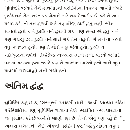
માર્યા પછી, જીતેલા યુદ્ધનું ફળ તે પાછું આપી દેવા માંગતો હતો.
યુધિષ્ઠિરે જ્યારે તેને હથિયારની પસંદગીનો વિકલ્પ આપ્યો ત્યારે
દુર્યોધનને તેમાં તરત જ પોતાને માટે તક દેખાઈ ગઈ. જો તે ગદા
પસંદ કરે, તો તેને હટાવી શકે તેવું બીજું કોઈ હતું નહીં. ભીમ
માનતો હતો કે તે દુર્યોધનને હરાવી શકે, પણ સત્ય એ હતું કે તે
પણ ગદાયુદ્ધમાં દુર્યોધનને મારી શકે તેમ નહતો. ભીમ તેના કરતાં
વધુ બળવાન હતો, પણ તે થોડો ગઠ્ઠા જેવો હતો. દુર્યોધન
ગદાયુદ્ધનો વર્ષોથી રોજેરોજ અભ્યાસ કરતો હતો. પાંડવો જ્યારે
વનમાં ભટકતા હતા ત્યારે પણ તે અભ્યાસ કરતો હતો અને ખૂબ
પાવરધો ગદાયોદ્ધો બની ગયો હતો.
અંતિમ દ્વંદ્વ
યુધિષ્ઠિર કહે છે કે, “શસ્ત્રની પસંદગી તારી.” આવી અત્યંત કઠિન
પરિસ્થિતિમાં પણ, યુધિષ્ઠિર ભાષાના તેણે સ્થાપિત કરેલ ધોરણનો
જ પ્રયોગ કરે છે અને તે જાણે પણ છે. તે તો એવું પણ કહે છે, “તું
અમારા પાંચમાંથી કોઈ એકની પસંદગી કર.” જો દુર્યોધન નકુલ