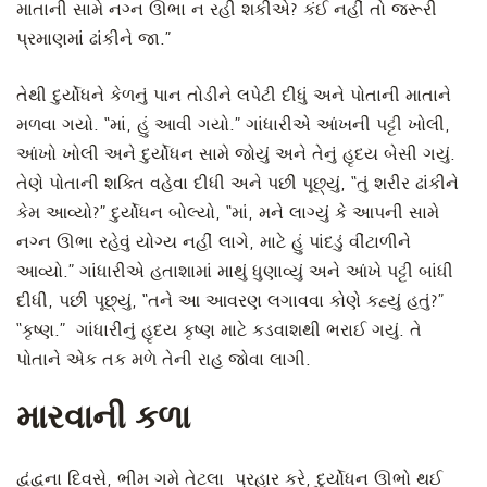
માતાની સામે નગ્ન ઊભા ન રહી શકીએ? કંઈ નહીં તો જરૂરી
પ્રમાણમાં ઢાંકીને જા.”
તેથી દુર્યોધને કેળનું પાન તોડીને લપેટી દીધું અને પોતાની માતાને
મળવા ગયો. “માં, હું આવી ગયો.” ગાંધારીએ આંખની પટ્ટી ખોલી,
આંખો ખોલી અને દુર્યોધન સામે જોયું અને તેનું હૃદય બેસી ગયું.
તેણે પોતાની શક્તિ વહેવા દીધી અને પછી પૂછ્યું, “તું શરીર ઢાંકીને
કેમ આવ્યો?” દુર્યોધન બોલ્યો, “માં, મને લાગ્યું કે આપની સામે
નગ્ન ઊભા રહેવું યોગ્ય નહીં લાગે, માટે હું પાંદડું વીંટાળીને
આવ્યો.” ગાંધારીએ હતાશામાં માથું ધુણાવ્યું અને આંખે પટ્ટી બાંધી
દીધી, પછી પૂછ્યું, “તને આ આવરણ લગાવવા કોણે કહ્યું હતું?”
“કૃષ્ણ.” ગાંધારીનું હૃદય કૃષ્ણ માટે કડવાશથી ભરાઈ ગયું. તે
પોતાને એક તક મળે તેની રાહ જોવા લાગી.
મારવાની કળા
દ્વંદ્વના દિવસે, ભીમ ગમે તેટલા પ્રહાર કરે, દુર્યોધન ઊભો થઈ