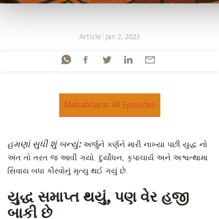
Article
Jan 2, 2023
Mahabharat All Episodes
હમણાં સુધી શું બન્યું:
અર્જુને કર્ણને મારી નાખ્યા પછી યુદ્ધ નો
અંત તો તરત જ આવી ગયો. દુર્યોધન, કૃપાચાર્ય અને અશ્વત્થામા
સિવાય બધા કૌરવોનું મૃત્યુ થઈ ગયું છે.
યુદ્ધ સમાપ્ત થયું, પણ વેર હજી
બાકી છે