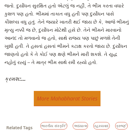
જતો. દુર્યોધન સુરક્ષિત હતો એટલું જ નહીં, તે ભીમ કરતા વધારે
કુશળ પણ હતો. ભીમમાં તાકાત વધુ હતી પણ દુર્યોધન પાસે
કૌશલ્ય વધુ હતું. તેને જયારે ખાતરી થઈ જાય છે કે, આજે ભીમનું
મૃત્યુ નક્કી જ છે, દુર્યોધન મોટેથી હસે છે. તેને ભીમને મારવાનો
આનંદ તો મળવાનો જ હતો, સાથે રાજ્ય પણ પાછું મળશે તેની
ખુશી હતી. તે હસતાં હસતાં ભીમને કટાક્ષ કરતો જાય છે. દુર્યોધન
જાણતો હતો કે તે કોઈ પણ ક્ષણે ભીમને મારી શકશે. તે યુદ્ધ
નહોતું રહ્યું – તે માત્ર ભીમ સાથે રમી રહ્યો હતો.
ક્રમશ:...
More Mahabharat Stories
ભારતીય સંસ્કૃતિ"
અધ્યાત્મ
રહસ્યવાદ
ક્રુષ્ણ"
Related Tags