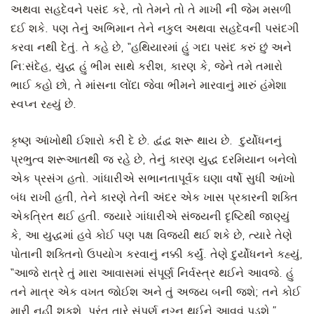
અથવા સહદેવને પસંદ કરે, તો તેમને તો તે માખી ની જેમ મસળી
દઈ શકે. પણ તેનું અભિમાન તેને નકુલ અથવા સહદેવની પસંદગી
કરવા નથી દેતું. તે કહે છે, “હથિયારમાં હું ગદા પસંદ કરું છું અને
નિ:સંદેહ, યુદ્ધ હું ભીમ સાથે કરીશ, કારણ કે, જેને તમે તમારો
ભાઈ કહો છો, તે માંસના લોંદા જેવા ભીમને મારવાનું મારું હંમેશા
સ્વપ્ન રહ્યું છે.
કૃષ્ણ આંખોથી ઈશારો કરી દે છે. દ્વંદ્વ શરૂ થાય છે. દુર્યોધનનું
પ્રભુત્વ શરૂઆતથી જ રહે છે, તેનું કારણ યુદ્ધ દરમિયાન બનેલો
એક પ્રસંગ હતો. ગાંધારીએ સભાનતાપૂર્વક ઘણા વર્ષો સુધી આંખો
બંધ રાખી હતી, તેને કારણે તેની અંદર એક ખાસ પ્રકારની શક્તિ
એકત્રિત થઈ હતી. જ્યારે ગાંધારીએ સંજયની દૃષ્ટિથી જાણ્યું
કે, આ યુદ્ધમાં હવે કોઈ પણ પક્ષ વિજયી થઈ શકે છે, ત્યારે તેણે
પોતાની શક્તિનો ઉપયોગ કરવાનું નક્કી કર્યું. તેણે દુર્યોધનને કહ્યું,
“આજે રાત્રે તું મારા આવાસમાં સંપૂર્ણ નિર્વસ્ત્ર થઈને આવજે. હું
તને માત્ર એક વખત જોઈશ અને તું અજય બની જશે; તને કોઈ
મારી નહીં શકશે. પરંતુ તારે સંપૂર્ણ નગ્ન થઈને આવવું પડશે.”