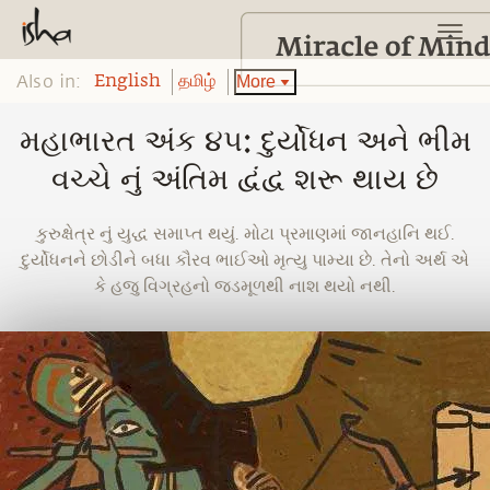
Also in:
More
English
தமிழ்
મહાભારત અંક ૪૫: દુર્યોધન અને ભીમ
વચ્ચે નું અંતિમ દ્વંદ્વ શરૂ થાય છે
કુરુક્ષેત્ર નું યુદ્ધ સમાપ્ત થયું. મોટા પ્રમાણમાં જાનહાનિ થઈ.
દુર્યોધનને છોડીને બધા કૌરવ ભાઈઓ મૃત્યુ પામ્યા છે. તેનો અર્થ એ
કે હજુ વિગ્રહનો જડમૂળથી નાશ થયો નથી.