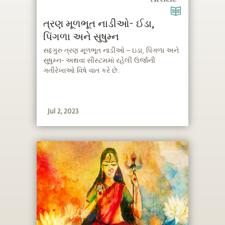
ત્રણ મૂળભૂત નાડીઓ- ઈડા,
પિંગળા અને સુષુમ્ન
સદ્દગુરુ ત્રણ મૂળભૂત નાડીઓ – ઇડા, પિંગળા અને
સુષુમ્ન- અથવા સીસ્ટમમાં રહેલી ઉર્જાની
ગતીરેખાઓ વિષે વાત કરે છે.
Jul 2, 2023