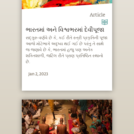
Article
ભારતમાં અને વિશ્વભરમાં દેવીપૂજા
સદ્‍ગુરુ વર્ણવે છે કે, કઈ રીતે સ્ત્રી પ્રકૃતિની પૂજા
આજે મોટેભાગે અદૃષ્ય થઈ ગઈ છે પરંતુ તે સાથે
જ જણાવે છે કે, ભારતમાં હજુ પણ અનેક
શક્તિશાળી, જટિલ રીતે પ્રાણ પ્રતિષ્ઠિત સ્થાનો
છે.
Jan 2, 2023