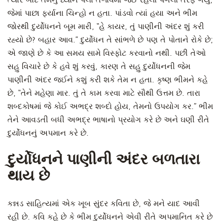
ત્યાર બાદ તેમનું ધ્યાન પેલા તળાવમાં જઈ રહેલા પગલાં તરફ ગયું,
જેમાં પાછા ફર્યાના ચિન્હો ન હતા. પાંડવો ત્યાં હયા અને ભીમ
જોરથી દુર્યોધનને બૂમ મારી, “હે કાયર, તું પાણીની અંદર શું કરી
રહ્યો છે? બહાર આવ.” દુર્યોધન તે સાંભળે છે પણ તે પોતાને રોકે છે;
એ જાણે છે કે આ સમય સામે વિસ્ફોટ કરવાનો નથી. પછી તેઓ
સહુ વિચારે છે કે હવે શું કરવું, કારણ તે સહુ દુર્યોધનની જેમ
પાણીની અંદર જઈને કશું કરી શકે તેમ ન હતા. કૃષ્ણ ભીમને કહે
છે, “તેને મહેણા માર. તું તે કામ કરવા માટે સૌથી ઉત્તમ છે. તારા
શબ્દકોષમાં જે કોઈ અભદ્ર શબ્દો હોય, તેમનો ઉપયોગ કર.” ભીમ
તેને આવડતી બધી અભદ્ર ભાષાનો પ્રયોગ કરે છે અને ઘણી રીતે
દુર્યોધનનું અપમાન કરે છે.
દુર્યોધનને પાણીની અંદર બળતારા
થાય છે
કન્નડ સાહિત્યમાં એક ખૂબ સુંદર કવિતા છે, જે મને યાદ આવી
રહી છે. કવિ કહે છે કે ભીમ દુર્યોધનને એવી રીતે અપમાનિત કરે છે