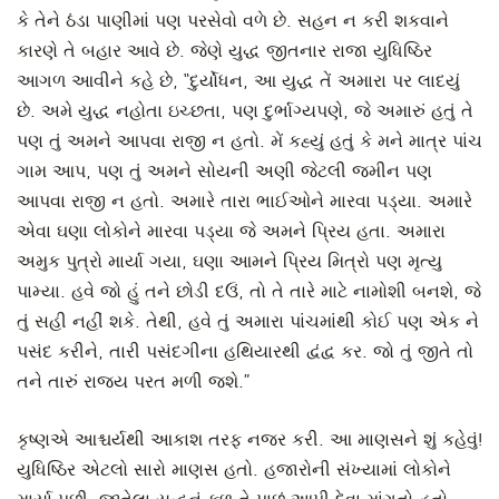
કે તેને ઠંડા પાણીમાં પણ પરસેવો વળે છે. સહન ન કરી શકવાને
કારણે તે બહાર આવે છે. જેણે યુદ્ધ જીતનાર રાજા યુધિષ્ઠિર
આગળ આવીને કહે છે, “દુર્યોધન, આ યુદ્ધ તેં અમારા પર લાદયું
છે. અમે યુદ્ધ નહોતા ઇચ્છતા, પણ દુર્ભાગ્યપણે, જે અમારું હતું તે
પણ તું અમને આપવા રાજી ન હતો. મેં કહ્યું હતું કે મને માત્ર પાંચ
ગામ આપ, પણ તું અમને સોયની અણી જેટલી જમીન પણ
આપવા રાજી ન હતો. અમારે તારા ભાઈઓને મારવા પડ્યા. અમારે
એવા ઘણા લોકોને મારવા પડ્યા જે અમને પ્રિય હતા. અમારા
અમુક પુત્રો માર્યા ગયા, ઘણા આમને પ્રિય મિત્રો પણ મૃત્યુ
પામ્યા. હવે જો હું તને છોડી દઉં, તો તે તારે માટે નામોશી બનશે, જે
તું સહી નહીં શકે. તેથી, હવે તું અમારા પાંચમાંથી કોઈ પણ એક ને
પસંદ કરીને, તારી પસંદગીના હથિયારથી દ્વંદ્વ કર. જો તું જીતે તો
તને તારું રાજ્ય પરત મળી જશે.”
કૃષ્ણએ આશ્ચર્યથી આકાશ તરફ નજર કરી. આ માણસને શું કહેવું!
યુધિષ્ઠિર એટલો સારો માણસ હતો. હજારોની સંખ્યામાં લોકોને