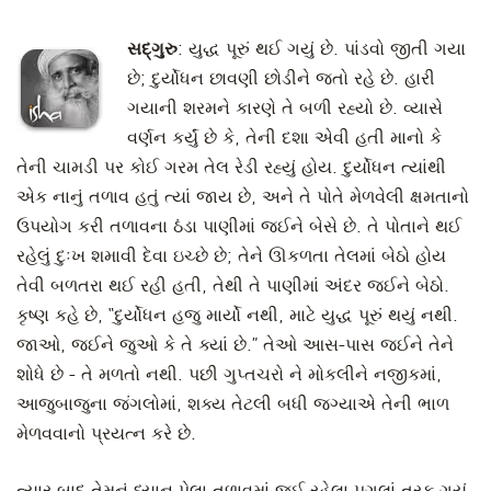
સદ્‍ગુરુ
: યુદ્ધ પૂરું થઈ ગયું છે. પાંડવો જીતી ગયા
છે; દુર્યોધન છાવણી છોડીને જતો રહે છે. હારી
ગયાની શરમને કારણે તે બળી રહ્યો છે. વ્યાસે
વર્ણન કર્યું છે કે, તેની દશા એવી હતી માનો કે
તેની ચામડી પર કોઈ ગરમ તેલ રેડી રહ્યું હોય. દુર્યોધન ત્યાંથી
એક નાનું તળાવ હતું ત્યાં જાય છે, અને તે પોતે મેળવેલી ક્ષમતાનો
ઉપયોગ કરી તળાવના ઠંડા પાણીમાં જઈને બેસે છે. તે પોતાને થઈ
રહેલું દુઃખ શમાવી દેવા ઇચ્છે છે; તેને ઊકળતા તેલમાં બેઠો હોય
તેવી બળતરા થઈ રહી હતી, તેથી તે પાણીમાં અંદર જઈને બેઠો.
કૃષ્ણ કહે છે, “દુર્યોધન હજુ માર્યો નથી, માટે યુદ્ધ પૂરું થયું નથી.
જાઓ, જઈને જુઓ કે તે ક્યાં છે.” તેઓ આસ-પાસ જઈને તેને
શોધે છે - તે મળતો નથી. પછી ગુપ્તચરો ને મોકલીને નજીકમાં,
આજુબાજુના જંગલોમાં, શક્ય તેટલી બધી જગ્યાએ તેની ભાળ
મેળવવાનો પ્રયત્ન કરે છે.