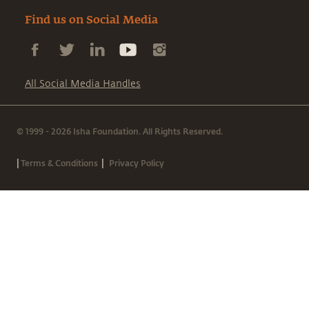
Find us on Social Media
All Social Media Handles
© 1999 - 2026 Isha Foundation. All Rights Reserved.
|
|
Terms & Conditions
Privacy Policy