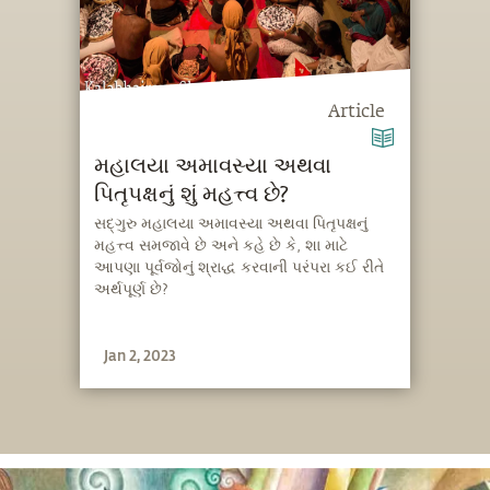
Article
મહાલયા અમાવસ્યા અથવા
પિતૃપક્ષનું શું મહત્ત્વ છે?
સદ્‍ગુરુ મહાલયા અમાવસ્યા અથવા પિતૃપક્ષનું
મહત્ત્વ સમજાવે છે અને કહે છે કે, શા માટે
આપણા પૂર્વજોનું શ્રાદ્ધ કરવાની પરંપરા કઈ રીતે
અર્થપૂર્ણ છે?
Jan 2, 2023