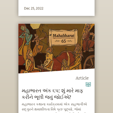
Dec 25, 2022
Article
મહાભારત અંક ૬૫: શું મારે માફ
કરીને ભૂલી જવું જોઈએ?
મહાભારત કથાના કાર્યક્રમમાં એક સહભાગીએ
સદ્‍ગુરને ક્ષમાશીલતા વિષે પ્રશ્ન પૂછ્યો, જેમાં