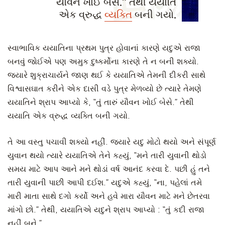
યૌવન ખોઈ બેસે.” તેથી યયાતિ
એક વ્રુદ્ધ
વ્યક્તિ
બની ગયો.
સ્વાભાવિક યયાતિના પ્રથમ પુત્ર હોવાનાં કારણે યદુએ રાજા
બનવું જોઈએ પણ અમુક દુષ્કર્મોના કારણે તે ન બની શક્યો.
જ્યારે શુક્રાચાર્યને જાણ થઈ કે યયાતિએ તેમની દીકરી સાથે
વિશ્વાસઘાત કરીને એક દાસી વડે પુત્ર મેળવ્યો છે ત્યારે તેમણે
યયાતિને શ્રાપ આપ્યો કે, “તું તારું યૌવન ખોઈ બેસે.” તેથી
યયાતિ એક વ્રુદ્ધ વ્યક્તિ બની ગયો.
તે આ વસ્તુ પચાવી શક્યો નહીં. જ્યારે યદુ મોટો થયો અને સંપૂર્ણ
યુવાન થયો ત્યારે યયાતિએ તેને કહ્યું, “મને તારી યુવાની થોડો
સમય માટે આપ આને મને થોડાં વર્ષ આનંદ કરવા દે. પછી હું તને
તારી યુવાની પાછી આપી દઈશ.” યદુએ કહ્યું, “ના, પહેલાં તમે
મારી માતા સાથે દગો કર્યો અને હવે મારા યૌવન માટે મને છેતરવા
માંગો છો.” તેથી, યયાતિએ યદુને શ્રાપ આપ્યો : “તું કદી રાજા
નહીં બને.”