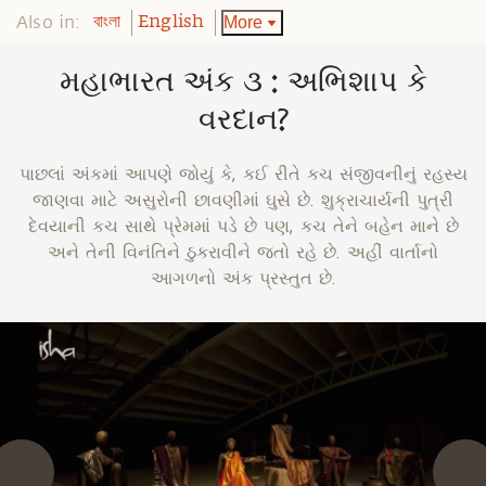
Also in:
More
বাংলা
English
મહાભારત અંક ૩ : અભિશાપ કે
વરદાન?
પાછલાં અંકમાં આપણે જોયું કે, કઈ રીતે કચ સંજીવનીનું રહસ્ય
જાણવા માટે અસુરોની છાવણીમાં ઘુસે છે. શુક્રાચાર્યની પુત્રી
દેવયાની કચ સાથે પ્રેમમાં પડે છે પણ, કચ તેને બહેન માને છે
અને તેની વિનંતિને ઠુકરાવીને જતો રહે છે. અહીં વાર્તાનો
આગળનો અંક પ્રસ્તુત છે.