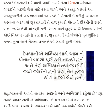
જ્યારે દેવયાની ઘરે પાછી આવી ત્યારે તેના
પિતા
ના ખોળામાં
લપાઈને બદલો લેવા માટે રડવા લાગી અને કહ્યું, “તમારે આ
રાજકુમારીને પાઠ ભણાવવો જ પડશે.” પોતાની દીકરીનું અપમાન
કરવાના બદલામાં શુક્રાચાર્યે તે રાજકુમારી પોતાની દીકરીની દાસી
બની જાય તેવી માંગણી કરી. રાજા પાસે શુક્રાચાર્ય સિવાય બીજો
કોઈ વિકલ્પ નહોતો કારણ કે, શુક્રાચર્ય મરેલાંઓને પુનર્જીવિત
કરતાં હતાં અને તેમના વગર તેઓ લડાઈ હારી જાય.
દેવયાનીએ શર્મિષ્ઠા સાથે આમ તો
પોતાનો બદલો પૂર્ણ કરી નાખ્યો હતો
અને તેણે શર્મિષ્ઠાને ત્યાં જ છોડી
જવી જોઈતી હતી પણ, તેને હજી
થોડો બદલો લેવો હતો.
મહાભારતની આખી વાર્તામાં વરદાનો અને અભિશાપો રહેલાં છે પણ,
તમને ખબર નથી કે અભિશાપ એ વરદાન છે કે વરદાન એ
અભિશાપ. કારણ કે, જીવન પાસે બધી વસ્તુઓને ભેગી કરી