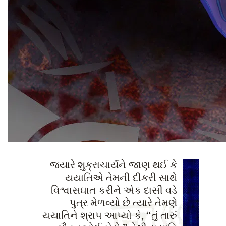
જ્યારે શુક્રાચાર્યને જાણ થઈ કે
યયાતિએ તેમની દીકરી સાથે
વિશ્વાસઘાત કરીને એક દાસી વડે
પુત્ર મેળવ્યો છે ત્યારે તેમણે
યયાતિને શ્રાપ આપ્યો કે, “તું તારું