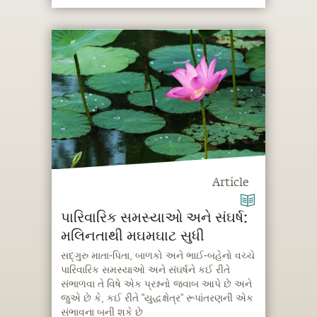
Article
પારિવારિક સમસ્યાઓ અને સંઘર્ષ:
મલિનતાથી મઘમઘાટ સુધી
સદ્‍ગુરુ માતા-પિતા, બાળકો અને ભાઈ-બહેનો વચ્ચે
પારિવારિક સમસ્યાઓ અને સંઘર્ષને કઈ રીતે
સંભાળવા તે વિષે એક પ્રશ્નનો જવાબ આપે છે અને
જુએ છે કે, કઈ રીતે “યુદ્ધક્ષેત્ર” રૂપાંતરણની એક
સંભાવના બની શકે છે