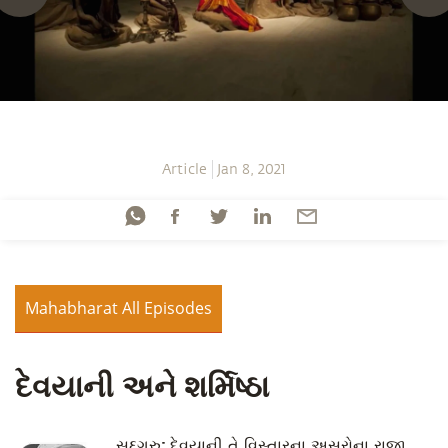
Article
Jan 8, 2021
Mahabharat All Episodes
દેવયાની અને શર્મિષ્ઠા
સદ્દગુરુ:
દેવયાની તે વિસ્તારના અસુરોના રાજા