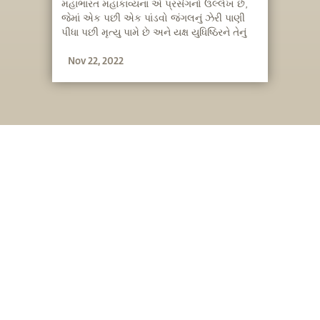
મહાભારત મહાકાવ્યના એ પ્રસંગનો ઉલ્લેખ છે,
જેમાં એક પછી એક પાંડવો જંગલનું ઝેરી પાણી
પીધા પછી મૃત્યુ પામે છે અને યક્ષ યુધિષ્ઠિરને તેનું
જીવન બચાવવા અને તેના ભાઈઓને પુનર્જીવિત
Nov 22, 2022
કરવા પ્રશ્નોની હારમાળા સાથે સાચા ઉત્તર
આપવાનો પડકાર ફેંકે છે. કોઈ નૈતિકતા કે
ફિલસૂફીનો કાંચળી ઉતારીને સદ્‍ગુરુ ક્ષમાને
આવશ્યક શરતો સાથે સમજાવે છે.