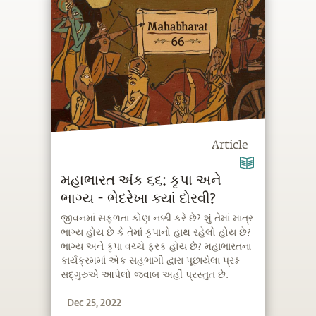
Article
મહાભારત અંક ૬૬: કૃપા અને
ભાગ્ય - ભેદરેખા ક્યાં દોરવી?
જીવનમાં સફળતા કોણ નક્કી કરે છે? શું તેમાં માત્ર
ભાગ્ય હોય છે કે તેમાં કૃપાનો હાથ રહેલો હોય છે?
ભાગ્ય અને કૃપા વચ્ચે ફરક હોય છે? મહાભારતના
કાર્યક્રમમાં એક સહભાગી દ્વારા પૂછાયેલા પ્રશ્ન
સદ્‍ગુરુએ આપેલો જવાબ અહીં પ્રસ્તુત છે.
Dec 25, 2022