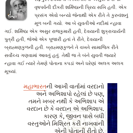
વૃષપર્વની દીકરી શર્મિષ્ઠાની પ્રિય સખિ હતી. એક
પ્રસંગ એવો બન્યો જેનાથી એક રીતે તે કુરુવંશનું
મૂળ બની ગયો. આ બે યુવતીઓ નદીમાં ન્હાવા
ગઈ. શર્મિષ્ઠા એક અસુર રાજકુમારી હતી, દેવયાની શુક્રાચાર્યની
પુત્રી હતી, જેઓ એક પૂજારી હતાં તે રીતે, દેવયાની
બ્રાહ્મણકુળની હતી. બ્રાહ્મણકુળને તે વખતે સામાજિક રીતે
સર્વોચ્ચ ગણવામાં આવતું હતું. તેથી જ તે બંને યુવતી જ્યારે
ન્હાવા ગઈ ત્યારે તેમણે પોતાના કપડાં અને ઘરેણાં અલગ અલગ
મૂક્યાં.
મહાભારત
ની આખી વાર્તામાં વરદાનો
અને અભિશાપો રહેલાં છે પણ,
તમને ખબર નથી કે અભિશાપ એ
વરદાન છે કે વરદાન એ અભિશાપ.
કારણ કે, જીવન પાસે બધી
વસ્તુઓને મિશ્રિત કરી નાખવાની
એની પોતાની રીતો છે.