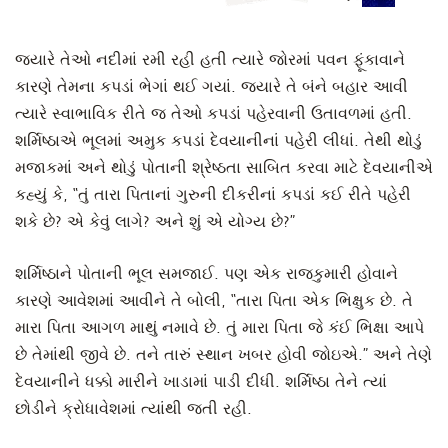
જ્યારે તેઓ નદીમાં રમી રહી હતી ત્યારે જોરમાં પવન ફૂંકાવાને
કારણે તેમના કપડાં ભેગાં થઈ ગયાં. જ્યારે તે બંને બહાર આવી
ત્યારે સ્વાભાવિક રીતે જ તેઓ કપડાં પહેરવાની ઉતાવળમાં હતી.
શર્મિષ્ઠાએ ભૂલમાં અમુક કપડાં દેવયાનીનાં પહેરી લીધાં. તેથી થોડું
મજાકમાં અને થોડું પોતાની શ્રેષ્ઠતા સાબિત કરવા માટે દેવયાનીએ
કહ્યું કે, “તું તારા પિતાનાં ગુરુની દીકરીનાં કપડાં કઈ રીતે પહેરી
શકે છે? એ કેવું લાગે? અને શું એ યોગ્ય છે?”
શર્મિષ્ઠાને પોતાની ભૂલ સમજાઈ. પણ એક રાજકુમારી હોવાને
કારણે આવેશમાં આવીને તે બોલી, “તારા પિતા એક ભિક્ષુક છે. તે
મારા પિતા આગળ માથું નમાવે છે. તું મારા પિતા જે કંઈ ભિક્ષા આપે
છે તેમાંથી જીવે છે. તને તારું સ્થાન ખબર હોવી જોઇએ.” અને તેણે
દેવયાનીને ધક્કો મારીને ખાડામાં પાડી દીધી. શર્મિષ્ઠા તેને ત્યાં
છોડીને ક્રોધાવેશમાં ત્યાંથી જતી રહી.