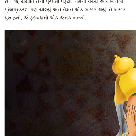
રીતે જ, યયાતિ તેનાં પ્રેમમાં પડ્યો. તેમની વચ્ચે એક ખાનગી
પ્રેમપ્રકરણ પણ ચાલ્યું અને તેમને એક બાળક થયું. તે બાળક
પુરુ હતો, જે કુરુવંશનો એક જનક બન્યો.