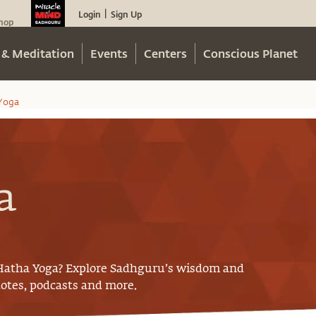
Login
Sign Up
|
hop
 & Meditation
Events
Centers
Conscious Planet
Yoga
a
Hatha Yoga
? Explore Sadhguru’s wisdom and
uotes, podcasts and more.