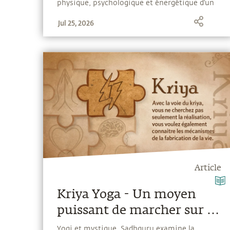
physique, psychologique et énergétique d'un
être humain, lui permettant de vivre une vie
Jul 25, 2026
physique complète.
Article
Kriya Yoga - Un moyen
puissant de marcher sur le
chemin spirituel
Yogi et mystique, Sadhguru examine la