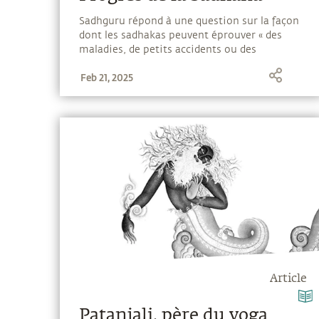
Sadhguru répond à une question sur la façon
dont les sadhakas peuvent éprouver « des
maladies, de petits accidents ou des
bouleversements émotionnels » et explique
Feb 21, 2025
que c’est un processus en accéléré.
Article
Patanjali, père du yoga