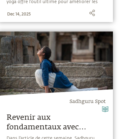
yoga offre l’outil ultime pour améliorer les
capacités humaines et fonctionner au plus
Dec 14, 2025
haut niveau du corps et du mental.
Sadhguru Spot
Revenir aux
fondamentaux avec
Suryakriya
Dans l'article de cette semaine, Sadhguru