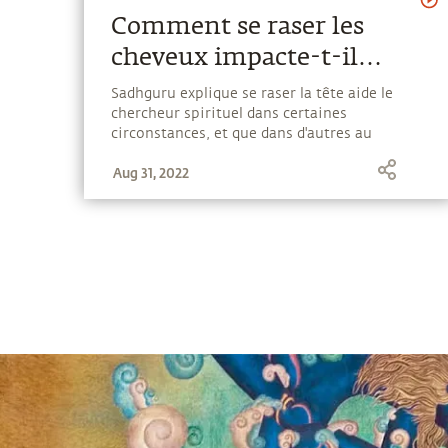
Comment se raser les
cheveux impacte-t-il
notre énergie ?
Sadhguru explique se raser la tête aide le
chercheur spirituel dans certaines
circonstances, et que dans d'autres au
contraire il est préférable qu'il se laisse
Aug 31, 2022
pousser les cheveux.