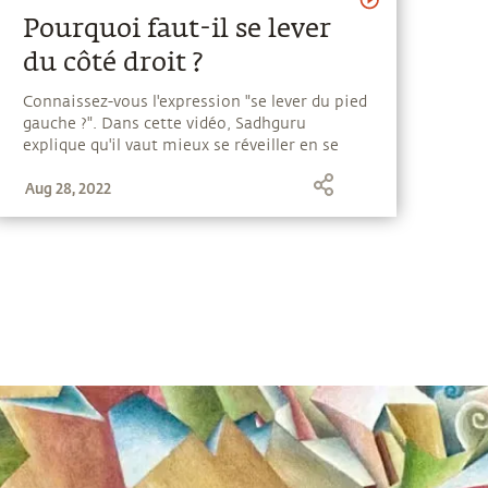
Pourquoi faut-il se lever
du côté droit ?
Connaissez-vous l'expression "se lever du pied
gauche ?". Dans cette vidéo, Sadhguru
explique qu'il vaut mieux se réveiller en se
tournant vers la droite, pour éviter de
Aug 28, 2022
légèrement endommager votre corps.