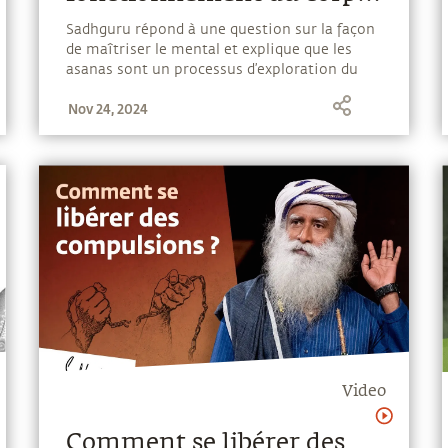
et du mental
Sadhguru répond à une question sur la façon
de maîtriser le mental et explique que les
asanas sont un processus d’exploration du
fonctionnement du corps et du mental.
Nov 24, 2024
Video
Comment se libérer des