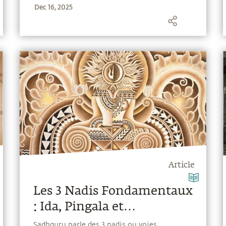
Dec 16, 2025
Krishna, et approfondit « le nectar ultime de
la vie. »
Article
Les 3 Nadis Fondamentaux
: Ida, Pingala et
Sushumna.
Sadhguru parle des 3 nadis ou voies