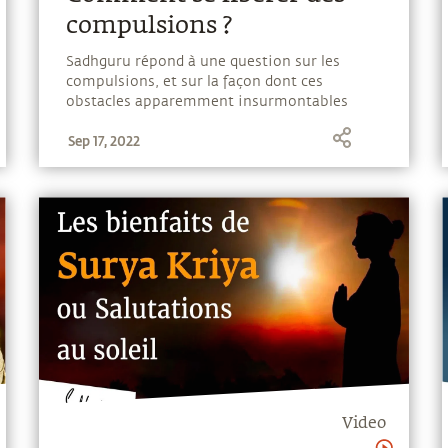
compulsions ?
Sadhguru répond à une question sur les
compulsions, et sur la façon dont ces
obstacles apparemment insurmontables
peuvent être gérés dans nos vies.
Sep 17, 2022
Video