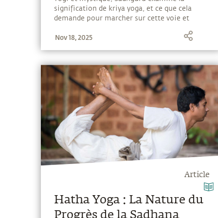
signification de kriya yoga, et ce que cela
demande pour marcher sur cette voie et
explorer les mécanismes mêmes du
Nov 18, 2025
processus de la vie.
Article
Hatha Yoga : La Nature du
Progrès de la Sadhana