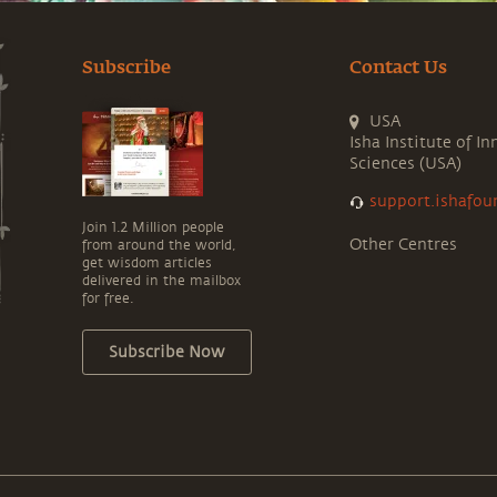
fondation devient la base pour explorer de
plus hautes dimensions de la vie.
Subscribe
Contact Us
USA
Isha Institute of In
Sciences (USA)
support.ishafou
Join 1.2 Million people
Other Centres
from around the world,
get wisdom articles
delivered in the mailbox
for free.
Subscribe Now