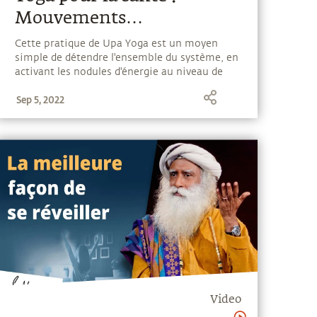
Mouvements
directionnels des bras
Cette pratique de Upa Yoga est un moyen
simple de détendre l'ensemble du système, en
activant les nodules d'énergie au niveau de
vos articulations et en exerçant vos muscles
Sep 5, 2022
sans les mettre sous contrainte.
Video