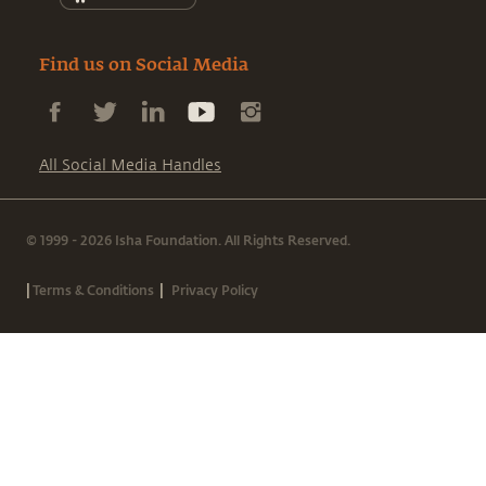
Find us on Social Media
All Social Media Handles
© 1999 - 2026 Isha Foundation. All Rights Reserved.
|
|
Terms & Conditions
Privacy Policy