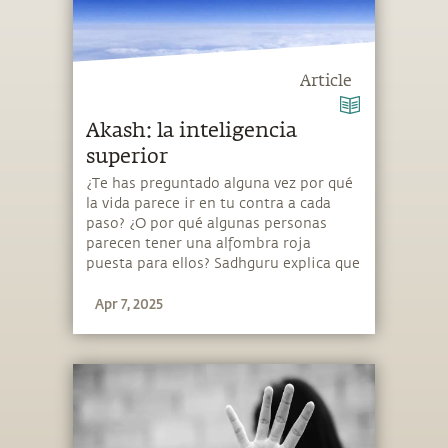
Article
Akash: la inteligencia
superior
¿Te has preguntado alguna vez por qué
la vida parece ir en tu contra a cada
paso? ¿O por qué algunas personas
parecen tener una alfombra roja
puesta para ellos? Sadhguru explica que
hay una cierta inteligencia, llamada
Apr 7, 2025
«inteligencia akashika», que desempeña
un rol en cómo pasamos por la vida.