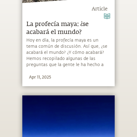
Article
La profecía maya: ¿se
acabará el mundo?
Hoy en día, la profecía maya es un
tema común de discusión. Así que, ¿se
acabará el mundo? ¿Y cómo acabará?
Hemos recopilado algunas de las
preguntas que la gente le ha hecho a
Sadhguru a lo largo de los años con
Apr 11, 2025
respecto a este tema.