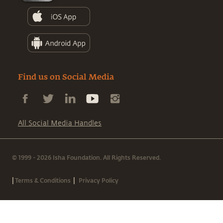
Find us on Social Media
All Social Media Handles
© 1999 - 2026 Isha Foundation. All Rights Reserved.
|
|
Terms & Conditions
Privacy Policy