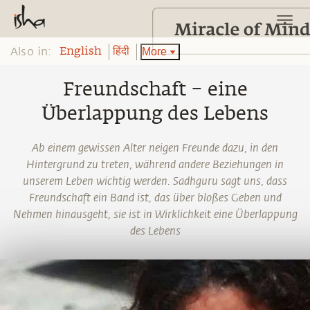
Also in:
More
English
हिंदी
Freundschaft – eine
Überlappung des Lebens
Ab einem gewissen Alter neigen Freunde dazu, in den
Hintergrund zu treten, während andere Beziehungen in
unserem Leben wichtig werden. Sadhguru sagt uns, dass
Freundschaft ein Band ist, das über bloßes Geben und
Nehmen hinausgeht, sie ist in Wirklichkeit eine Überlappung
des Lebens