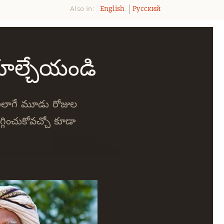
Also in:
English
Pусский
 కూల్చేయండి
. అలాగే మూడు రోజుల
్గించుకోవచ్చో కూడా