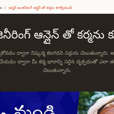
eo
ఇన్నర్ ఇంజినీరింగ్ ఆన్లైన్ తో కర్మను కూల్చేయండి
/
ినీరింగ్ ఆన్లైన్ తో కర్మను
ుకోవడం ద్వారా నిష్కర్మ కలగదని సద్గురు చెబుతున్నారు
 చేయడం ద్వారా మీ కర్మ భారాన్ని సరైన దృక్పధంతో ఎలా తగ
చెబుతున్నారు.