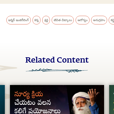
ఇన్నర్ ఇంజినీరింగ్
కర్మ
శ్రద్ధ
జీవిత చిట్కాలు
ఆరోగ్యం
అనుగ్రహం
కష
Related Content