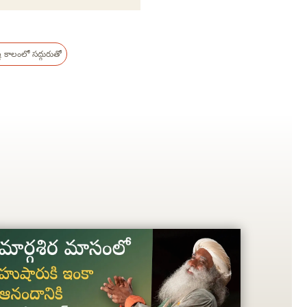
్ట కాలంలో సద్గురుతో