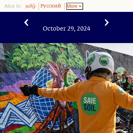
Also in:
More
தமிழ்
Pусский
October 29, 2024