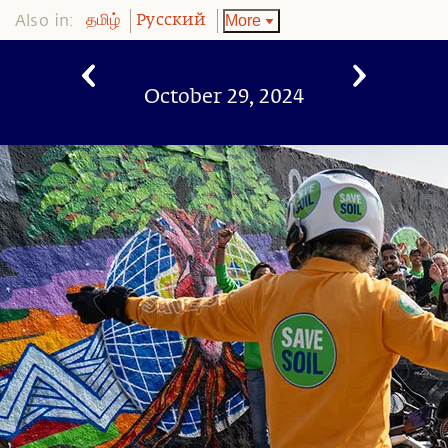
Also in:
More
தமிழ்
Pусский
October 29, 2024