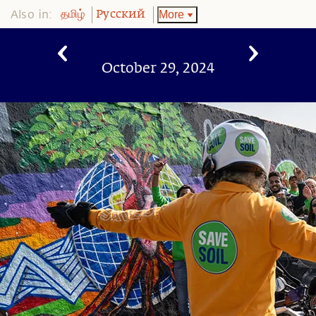
Also in:
More
தமிழ்
Pусский
October 29, 2024