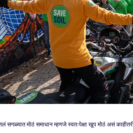
लं सगळ्यात मोठं समाधान म्हणजे स्वतःपेक्षा खूप मोठं असं काहीतर