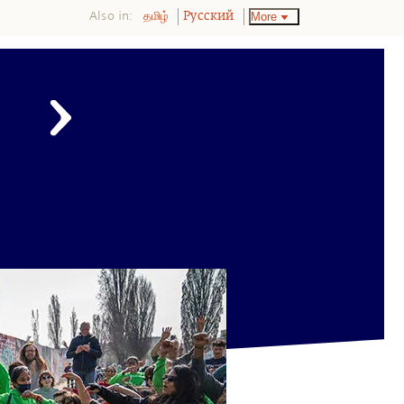
Also in:
More
தமிழ்
Pусский