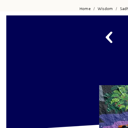
Home
Wisdom
Sad
/
/