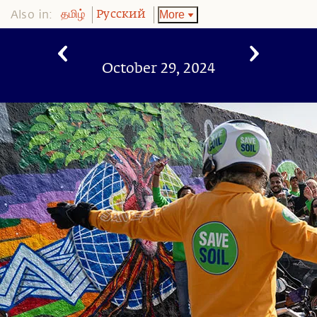
Also in:
More
தமிழ்
Pусский
October 29, 2024