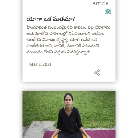
Article
యోగా ఒక మతమా?
హిందూమత సంబంధమైనది కావటం వల్ల యోగాను
అమెరికాలోని పాఠశాలల్లో నిషేధించాలని ఇటీవల
చెలరేగిన వివాదం దృష్ట్యా, యోగ అనేది ఒక
సాంకేతికత అని, దానికీ, మతానికీ ఎటువంటి
సంబంధం లేదని సద్గురు వివరిస్తున్నారు.
Mar 2, 2021