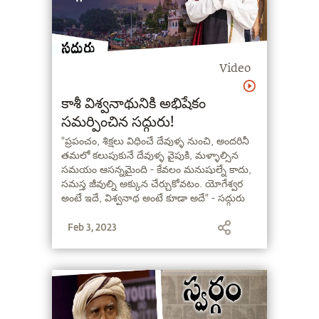
Video
కాశీ విశ్వనాథునికి అభిషేకం
సమర్పించిన సద్గురు!
"ప్రపంచం, శిక్షలు విధించే దేవుళ్ళ నుంచి, అందరినీ
తమలో కలుపుకునే దేవుళ్ళ వైపుకి, మళ్ళాల్సిన
సమయం ఆసన్నమైంది - కేవలం మనుషుల్నే కాదు,
సమస్త జీవుల్ని అక్కున చేర్చుకోవటం. యోగేశ్వర
అంటే ఇదే, విశ్వనాథ అంటే కూడా అదే" - సద్గురు
Feb 3, 2023