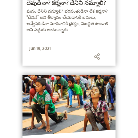
దేవుడినా? కర్మనా? దేనిని నమ్మాలి?
మనం దేనిని నమ్మాలి? భగవంతుడినా లేక కర్మనా?
"దీనినే” అని తీర్మానం చేయడానికి బదులు,
అన్వేషకుడిగా మారడానికి ధైర్యం, నిబద్ధత ఉండాలి
అని సద్గురు అంటున్నారు.
Jun 19, 2021