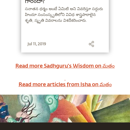
గారిందా?
సనాతన ధర్మం అంటే ఏమిటి అని వివరిస్తూ సద్గురు
హిందూ సంసంస్కృతిలోని వివిధ శాస్త్రపాఠాలైన
శృతి, స్మృతి వివరాలను విశదీకరించారు.
Jul 11, 2019
Read more Sadhguru's Wisdom on
మతం
Read more articles from Isha on
మతం