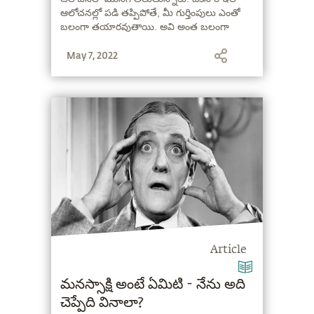
ఆలోచనల్లో పడి తప్పిపోతే, మీ గుర్తింపులు ఎంతో
బలంగా తయారవుతాయి. అవి అంత బలంగా
ఉన్నప్పుడు, మీకు ఒక ఆత్మవిశ్వాసం కలుగుతుంది.
May 7, 2022
కానీ స్పష్టత ఉండదు" అని అంటున్నారు సద్గురు.
Article
మనస్సాక్షి అంటే ఏమిటి - నేను అది
చెప్పేది వినాలా?