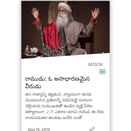
Article
రాముడు: ఓ అసాధారణమైన
వీరుడు
తన రాజ్యాన్ని త్యజించి, న్యాయంగా తనకు
చెందవలసిన ప్రతిదాన్నీ విడిచిపెట్టి దూరంగా
వెళ్లేందుకు సుముఖతతో ఉండిన వ్యక్తి పేరిట,
శతాబ్దాలుగా, 2.77 ఎకరాల భూమి గురించి ఈ దేశం
గాయపడుతూ ఉండడం అనేది ఎంతో
విరోధాభాసం....
Nov 19, 2019