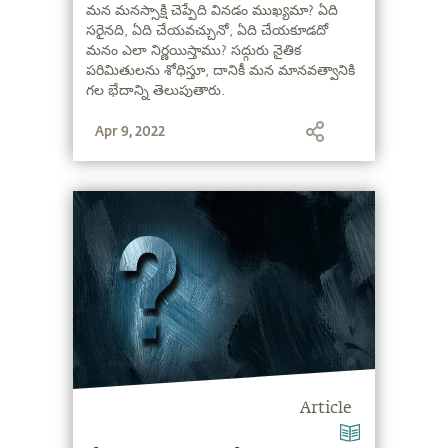
మన మనస్సాక్షి చెప్పేది వినడం ముఖ్యమా? ఏది
సరైనది, ఏది చేయవచ్చునో, ఏది చేయకూడదో
మనం ఎలా నిర్ణయిస్తాము? సద్గురు నైతిక
పరిమితులను శోధిస్తూ, దానికీ మన మానవత్వానికి
గల భేదాన్ని తెలుపుతారు.
Apr 9, 2022
Article