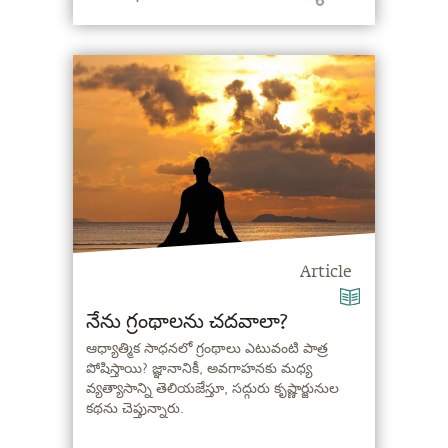
Article
నేను గ్రంథాలను చదవాలా?
ఆధ్యాత్మిక సాధనలో గ్రంథాలు ఎటువంటి పాత్ర
పోషిస్తాయి? జ్ఞానానికీ, అవగాహనకు మధ్య
వ్యత్యాసాన్ని తెలియజేస్తూ, సద్గురు కృష్ణార్జునుల
కథను చెప్తున్నారు.