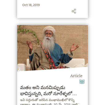
Oct 18, 2019
Article
మతం అని మనమిప్పుడు
భావిస్తున్నది, మరో నూరేళ్ళలో
క్షీణించిపోతుంది!
ఇవి సద్గురుతో జరిపిన ముఖాముఖిలో కొన్ని
భాగాలు. ఈ ముఖాముఖి, 30 మే, 2016 నాటి ‘