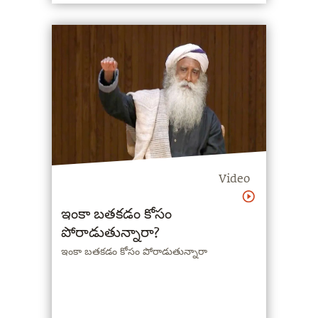
అంటున్నారు సద్గురు.
Video
ఇంకా బతకడం కోసం
పోరాడుతున్నారా?
ఇంకా బతకడం కోసం పోరాడుతున్నారా