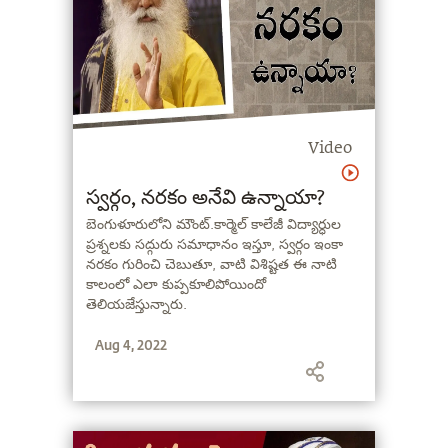
Video
స్వర్గం, నరకం అనేవి ఉన్నాయా?
బెంగుళూరులోని మౌంట్.కార్మెల్ కాలేజీ విద్యార్ధుల
ప్రశ్నలకు సద్గురు సమాధానం ఇస్తూ, స్వర్గం ఇంకా
నరకం గురించి చెబుతూ, వాటి విశిష్టత ఈ నాటి
కాలంలో ఎలా కుప్పకూలిపోయిందో
తెలియజేస్తున్నారు.
Aug 4, 2022