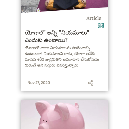
Article
యోగాలో అన్ని "నియమాలు"
ఎందుకు ఉంటాయి?
యోగాలో చాలా నియమాలను పాటించాల్సి
ఉంటుందా? నియమాలని కాదు, యోగా అనేది
మానవ శరీర జ్యామితిని అవగాహన చేసుకోవడం
గురించే అని సద్గురు వివరిస్తున్నారు
Nov 27, 2020