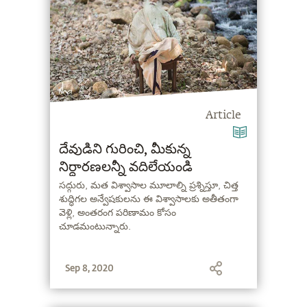
Article
దేవుడిని గురించి, మీకున్న
నిర్ధారణలన్నీ వదిలేయండి
సద్గురు, మత విశ్వాసాల మూలాల్ని ప్రశ్నిస్తూ, చిత్త
శుద్ధిగల అన్వేషకులను ఈ విశ్వాసాలకు అతీతంగా
వెళ్లి, అంతరంగ పరిణామం కోసం
చూడమంటున్నారు.
Sep 8, 2020