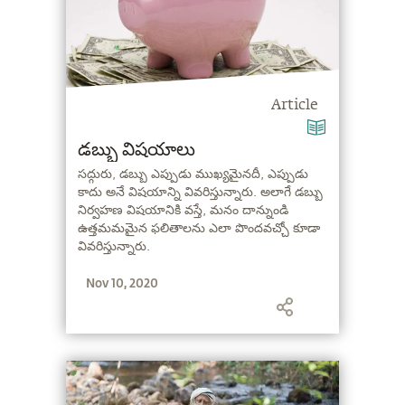
Article
డబ్బు విషయాలు
సద్గురు, డబ్బు ఎప్పుడు ముఖ్యమైనదీ, ఎప్పుడు
కాదు అనే విషయాన్ని వివరిస్తున్నారు. అలాగే డబ్బు
నిర్వహణ విషయానికి వస్తే, మనం దాన్నుండి
ఉత్తమమమైన ఫలితాలను ఎలా పొందవచ్చో కూడా
వివరిస్తున్నారు.
Nov 10, 2020