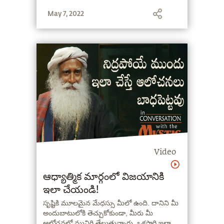
May 7, 2022
Video
ఆధ్యాత్మిక మార్గంలో విజయానికి
ఇలా చేయండి!
సృష్టికి మూలమైన మేధస్సు మీలో ఉంది. దానిని మీ
అందుబాటులోకి తెచ్చుకోకుండా, మీరు మీ
ఆలోచనలో మునిగి తేలుతున్నారు. ఒకసారి ఇలా