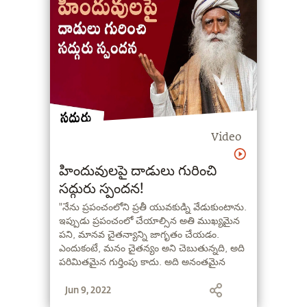
Video
హిందువులపై దాడులు గురించి
సద్గురు స్పందన!
"నేను ప్రపంచంలోని ప్రతీ యువకుడ్ని వేడుకుంటాను.
ఇప్పుడు ప్రపంచంలో చేయాల్సిన అతి ముఖ్యమైన
పని, మానవ చైతన్యాన్ని జాగృతం చేయడం.
ఎందుకంటే, మనం చైతన్యం అని చెబుతున్నది, అది
పరిమితమైన గుర్తింపు కాదు. అది అనంతమైన
గుర్తింపు. అది గనుక జరగకపోతే, మనం మరింత
Jun 9, 2022
సన్నద్దులయ్యే కొద్దీ, మరింత శక్తివంతులయ్యే కొద్దీ,
చావుల సంఖ్య పెరుగుతూ పోతుంది" అని