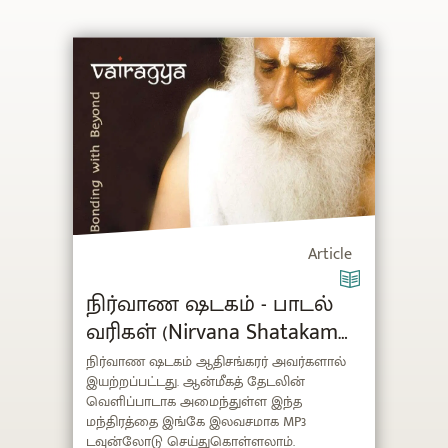
Article
நிர்வாண ஷடகம் - பாடல்
வரிகள் (Nirvana Shatakam
Lyrics in Tamil) மற்றும்
நிர்வாண ஷடகம் ஆதிசங்கரர் அவர்களால்
இயற்றப்பட்டது. ஆன்மீகத் தேடலின்
இலவச MP3 டவுன்லோடு
வெளிப்பாடாக அமைந்துள்ள இந்த
மந்திரத்தை இங்கே இலவசமாக MP3
டவுன்லோடு செய்துகொள்ளலாம்.