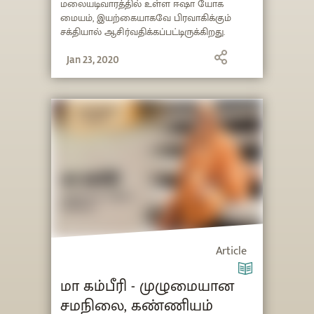
மலையடிவாரத்தில் உள்ள ஈஷா யோக
மையம், இயற்கையாகவே பிரவாகிக்கும்
சக்தியால் ஆசிர்வதிக்கப்பட்டிருக்கிறது.
அதுமட்டுமின்றி, சத்குருவால் பிரதிஷ்டை
செய்யப்பட்டுள்ள பல வடிவங்களும்,
Jan 23, 2020
வெளிகளும் உள்நிலை வெளிப்பாடு மற்றும்
வளர்ச்சிக்கான தேடுதலில்
உள்ளவர்களுக்கான ஒரு தனித்துவமிக்க
தீவிரமான இடமாக இருக்கிறது.
Article
மா கம்பீரி - முழுமையான
சமநிலை, கண்ணியம்