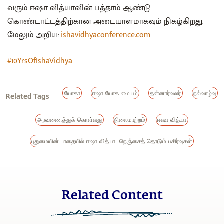
வரும் ஈஷா வித்யாவின் பத்தாம் ஆண்டு
கொண்டாட்டத்திற்கான அடையாளமாகவும் நிகழ்கிறது.
மேலும் அறிய:
ishavidhyaconference.com
#10YrsOfIshaVidhya
யோகா
ஈஷா யோக மையம்
தன்னார்வலர்
நல்வாழ்வு
Related Tags
அரவணைத்துக் கொள்வது
நிலைமாற்றம்
ஈஷா வித்யா
புதுமையின் பாதையில் ஈஷா வித்யா: நெஞ்சைத் தொடும் பகிர்வுகள்
Related Content