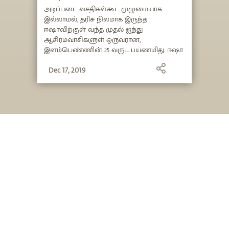
அடிப்படை வசதிகள்கூட முழுமையாக
இல்லாமல், தரிசு நிலமாக இருந்த
ஈஷாவிற்குள் வந்த முதல் ஐந்து
ஆசிரமவாசிகளுள் ஒருவரான,
இளம்பெண்ணின் 25 வருட பயணமிது. ஈஷா
அறக்கட்டளையின் முக்கிய
உறுப்பினர்களுள் ஒருவரான மா கம்பீரி,
Dec 17, 2019
ஈஷாவின் வளர்ச்சிக்கு குறிப்பிடத்தக்க
பங்காற்றியிருப்பதுடன், மஹாசிவராத்திரி,
வைபவ் ஷிவா, லீலா, ஈஷா ஃபெஸ்ட்
போன்ற நிகழ்ச்சிகளை ஒருங்கிணைத்து
நடத்துவதிலும் முக்கிய
பங்காற்றியிருக்கிறார். சத்குரு அவர்களிடம்
நேரடியாக பயிற்சிபெற்றுள்ள இவர்,
எதையும் நேர்த்தியாக
ஒருங்கிணைப்பதோடு, வசிப்பிடங்களையும்
மக்களையும் கருத்துடன்
கவனித்துக்கொள்பவர். உதவிகேட்டு
வருவோருக்கு மனமுவந்து உதவுபவர்.