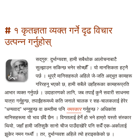
# १ कृतज्ञता व्यक्त गर्ने दृढ विचार
उत्पन्न गर्नुहोस्
सद्‌गुरु: दुर्भाग्यवश, हामी सबैथोक आलोचनाबाटै
सुल्झाउन सकिन्छ भनेर सोच्छौँ । यो मानसिकता हट्नै
पर्छ । थुप्रै मानिसहरूले अहिले जे-जति अद्‌भुत कामहरू
गरिरहनु भएको छ, हामी सबैले उहाँहरूका कामहरूप्रति
आभार व्यक्त गर्नुपर्छ । उदाहारणको लागि, जब तपाईं कुनै सवारी साधनमा
यात्रा गर्नुहुन्छ, तपाईंहरूमध्ये कति जनाले चालक र सह-चालकलाई हेरेर
"धन्यवाद" भन्नुहुन्छ वा कम्तीमा पनि
नमस्कार
गर्नुहुन्छ ? अधिकांश
मानिसहरूमा यो भाव छँदै छैन । विगतलाई हेर्ने हो भने हाम्रो यस्तो संस्कार
थियो, जहाँ हामी जतिसुकै सानो चीज पाउँदाखेरि पनि सधैँ एक-अर्कालाई
झुकेर नमन गर्थ्यौँ । तर, दुर्भाग्यवश अहिले त्यो हराइसकेको छ ।