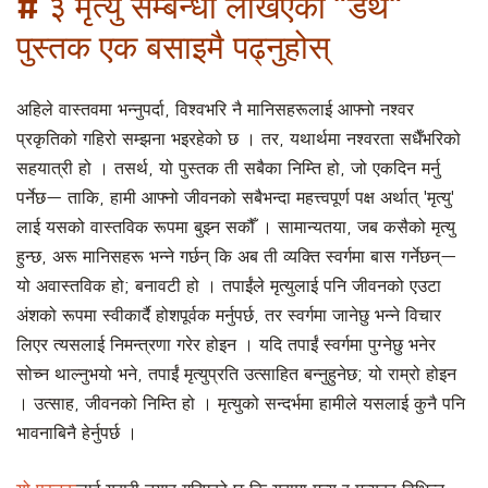
# ३ मृत्यु सम्बन्धी लेखिएको "डेथ"
पुस्तक एक बसाइमै पढ्नुहोस्
अहिले वास्तवमा भन्नुपर्दा, विश्वभरि नै मानिसहरूलाई आफ्नो नश्वर
प्रकृतिको गहिरो सम्झना भइरहेको छ । तर, यथार्थमा नश्वरता सधैँभरिको
सहयात्री हो । तसर्थ, यो पुस्तक ती सबैका निम्ति हो, जो एकदिन मर्नु
पर्नेछ— ताकि, हामी आफ्नो जीवनको सबैभन्दा महत्त्वपूर्ण पक्ष अर्थात् 'मृत्यु'
लाई यसको वास्तविक रूपमा बुझ्न सकौँ । सामान्यतया, जब कसैको मृत्यु
हुन्छ, अरू मानिसहरू भन्ने गर्छन् कि अब ती व्यक्ति स्वर्गमा बास गर्नेछन्—
यो अवास्तविक हो; बनावटी हो । तपाईंले मृत्युलाई पनि जीवनको एउटा
अंशको रूपमा स्वीकार्दै होशपूर्वक मर्नुपर्छ, तर स्वर्गमा जानेछु भन्ने विचार
लिएर त्यसलाई निमन्त्रणा गरेर होइन । यदि तपाईं स्वर्गमा पुग्नेछु भनेर
सोच्न थाल्नुभयो भने, तपाईं मृत्युप्रति उत्साहित बन्नुहुनेछ; यो राम्रो होइन
। उत्साह, जीवनको निम्ति हो । मृत्युको सन्दर्भमा हामीले यसलाई कुनै पनि
भावनाबिनै हेर्नुपर्छ ।