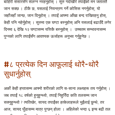
बाहिरी संसारसँग संलग्न नरहनुहोस् । सुरु गर्दाखेरि तपाईंको मन जताततै
जान सक्छ । ठीकै छ, यसलाई नियन्त्रण गर्ने कोसिस नगर्नुहोस्; यो
जहाँजहाँ जान्छ, जान दिनुहोस् । तपाईं आफ्ना आँखा बन्द राखिरहनु होस्,
केही पनि नहेर्नुहोस् । सुरुमा एक घण्टा बस्नुहोस् अनि यसलाई बढाउँदै लगेर
दिनमा ६ देखि १२ घण्टासम्म यत्तिकै बस्नुहोस् । उच्चतम सम्भावनासम्म
पुग्नको लागि तपाईंसँग आवश्यक ऊर्जाहरू अनुभव गर्नुहुनेछ ।
#८ प्रत्येक दिन आफूलाई थोरै-थोरै
सुधार्नुहोस्
अर्को केही हप्तासम्म आफ्नो शरीरको लागि स-साना लक्ष्यहरू तय गर्नुहोस् ।
जब तपाईं १८ वर्षको हुनुहुन्थ्यो, तपाईं निहुरिँदा कति तलसम्म जान
सक्नुहुन्थ्यो ? त्यतिखेर, सायद तपाईंका हत्केलाहरूले भुईंलाई छुन्थे, तर
आज, सायद घुँडासम्म मात्र पुग्छन् होला । अहिलेको भन्दा ६ इन्च बढी तल