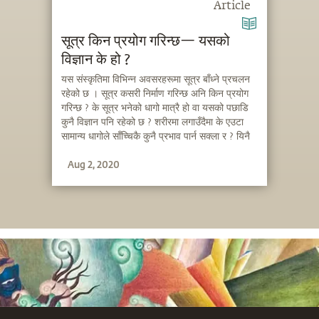
Article
सूत्र किन प्रयोग गरिन्छ— यसको
विज्ञान के हो ?
यस संस्कृतिमा विभिन्न अवसरहरूमा सूत्र बाँध्ने प्रचलन
रहेको छ । सूत्र कसरी निर्माण गरिन्छ अनि किन प्रयोग
गरिन्छ ? के सूत्र भनेको धागो मात्रै हो वा यसको पछाडि
कुनै विज्ञान पनि रहेको छ ? शरीरमा लगाउँदैमा के एउटा
सामान्य धागोले साँच्चिकै कुनै प्रभाव पार्न सक्ला र ? यिनै
प्रश्नहरूलाई सम्बोधन गर्दै, सद्‌गुरु, सूत्र निर्माण गर्ने
Aug 2, 2020
तरिका, यसको विज्ञान र प्रयोग गर्नुको कारणबारे व्याख्या
गर्दै हुनुहुन्छ ।