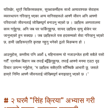
यतिखेर, थुप्रै चिकित्सकहरू, सुरक्षाकर्मीहरू साथै अत्यावश्यक सेवाहरू
व्यवस्थापन गरिरहनु भएका अन्य मानिसहरूले आफ्नै जीवन अनि आफ्नो
परिवारको जीवनलाई जोखिमपूर्ण बनाउनु भएको छ । उहाँहरू अस्पतालमा
काम गर्नुहुन्छ, अनि जब घर फर्किनुहुन्छ, सायद उहाँहरू मृत्यु बोकेर घर
जानुभएको हुन सक्दछ । जब उहाँहरूले यस हदसम्मको सेवा गरिरहनु भएको
छ, हामी उहाँहरूप्रति कृतज्ञ नहुनु भनेको ठूलो बिडम्बना हो ।
आउनुहोस्, कम्तीमा पनि अर्को ६ महिनासम्म यो नजाउन्जेल हामी सबैले यसो
गरौँ: प्रत्येक बिहान जब तपाईं ब्यूँझिनुहुन्छ, तपाईं आफ्नो मनमा एउटा दृढ
विचार उत्पन्न गर्नुहोस्, “म उहाँहरू सबैप्रति साँच्चिकै आभारी छु, जसले
हाम्रो निम्ति आफ्नै जीवनलाई जोखिमपूर्ण बनाइरहनु भएको छ ।“
# २ घरमै "सिंह क्रिया" अभ्यास गरी