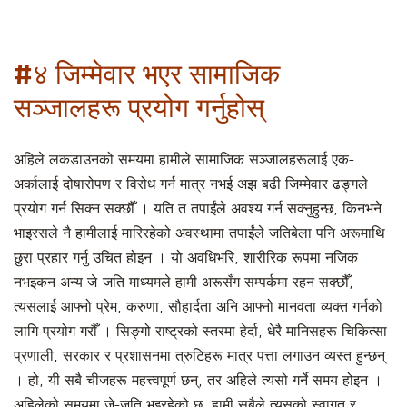
#४ जिम्मेवार भएर सामाजिक
सञ्जालहरू प्रयोग गर्नुहोस्
अहिले लकडाउनको समयमा हामीले सामाजिक सञ्जालहरूलाई एक-
अर्कालाई दोषारोपण र विरोध गर्न मात्र नभई अझ बढी जिम्मेवार ढङ्गले
प्रयोग गर्न सिक्न सक्छौँ । यति त तपाईंले अवश्य गर्न सक्नुहुन्छ, किनभने
भाइरसले नै हामीलाई मारिरहेको अवस्थामा तपाईंले जतिबेला पनि अरूमाथि
छुरा प्रहार गर्नु उचित होइन । यो अवधिभरि, शारीरिक रूपमा नजिक
नभइकन अन्य जे-जति माध्यमले हामी अरूसँग सम्पर्कमा रहन सक्छौँ,
त्यसलाई आफ्नो प्रेम, करुणा, सौहार्दता अनि आफ्नो मानवता व्यक्त गर्नको
लागि प्रयोग गरौँ । सिङ्गो राष्ट्रको स्तरमा हेर्दा, धेरै मानिसहरू चिकित्सा
प्रणाली, सरकार र प्रशासनमा त्रुटिहरू मात्र पत्ता लगाउन व्यस्त हुन्छन्
। हो, यी सबै चीजहरू महत्त्वपूर्ण छन्, तर अहिले त्यसो गर्ने समय होइन ।
अहिलेको समयमा जे-जति भइरहेको छ, हामी सबैले त्यसको स्वागत र