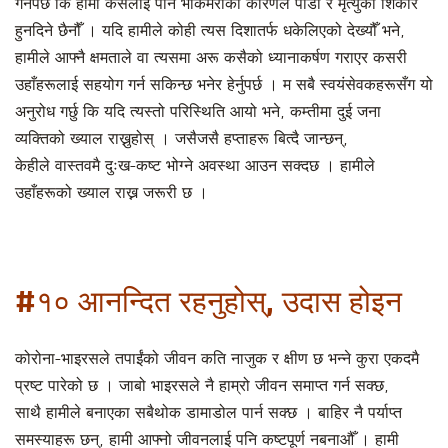
गर्नैपर्छ कि हामी कसैलाई पनि भोकमरीको कारणले पीडा र मृत्युको शिकार
हुनदिने छैनौँ । यदि हामीले कोही त्यस दिशातर्फ धकेलिएको देख्यौँ भने,
हामीले आफ्नै क्षमताले वा त्यसमा अरू कसैको ध्यानाकर्षण गराएर कसरी
उहाँहरूलाई सहयोग गर्न सकिन्छ भनेर हेर्नुपर्छ । म सबै स्वयंसेवकहरूसँग यो
अनुरोध गर्छु कि यदि त्यस्तो परिस्थिति आयो भने, कम्तीमा दुई जना
व्यक्तिको ख्याल राख्नुहोस् । जसैजसै हप्ताहरू बित्दै जान्छन्,
केहीले वास्तवमै दुःख-कष्ट भोग्ने अवस्था आउन सक्दछ । हामीले
उहाँहरूको ख्याल राख्न जरूरी छ ।
#१० आनन्दित रहनुहोस्, उदास होइन
कोरोना-भाइरसले तपाईंको जीवन कति नाजुक र क्षीण छ भन्ने कुरा एकदमै
प्रष्ट पारेको छ । जाबो भाइरसले नै हाम्रो जीवन समाप्त गर्न सक्छ,
साथै हामीले बनाएका सबैथोक डामाडोल पार्न सक्छ । बाहिर नै पर्याप्त
समस्याहरू छन्, हामी आफ्नो जीवनलाई पनि कष्टपूर्ण नबनाऔँ । हामी