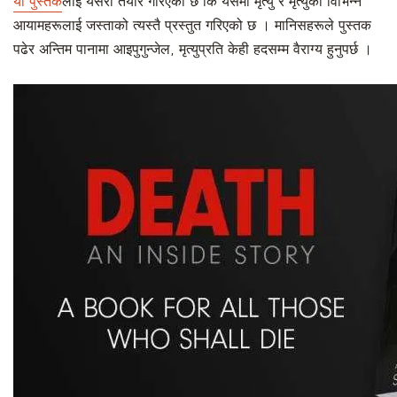
यो पुस्तक
लाई यसरी तयार गरिएको छ कि यसमा मृत्यु र मृत्युका विभिन्न
आयामहरूलाई जस्ताको त्यस्तै प्रस्तुत गरिएको छ । मानिसहरूले पुस्तक
पढेर अन्तिम पानामा आइपुगुन्जेल, मृत्युप्रति केही हदसम्म वैराग्य हुनुपर्छ ।