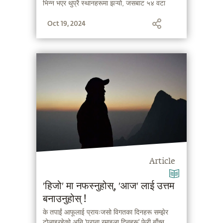
भिन्न भएर थुप्रै स्थानहरूमा झऱ्यो, जसबाट ५४ वटा
शक्तिपीठहरू उत्पन्न भए ।
Oct 19, 2024
Article
′हिजो′ मा नफस्नुहोस्, ′आज′ लाई उत्तम
बनाउनुहोस् !
के तपाईं आफूलाई प्रायःजसो विगतका दिनहरू सम्झेर
टोलाइरहेको अनि 'पुराना रमाइला दिनहरू' फेरी बाँच्न