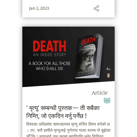
Jan 2, 2023
Article
'मृत्यु' सम्बन्धी पुस्तक— ती सबैका
निम्ति, जो एकदिन मर्नु पर्नेछ !
विश्वका अधिकांश समाजहरूमा मृत्यु वर्जित विषय बनेको छ
। तर, कतै हामीले मृत्युलाई पूर्णतया गलत रूपमा पो बुझेका
छौँ कि ? मृत्युलाई जुन रूपमा महाविपत्ति भनेर चित्रित