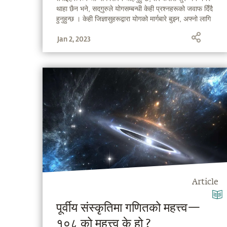
थाहा छैन भने, सद्‌गुरुले योगसम्बन्धी केही प्रश्नहरूको जवाफ दिँदै
हुनुहुन्छ । केही जिज्ञासुहरूद्वारा योगको मार्गबारे बुझ्न, अफ्नो लागि
उपयुक्त योग छान्न साथै योग शिक्षक पत्ता लगाउन तथा योगसम्बन्धी
Jan 2, 2023
अन्य विविध जानकारीहरू प्राप्त गर्नको लागि सोधिएका विभिन्न
प्रश्नहरूलाई सद्‌गुरुले सम्बोधन गर्दै हुनुहुन्छ ।
Article
पूर्वीय संस्कृतिमा गणितको महत्त्व—
१०८ को महत्त्व के हो ?