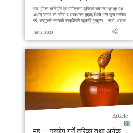
यस भूमिका ऋषिमुनि एवं योगीहरूमा सृष्टिको सबैभन्दा मूलभूत पक्ष
अर्थात् 'समय' को गहिरो र असाधारण बुझाइ थियो भन्ने कुरा उल्लेख
गर्दै, सद्‌गुरुले समयको प्रकृतिबारे बुझाउँदै हुनुहुन्छ । साथै, अङ्क
१०८ को महत्त्वको बारेमा व्याख्या गर्ने क्रममा, सद्‌गुरु यो बताउँदै
Jan 2, 2023
हुनुहुन्छ कि १०८ मनुष्यको निम्ति मात्र नभई पृथ्वी र सौर्य
प्रणालीको सन्दर्भमा समेत महत्त्वपूर्ण छ ।
Article
मह— प्रयोग गर्ने तरिका तथा अनेक