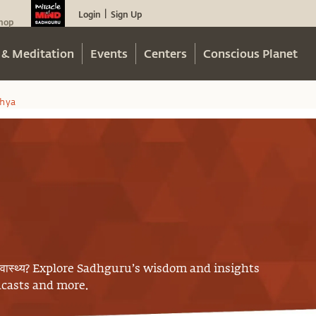
Login
Sign Up
|
hop
 & Meditation
Events
Centers
Conscious Planet
hya
्वास्थ्य
? Explore Sadhguru’s wisdom and insights
odcasts and more.