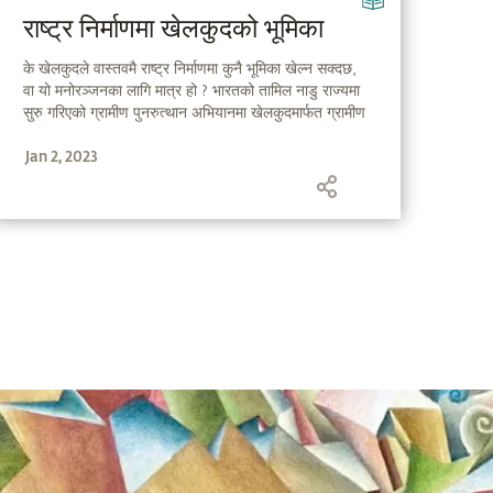
राष्ट्र निर्माणमा खेलकुदको भूमिका
के खेलकुदले वास्तवमै राष्ट्र निर्माणमा कुनै भूमिका खेल्न सक्दछ,
वा यो मनोरञ्जनका लागि मात्र हो ? भारतको तामिल नाडु राज्यमा
सुरु गरिएको ग्रामीण पुनरुत्थान अभियानमा खेलकुदमार्फत ग्रामीण
समुदायहरूलाई रूपान्तरित गरिएको कुरा अवगत गराउँदै, सद्‌गुरु
Jan 2, 2023
हामीलाई बताउँदै हुनुहुन्छ कि राष्ट्र बलियो हुनको निम्ति सर्वप्रथम
मानिसहरू सबल र स्वस्थ हुनुपर्छ ।