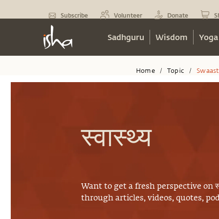
Subscribe
Volunteer
Donate
S
Sadhguru
Wisdom
Yoga
Home
Topic
Swaast
/
/
स्वास्थ्य
Want to get a fresh perspective on
स
through articles, videos, quotes, p