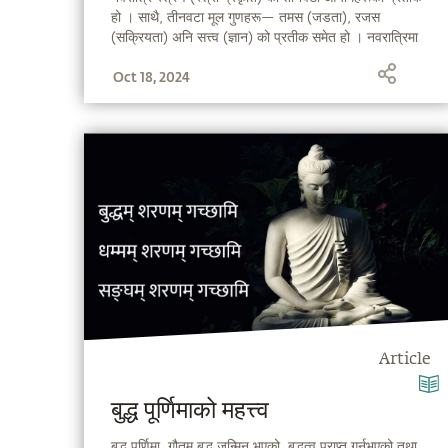
हो । साथै, तीनवटा मूल गुणहरू— तमस (जडता), रजस
(सक्रियता) अनि सत्त्व (ज्ञान) को प्रतीक समेत हो । नवरात्रिमा
देवीसँग जोडिन अनि देवीको कृपा पाउनको लागि सद्‌गुरुले एउटा
Oct 18, 2024
सरल, तर शक्तशाली साधना प्रदान गर्नुभएको छ ।
Article
बुद्ध पूर्णिमाको महत्त्व
बुद्ध पूर्णिमा, गौतम बुद्ध जन्मिनु भएको, बुद्धत्व प्राप्त गर्नुभएको तथा