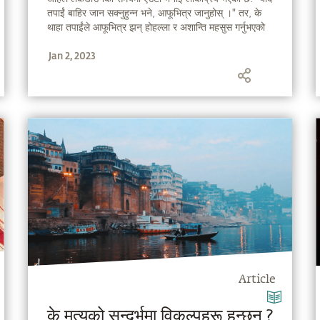
तपाईं बाहिर जान सक्नुहुन्न भने, आफूभित्र जानुहोस् ।" तर, के
थाहा तपाईंले आफूभित्र झन् होहल्ला र अशान्ति महसुस गर्नुभएको
हुन सक्छ । भित्री कोलाहलको सन्दर्भमा प्रकाश पार्दै, सद्‌गुरु,
Jan 2, 2023
आफ्ना विचार-प्रक्रियाहरूलाई सम्हाल्ने प्रभावकारी एवं शक्तिशाली
प्रक्रिया बताउँदै हुनुहुन्छ ।
Article
के मृत्युको सन्दर्भमा विकल्पहरू हुन्छन् ?