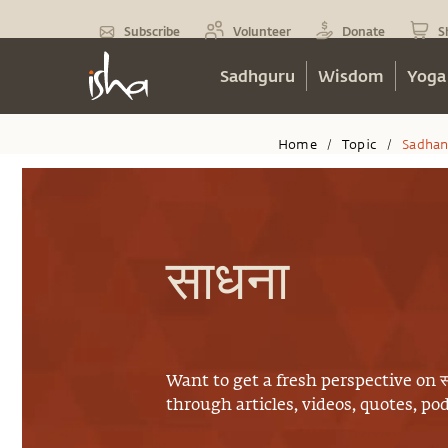
Subscribe
Volunteer
Donate
S
Sadhguru
Wisdom
Yoga
Home
Topic
Sadhan
/
/
साधना
Want to get a fresh perspective on
स
through articles, videos, quotes, p