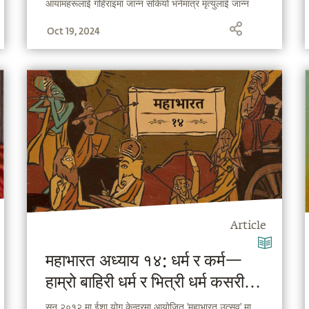
आयामहरूलाई गहिराइमा जान्न सकियो भनेमात्र मृत्युलाई जान्न
सकिन्छ ।
Oct 19, 2024
Article
महाभारत अध्याय १४: धर्म र कर्म—
हाम्रो बाहिरी धर्म र भित्री धर्म कसरी
फरक हुन्छ ?
सन् २०१२ मा ईशा योग केन्द्रमा आयोजित 'महाभारत उत्सव' मा