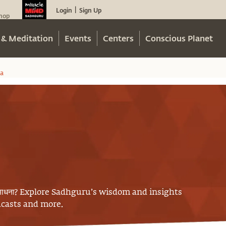
Login
Sign Up
|
hop
 & Meditation
Events
Centers
Conscious Planet
a
ाधना
? Explore Sadhguru’s wisdom and insights
odcasts and more.