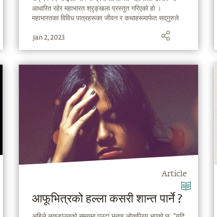
आधारित रहेर महाभारत श्रृङ्खला प्रस्तुत गरिएको हो ।
महाभारतका विविध पात्रहरूका जीवन र कथाहरूमार्फत सद्‌गुरुले
सहभागीहरूलाई यस अमर गाथाको रहस्यमय अन्वेषणमा डोहोऱ्याउनु
Jan 2, 2023
भएको थियो । यस महाभारत श्रृङ्खलामार्फत हाम्रो प्रयास यही
हुनेछ कि तपाईं पनि महाभारत कथाको आध्यात्मिक सम्भावनाहरूलाई
जान्न र ग्रहण गर्न सक्नुहोस् । महाभारत— असाधारण एवं
अद्वितीय महागाथाको अद्‌भुत खोज !
Article
आफूभित्रको हल्ला कसरी शान्त पार्ने ?
अहिले लकडाउनको समयमा एउटा भनाइ लोकप्रिय भएको छ: "यदि