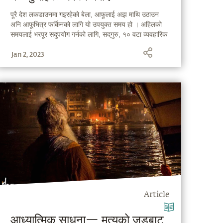
पूरै देश लकडाउनमा गइरहेको बेला, आफूलाई अझ माथि उठाउन
अनि आफूभित्र फर्किनको लागि यो उपयुक्त समय हो । अहिलको
समयलाई भरपूर सदुपयोग गर्नको लागि, सद्‌गुरु, १० वटा व्यवहारिक
तरिकाहरू बताउँदै हुनुहुन्छ, जुन तपाईं घरमै बसेर गर्न सक्नुहुन्छ ।
Jan 2, 2023
Article
आध्यात्मिक साधना— मृत्युको जडबाट