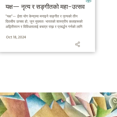
यक्ष— नृत्य र सङ्गीतको महा–उत्सव
"यक्ष"— ईशा योग केन्द्रमा मनाइने सङ्गीत र नृत्यको तीन
दिवसीय उत्सव हो, जुन मुख्यतः भारतको शास्त्रीय कलाहरूको
अद्वितीयपन र विविधतालाई बचाएर राख्न र प्रबर्द्धन गर्नको लागि
समर्पित छ । विभिन्न अवसरहरूमा सङ्गीतका फरक–फरक
Oct 18, 2024
आयामहरूबारे सद्‌गुरुले व्यक्त गर्नुभएका विचारहरू तपाईंमाझ
प्रस्तुत गर्दछाैँ, जसमार्फत तपाईं सहजै बुझ्न सक्नुहुन्छ— यक्षको
आवश्यकता, सार्थकता अनि महत्त्व !